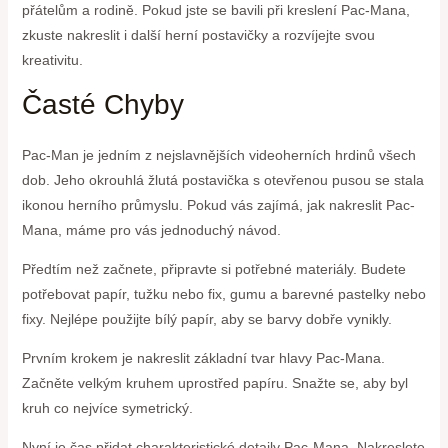
přátelům a rodině. Pokud jste se bavili při kreslení Pac-Mana,
zkuste nakreslit i další herní postavičky a rozvíjejte svou
kreativitu.
Časté Chyby
Pac-Man je jedním z nejslavnějších videoherních hrdinů všech
dob. Jeho okrouhlá žlutá postavička s otevřenou pusou se stala
ikonou herního průmyslu. Pokud vás zajímá, jak nakreslit Pac-
Mana, máme pro vás jednoduchý návod.
Předtím než začnete, připravte si potřebné materiály. Budete
potřebovat papír, tužku nebo fix, gumu a barevné pastelky nebo
fixy. Nejlépe použijte bílý papír, aby se barvy dobře vynikly.
Prvním krokem je nakreslit základní tvar hlavy Pac-Mana.
Začněte velkým kruhem uprostřed papíru. Snažte se, aby byl
kruh co nejvíce symetrický.
Nyní je čas přidat charakteristické detaily Pac-Mana. Nakreslete