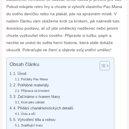
Pokud milujete retro hry a chcete si vytvořit vlastního Pac-Mana
do svého deníčku nebo na plakát, jste na správném místě. V
našem článku vám ukážeme krok za krokem, jak nakreslit tuto
ikonickou postavu, ať už jste umělecký nadšenec nebo jenom
chcete vyzkoušet něco nového. Připravte si tužku, papír a
nechte se unést do světa herní historie, která stále dokáže
okouzlit. Pokračujte ve čtení a objevte svůj vnitřní umělec!
Obsah článku
1. Úvod
Počátky Pac-Mana
2. Potřebné materiály
Příprava na kreslení
3. Začínáme s tvarem hlavy
Kruh jako základ
4. Přidání charakteristických detailů
Ústa a oči
5. Vytvoření těla a nohou
Doplňující tvary