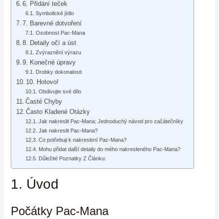
6. Přidání teček
Symbolické jídlo
7. Barevné dotvoření
Osobnost Pac-Mana
8. Detaily očí a úst
Zvýraznění výrazu
9. Konečné úpravy
Drobky dokonalosti
10. Hotovo!
Obdivujte své dílo
Časté Chyby
Často Kladené Otázky
Jak nakreslit Pac-Mana: Jednoduchý návod pro začátečníky
Jak nakreslit Pac-Mana?
Co potřebuji k nakreslení Pac-Mana?
Mohu přidat další detaily do mého nakresleného Pac-Mana?
Důležité Poznatky Z Článku:
1. Úvod
Počátky Pac-Mana