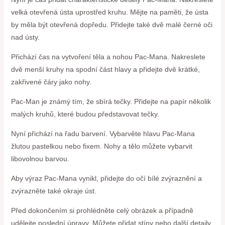
velká otevřená ústa uprostřed kruhu. Mějte na paměti, že ústa
by měla být otevřená dopředu. Přidejte také dvě malé černé oči
nad ústy.
Přichází čas na vytvoření těla a nohou Pac-Mana. Nakreslete
dvě menší kruhy na spodní část hlavy a přidejte dvě krátké,
zakřivené čáry jako nohy.
Pac-Man je známý tím, že sbírá tečky. Přidejte na papír několik
malých kruhů, které budou představovat tečky.
Nyní přichází na řadu barvení. Vybarvěte hlavu Pac-Mana
žlutou pastelkou nebo fixem. Nohy a tělo můžete vybarvit
libovolnou barvou.
Aby výraz Pac-Mana vynikl, přidejte do očí bílé zvýraznění a
zvýrazněte také okraje úst.
Před dokončením si prohlédněte celý obrázek a případně
udělejte poslední úpravy. Můžete přidat stíny nebo další detaily,