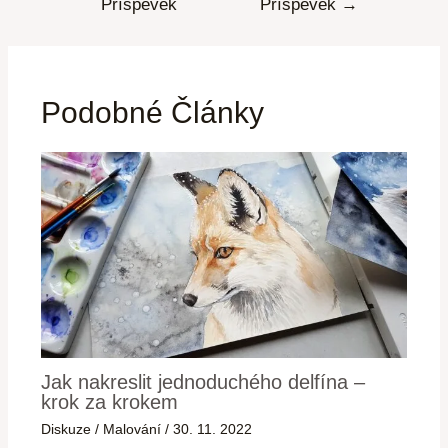
Příspěvek
Příspěvek
→
Podobné Články
Jak nakreslit jednoduchého delfína –
krok za krokem
Diskuze
/
Malování
/
30. 11. 2022