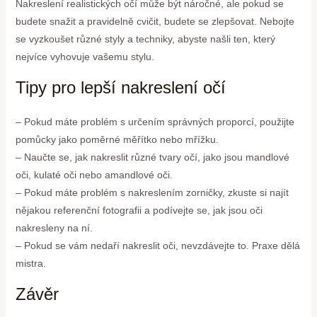
Nakreslení realistických očí může být náročné, ale pokud se
budete snažit a pravidelně cvičit, budete se zlepšovat. Nebojte
se vyzkoušet různé styly a techniky, abyste našli ten, který
nejvíce vyhovuje vašemu stylu.
Tipy pro lepší nakreslení očí
– Pokud máte problém s určením správných proporcí, použijte
pomůcky jako poměrné měřítko nebo mřížku.
– Naučte se, jak nakreslit různé tvary očí, jako jsou mandlové
oči, kulaté oči nebo amandlové oči.
– Pokud máte problém s nakreslením zorničky, zkuste si najít
nějakou referenční fotografii a podívejte se, jak jsou oči
nakresleny na ní.
– Pokud se vám nedaří nakreslit oči, nevzdávejte to. Praxe dělá
mistra.
Závěr