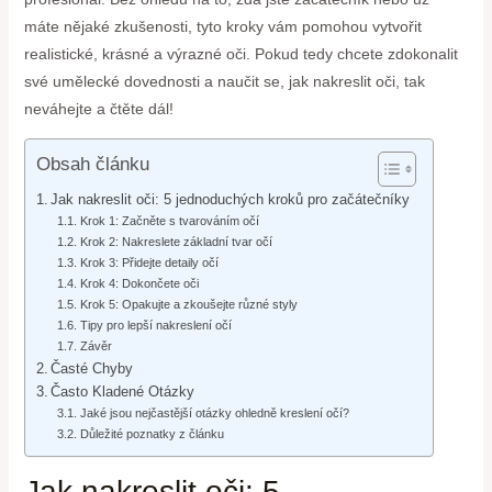
máte nějaké zkušenosti, tyto kroky vám pomohou vytvořit
realistické, krásné a výrazné oči. Pokud tedy chcete zdokonalit
své umělecké dovednosti a naučit se, jak nakreslit oči, tak
neváhejte a čtěte dál!
Obsah článku
Jak nakreslit oči: 5 jednoduchých kroků pro začátečníky
Krok 1: Začněte s tvarováním očí
Krok 2: Nakreslete základní tvar očí
Krok 3: Přidejte detaily očí
Krok 4: Dokončete oči
Krok 5: Opakujte a zkoušejte různé styly
Tipy pro lepší nakreslení očí
Závěr
Časté Chyby
Často Kladené Otázky
Jaké jsou nejčastější otázky ohledně kreslení očí?
Důležité poznatky z článku
Jak nakreslit oči: 5