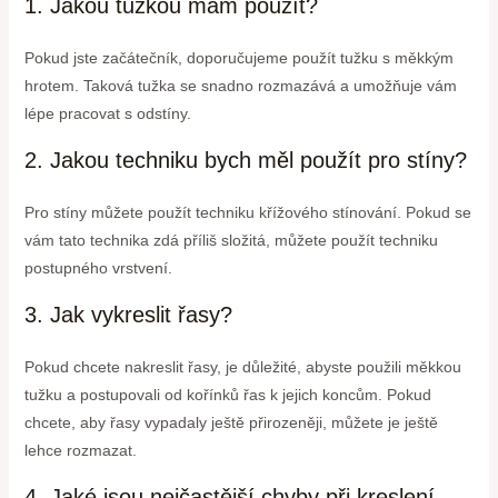
1. Jakou tužkou mám použít?
Pokud jste začátečník, doporučujeme použít tužku s měkkým
hrotem. Taková tužka se snadno rozmazává a umožňuje vám
lépe pracovat s odstíny.
2. Jakou techniku bych měl použít pro stíny?
Pro stíny můžete použít techniku křížového stínování. Pokud se
vám tato technika zdá příliš složitá, můžete použít techniku
postupného vrstvení.
3. Jak vykreslit řasy?
Pokud chcete nakreslit řasy, je důležité, abyste použili měkkou
tužku a postupovali od kořínků řas k jejich koncům. Pokud
chcete, aby řasy vypadaly ještě přirozeněji, můžete je ještě
lehce rozmazat.
4. Jaké jsou nejčastější chyby při kreslení