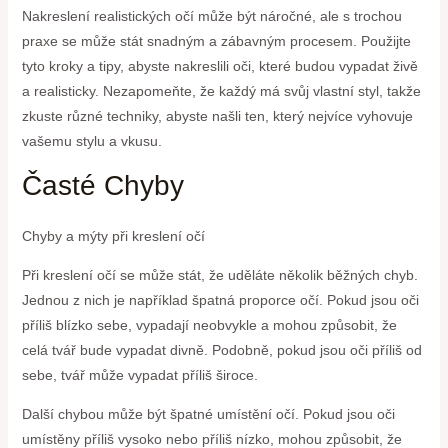
Nakreslení realistických očí může být náročné, ale s trochou
praxe se může stát snadným a zábavným procesem. Použijte
tyto kroky a tipy, abyste nakreslili oči, které budou vypadat živě
a realisticky. Nezapomeňte, že každý má svůj vlastní styl, takže
zkuste různé techniky, abyste našli ten, který nejvíce vyhovuje
vašemu stylu a vkusu.
Časté Chyby
Chyby a mýty při kreslení očí
Při kreslení očí se může stát, že uděláte několik běžných chyb.
Jednou z nich je například špatná proporce očí. Pokud jsou oči
příliš blízko sebe, vypadají neobvykle a mohou způsobit, že
celá tvář bude vypadat divně. Podobně, pokud jsou oči příliš od
sebe, tvář může vypadat příliš široce.
Další chybou může být špatné umístění očí. Pokud jsou oči
umístěny příliš vysoko nebo příliš nízko, mohou způsobit, že