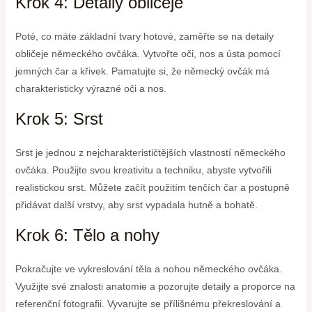
Krok 4: Detaily obličeje
Poté, co máte základní tvary hotové, zaměřte se na detaily
obličeje německého ovčáka. Vytvořte oči, nos a ústa pomocí
jemných čar a křivek. Pamatujte si, že německý ovčák má
charakteristicky výrazné oči a nos.
Krok 5: Srst
Srst je jednou z nejcharakterističtějších vlastností německého
ovčáka. Použijte svou kreativitu a techniku, abyste vytvořili
realistickou srst. Můžete začít použitím tenčích čar a postupně
přidávat další vrstvy, aby srst vypadala hutně a bohatě.
Krok 6: Tělo a nohy
Pokračujte ve vykreslování těla a nohou německého ovčáka.
Využijte své znalosti anatomie a pozorujte detaily a proporce na
referenční fotografii. Vyvarujte se přílišnému překreslování a