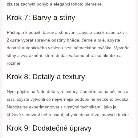
zkuste zachytit pohyb a eleganci tohoto plemene.
Krok 7: Barvy a stíny
Přistupte k použití barev a stínování, abyste vaši kresbu oživili.
Zkuste vybrat správné odstíny hnědé, černé a bílé, abyste
dosáhli autentického vzhledu srsti německého ovčáka. Vytvořte
stíny a zvýraznění, které dodají vašemu obrázku hloubku a
rozměr.
Krok 8: Detaily a textury
Nyní přijďte na řadu detaily a textury. Zaměřte se na oči, nos a
srst, abyste vytvořili co nejvěrnější podobu německého ovčáka.
Nebojte se experimentovat s různými technikami, jako je
křížové stínování nebo psaní, abyste dosáhli zajímavých textur.
Krok 9: Dodatečné úpravy