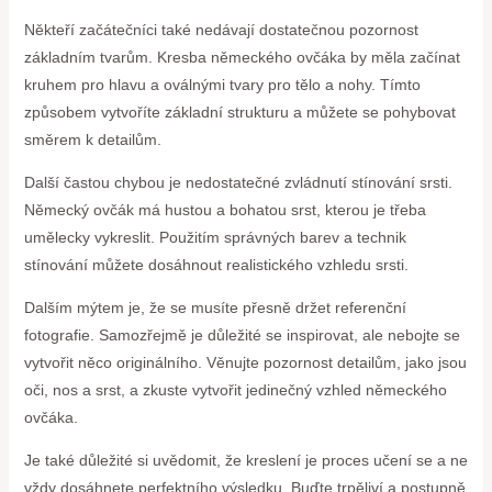
Někteří začátečníci také nedávají dostatečnou pozornost
základním tvarům. Kresba německého ovčáka by měla začínat
kruhem pro hlavu a oválnými tvary pro tělo a nohy. Tímto
způsobem vytvoříte základní strukturu a můžete se pohybovat
směrem k detailům.
Další častou chybou je nedostatečné zvládnutí stínování srsti.
Německý ovčák má hustou a bohatou srst, kterou je třeba
umělecky vykreslit. Použitím správných barev a technik
stínování můžete dosáhnout realistického vzhledu srsti.
Dalším mýtem je, že se musíte přesně držet referenční
fotografie. Samozřejmě je důležité se inspirovat, ale nebojte se
vytvořit něco originálního. Věnujte pozornost detailům, jako jsou
oči, nos a srst, a zkuste vytvořit jedinečný vzhled německého
ovčáka.
Je také důležité si uvědomit, že kreslení je proces učení se a ne
vždy dosáhnete perfektního výsledku. Buďte trpěliví a postupně