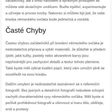
začátečníky, ale s tímto návodem a správným přístupem se
můžete stát skutečným umělcem. Buďte trpěliví, experimentujte
a užívejte si proces tvorby. Nakonec si můžete být jisti, že vaše
kresba německého ovčáka bude jedinečná a osobitá.
Časté Chyby
Častou chybou začátečníků při kreslení německého ovčáka je
nedostatečná příprava a výběr materiálů. Je důležité si předem
zjistit, jaké tužky, pastely nebo akvarelové barvy jsou
nejvhodnější pro zachycení detailů a textur tohoto plemene.
Také byste měli vybrat kvalitní papír, který vám umožní plně se
soustředit na svou kresbu.
Dalším omylem je nedostatečné seznámení se s referenční
fotografií. Bez jasných a detailních fotografií nebudete schopni
zachytit charakteristické rysy německého ovčáka. Měli byste si
pečlivě prohlédnout fotografii a všimnout si tvaru těla, obličeje,
srsti a postavy.