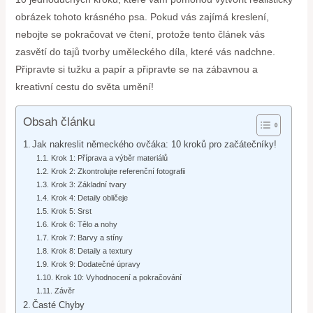
obrázek tohoto krásného psa. Pokud vás zajímá kreslení,
nebojte se pokračovat ve čtení, protože tento článek vás
zasvětí do tajů tvorby uměleckého díla, které vás nadchne.
Připravte si tužku a papír a připravte se na zábavnou a
kreativní cestu do světa umění!
Obsah článku
Jak nakreslit německého ovčáka: 10 kroků pro začátečníky!
Krok 1: Příprava a výběr materiálů
Krok 2: Zkontrolujte referenční fotografii
Krok 3: Základní tvary
Krok 4: Detaily obličeje
Krok 5: Srst
Krok 6: Tělo a nohy
Krok 7: Barvy a stíny
Krok 8: Detaily a textury
Krok 9: Dodatečné úpravy
Krok 10: Vyhodnocení a pokračování
Závěr
Časté Chyby