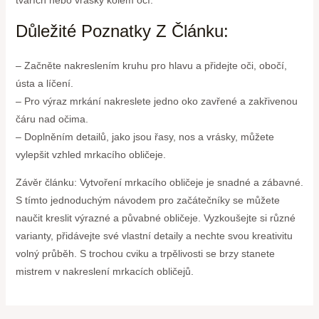
Důležité Poznatky Z Článku:
– Začněte nakreslením kruhu pro hlavu a přidejte oči, obočí,
ústa a líčení.
– Pro výraz mrkání nakreslete jedno oko zavřené a zakřivenou
čáru nad očima.
– Doplněním detailů, jako jsou řasy, nos a vrásky, můžete
vylepšit vzhled mrkacího obličeje.
Závěr článku: Vytvoření mrkacího obličeje je snadné a zábavné.
S tímto jednoduchým návodem pro začátečníky se můžete
naučit kreslit výrazné a půvabné obličeje. Vyzkoušejte si různé
varianty, přidávejte své vlastní detaily a nechte svou kreativitu
volný průběh. S trochou cviku a trpělivosti se brzy stanete
mistrem v nakreslení mrkacích obličejů.