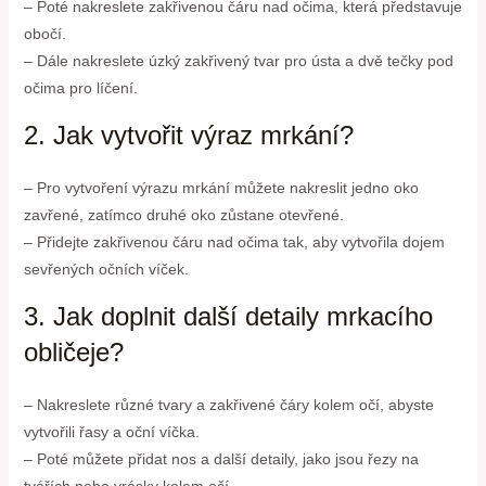
– Poté nakreslete zakřivenou čáru nad očima, která představuje
obočí.
– Dále nakreslete úzký zakřivený tvar pro ústa a dvě tečky pod
očima pro líčení.
2. Jak vytvořit výraz mrkání?
– Pro vytvoření výrazu mrkání můžete nakreslit jedno oko
zavřené, zatímco druhé oko zůstane otevřené.
– Přidejte zakřivenou čáru nad očima tak, aby vytvořila dojem
sevřených očních víček.
3. Jak doplnit další detaily mrkacího
obličeje?
– Nakreslete různé tvary a zakřivené čáry kolem očí, abyste
vytvořili řasy a oční víčka.
– Poté můžete přidat nos a další detaily, jako jsou řezy na
tvářích nebo vrásky kolem očí.