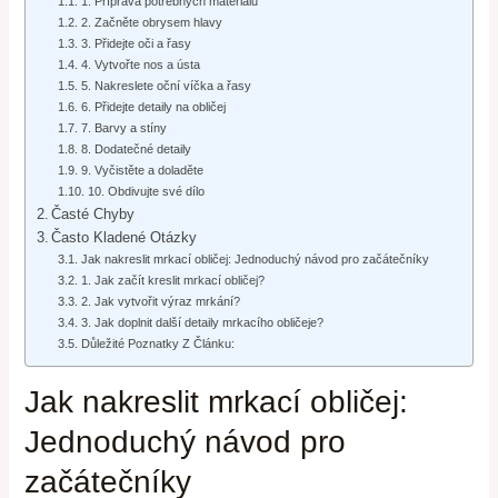
1. Příprava potřebných materiálů
2. Začněte obrysem hlavy
3. Přidejte oči a řasy
4. Vytvořte nos a ústa
5. Nakreslete oční víčka a řasy
6. Přidejte detaily na obličej
7. Barvy a stíny
8. Dodatečné detaily
9. Vyčistěte a doladěte
10. Obdivujte své dílo
Časté Chyby
Často Kladené Otázky
Jak nakreslit mrkací obličej: Jednoduchý návod pro začátečníky
1. Jak začít kreslit mrkací obličej?
2. Jak vytvořit výraz mrkání?
3. Jak doplnit další detaily mrkacího obličeje?
Důležité Poznatky Z Článku:
Jak nakreslit mrkací obličej:
Jednoduchý návod pro
začátečníky