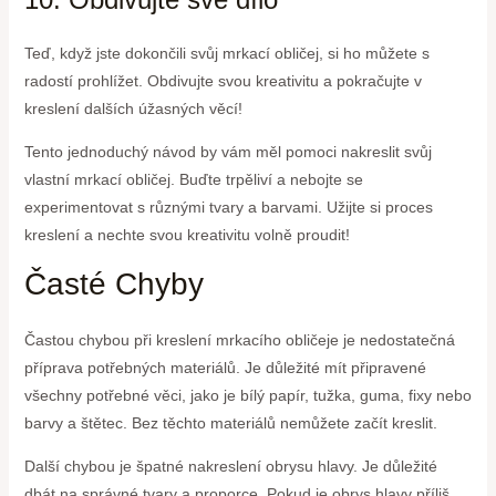
Teď, když jste dokončili svůj mrkací obličej, si ho můžete s
radostí prohlížet. Obdivujte svou kreativitu a pokračujte v
kreslení dalších úžasných věcí!
Tento jednoduchý návod by vám měl pomoci nakreslit svůj
vlastní mrkací obličej. Buďte trpěliví a nebojte se
experimentovat s různými tvary a barvami. Užijte si proces
kreslení a nechte svou kreativitu volně proudit!
Časté Chyby
Častou chybou při kreslení mrkacího obličeje je nedostatečná
příprava potřebných materiálů. Je důležité mít připravené
všechny potřebné věci, jako je bílý papír, tužka, guma, fixy nebo
barvy a štětec. Bez těchto materiálů nemůžete začít kreslit.
Další chybou je špatné nakreslení obrysu hlavy. Je důležité
dbát na správné tvary a proporce. Pokud je obrys hlavy příliš