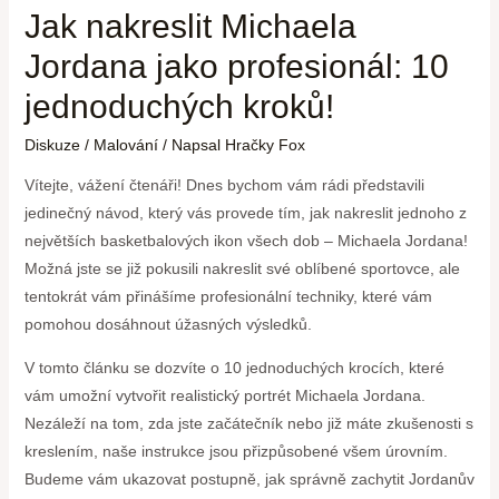
Jak nakreslit Michaela
Jordana jako profesionál: 10
jednoduchých kroků!
Diskuze
/
Malování
/ Napsal
Hračky Fox
Vítejte, vážení čtenáři! Dnes bychom vám rádi představili
jedinečný návod, který vás provede tím, jak nakreslit jednoho z
největších basketbalových ikon všech dob – Michaela Jordana!
Možná jste se již pokusili nakreslit své oblíbené sportovce, ale
tentokrát vám přinášíme profesionální techniky, které vám
pomohou dosáhnout úžasných výsledků.
V tomto článku se dozvíte o 10 jednoduchých krocích, které
vám umožní vytvořit realistický portrét Michaela Jordana.
Nezáleží na tom, zda jste začátečník nebo již máte zkušenosti s
kreslením, naše instrukce jsou přizpůsobené všem úrovním.
Budeme vám ukazovat postupně, jak správně zachytit Jordanův