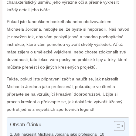
charakteristický úsměv, jeho výrazné oči a přesně vykreslit
každý detail jeho tváře.
Pokud jste fanouškem basketbalu nebo obdivovatelem
Michaela Jordana, nebojte se, že byste si neporadili. Náš návod
je navržen tak, aby vám poskytl jasné a snadno pochopitelné
instrukce, které vám pomohou vytvořit skvělý výsledek. Ať už
máte zájem o umělecké vyjádření, nebo chcete zdokonalit své
dovednosti, tato lekce vám poskytne praktické tipy a triky, které
můžete přenést i do jiných kreslených projektů.
Takže, pokud jste připraveni začít a naučit se, jak nakreslit
Michaela Jordana jako profesionál, pokračujte ve čtení a
připravte se na vzrušující kreativní dobrodružství. Užijte si
proces kreslení a překvapte se, jak dokážete vytvořit úžasný
portrét jedné z největších sportovních legend!
Obsah článku
Jak nakreslit Michaela Jordana jako profesionál: 10