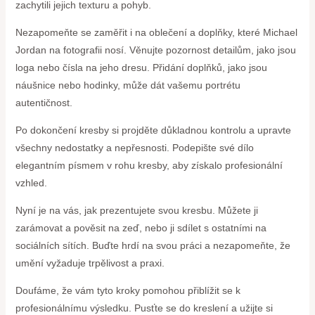
zachytili jejich texturu a pohyb.
Nezapomeňte se zaměřit i na oblečení a doplňky, které Michael
Jordan na fotografii nosí. Věnujte pozornost detailům, jako jsou
loga nebo čísla na jeho dresu. Přidání doplňků, jako jsou
náušnice nebo hodinky, může dát vašemu portrétu
autentičnost.
Po dokončení kresby si projděte důkladnou kontrolu a upravte
všechny nedostatky a nepřesnosti. Podepište své dílo
elegantním písmem v rohu kresby, aby získalo profesionální
vzhled.
Nyní je na vás, jak prezentujete svou kresbu. Můžete ji
zarámovat a pověsit na zeď, nebo ji sdílet s ostatními na
sociálních sítích. Buďte hrdí na svou práci a nezapomeňte, že
umění vyžaduje trpělivost a praxi.
Doufáme, že vám tyto kroky pomohou přiblížit se k
profesionálnímu výsledku. Pusťte se do kreslení a užijte si