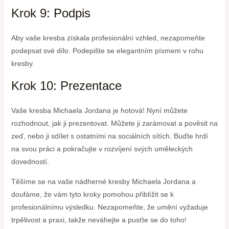
Krok 9: Podpis
Aby vaše kresba získala profesionální vzhled, nezapomeňte
podepsat své dílo. Podepište se elegantním písmem v rohu
kresby.
Krok 10: Prezentace
Vaše kresba Michaela Jordana je hotová! Nyní můžete
rozhodnout, jak ji prezentovat. Můžete ji zarámovat a pověsit na
zeď, nebo ji sdílet s ostatními na sociálních sítích. Buďte hrdí
na svou práci a pokračujte v rozvíjení svých uměleckých
dovedností.
Těšíme se na vaše nádherné kresby Michaela Jordana a
doufáme, že vám tyto kroky pomohou přiblížit se k
profesionálnímu výsledku. Nezapomeňte, že umění vyžaduje
trpělivost a praxi, takže neváhejte a pusťte se do toho!