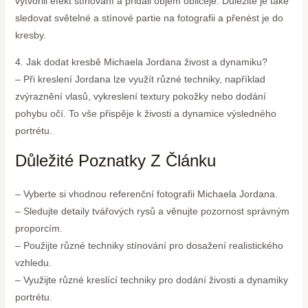
vytvořili efekt stínování a přidali objem obličeje. Důležité je také
sledovat světelné a stínové partie na fotografii a přenést je do
kresby.
4. Jak dodat kresbě Michaela Jordana živost a dynamiku?
– Při kreslení Jordana lze využít různé techniky, například
zvýraznění vlasů, vykreslení textury pokožky nebo dodání
pohybu očí. To vše přispěje k živosti a dynamice výsledného
portrétu.
Důležité Poznatky Z Článku
– Vyberte si vhodnou referenční fotografii Michaela Jordana.
– Sledujte detaily tvářových rysů a věnujte pozornost správným
proporcím.
– Použijte různé techniky stínování pro dosažení realistického
vzhledu.
– Využijte různé kreslící techniky pro dodání živosti a dynamiky
portrétu.