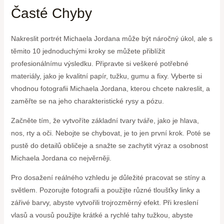
Časté Chyby
Nakreslit portrét Michaela Jordana může být náročný úkol, ale s
těmito 10 jednoduchými kroky se můžete přiblížit
profesionálnímu výsledku. Připravte si veškeré potřebné
materiály, jako je kvalitní papír, tužku, gumu a fixy. Vyberte si
vhodnou fotografii Michaela Jordana, kterou chcete nakreslit, a
zaměřte se na jeho charakteristické rysy a pózu.
Začněte tím, že vytvoříte základní tvary tváře, jako je hlava,
nos, rty a oči. Nebojte se chybovat, je to jen první krok. Poté se
pustě do detailů obličeje a snažte se zachytit výraz a osobnost
Michaela Jordana co nejvěrněji.
Pro dosažení reálného vzhledu je důležité pracovat se stíny a
světlem. Pozorujte fotografii a použijte různé tloušťky linky a
zářivé barvy, abyste vytvořili trojrozměrný efekt. Při kreslení
vlasů a vousů použijte krátké a rychlé tahy tužkou, abyste