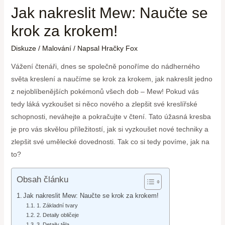
Jak nakreslit Mew: Naučte se
krok za krokem!
Diskuze
/
Malování
/ Napsal
Hračky Fox
Vážení čtenáři, dnes se společně ponoříme do nádherného
světa kreslení a naučíme se krok za krokem, jak nakreslit jedno
z nejoblíbenějších pokémonů všech dob – Mew! Pokud vás
tedy láká vyzkoušet si něco nového a zlepšit své kreslířské
schopnosti, neváhejte a pokračujte v čtení. Tato úžasná kresba
je pro vás skvělou příležitostí, jak si vyzkoušet nové techniky a
zlepšit své umělecké dovednosti. Tak co si tedy povíme, jak na
to?
Obsah článku
Jak nakreslit Mew: Naučte se krok za krokem!
1. Základní tvary
2. Detaily obličeje
3. Detaily těla