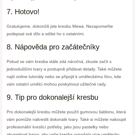
7. Hotovo!
Gratulujeme, dokončili jste kresbu Mewa. Nezapomeňte
podepsat své dílo a sdílet ho s ostatními.
8. Nápověda pro začátečníky
Pokud se vám kresba stále zdá náročná, zkuste začít s
jednoduššími tvary a postupně přidávat detaily. Také můžete
najít online tutoriály nebo se připojit k uměleckému fóru, kde
vám ostatní umělci mohou poskytnout užitečné rady.
9. Tip pro dokonalejší kresbu
Pro dokonalejší kresbu můžete použít gumovou šablonu, která
vám pomůže nakreslit dokonalé tvary. Také si můžete nakoupit
profesionální kreslící potřeby, jako jsou pastelky nebo
akvarelové barvy, aby vaše kresba vypadala více umělecky.