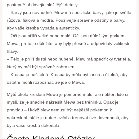
postupně přidávejte složitější detaily.
– Barvy jsou nevhodné. Mew má specifické barvy, jako je světle
růžová, fialová a modrá. Používejte správné odstíny a barvy,
aby vaše kresba vypadala autenticky.
– Oči jsou příliš velké nebo malé. Oči jsou důležitým prvkem
Mewa, proto je důležité, aby byly přesné a odpovídaly velikosti
hlavy.
– Tělo je příliš tlusté nebo hubené. Mew má specifický tvar těla,
který by měl být správně zobrazen.
– Kresba je nečitelná. Kresba by měla být jasná a čitelná, aby
ostatní mohli rozpoznat, že jde o Mewa.
Mýtů okolo kreslení Mewa je poměrně málo, ale někteří lidé si
myslí, že je snadné nakreslit Mewa bez tréninku. Opak je
pravdou – i když Mew nemusí být nejtěžší pokémon k
nakreslení, stále je nutné cvičit a trénovat své dovednosti, aby
byla vaše kresba dokonalá.