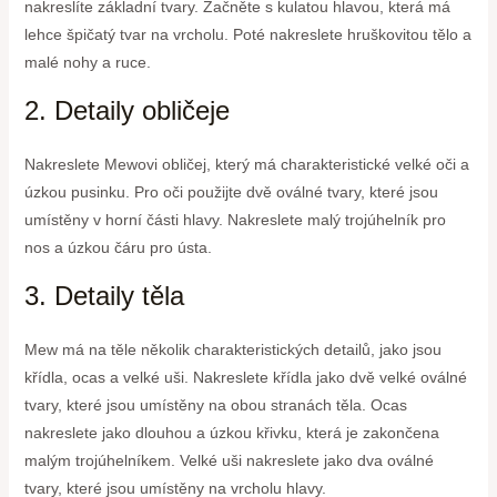
nakreslíte základní tvary. Začněte s kulatou hlavou, která má
lehce špičatý tvar na vrcholu. Poté nakreslete hruškovitou tělo a
malé nohy a ruce.
2. Detaily obličeje
Nakreslete Mewovi obličej, který má charakteristické velké oči a
úzkou pusinku. Pro oči použijte dvě oválné tvary, které jsou
umístěny v horní části hlavy. Nakreslete malý trojúhelník pro
nos a úzkou čáru pro ústa.
3. Detaily těla
Mew má na těle několik charakteristických detailů, jako jsou
křídla, ocas a velké uši. Nakreslete křídla jako dvě velké oválné
tvary, které jsou umístěny na obou stranách těla. Ocas
nakreslete jako dlouhou a úzkou křivku, která je zakončena
malým trojúhelníkem. Velké uši nakreslete jako dva oválné
tvary, které jsou umístěny na vrcholu hlavy.