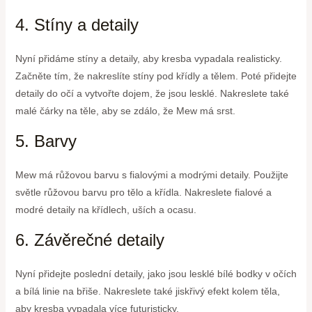
4. Stíny a detaily
Nyní přidáme stíny a detaily, aby kresba vypadala realisticky.
Začněte tím, že nakreslíte stíny pod křídly a tělem. Poté přidejte
detaily do očí a vytvořte dojem, že jsou lesklé. Nakreslete také
malé čárky na těle, aby se zdálo, že Mew má srst.
5. Barvy
Mew má růžovou barvu s fialovými a modrými detaily. Použijte
světle růžovou barvu pro tělo a křídla. Nakreslete fialové a
modré detaily na křídlech, uších a ocasu.
6. Závěrečné detaily
Nyní přidejte poslední detaily, jako jsou lesklé bílé bodky v očích
a bílá linie na břiše. Nakreslete také jiskřivý efekt kolem těla,
aby kresba vypadala více futuristicky.