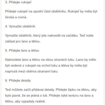
3. Přidejte rukojeť
Přidejte rukojeť na spodní část obdélníku. Rukojeť by měla být
široká a rovná.
4. Vymažte obdélník
Vymažte obdélník, který jste nakreslili na začátku. Teď máte
základ pro lano a tětivu.
5. Přidejte lano a tětivu
Nakreslete lano a tětivu na obou stranách luku. Lano by mělo
být vedené z rukojeti na vrchol luku a tětiva by měla být
napnutá mezi oběma stranami luku.
6. Přidejte detaily
Teď můžete začít přidávat detaily. Přidejte šipku na tětivu, aby
bylo jasné, že se jedná o luk. Přidejte také texturu na lano a
tětivu, aby vypadaly reálně.