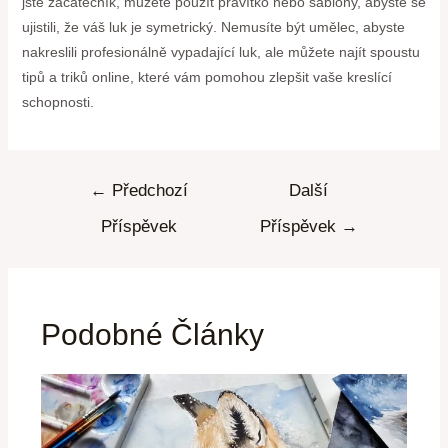
jste začátečník, můžete použít pravítko nebo šablony, abyste se
ujistili, že váš luk je symetrický. Nemusíte být umělec, abyste
nakreslili profesionálně vypadající luk, ale můžete najít spoustu
tipů a triků online, které vám pomohou zlepšit vaše kreslící
schopnosti.
←
Předchozí
Další
Příspěvek
Příspěvek
→
Podobné Články