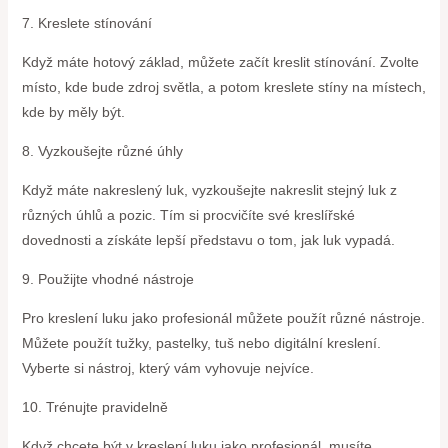
7. Kreslete stínování
Když máte hotový základ, můžete začít kreslit stínování. Zvolte
místo, kde bude zdroj světla, a potom kreslete stíny na místech,
kde by měly být.
8. Vyzkoušejte různé úhly
Když máte nakreslený luk, vyzkoušejte nakreslit stejný luk z
různých úhlů a pozic. Tím si procvičíte své kreslířské
dovednosti a získáte lepší představu o tom, jak luk vypadá.
9. Použijte vhodné nástroje
Pro kreslení luku jako profesionál můžete použít různé nástroje.
Můžete použít tužky, pastelky, tuš nebo digitální kreslení.
Vyberte si nástroj, který vám vyhovuje nejvíce.
10. Trénujte pravidelně
Když chcete být v kreslení luku jako profesionál, musíte