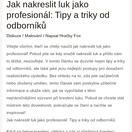
Jak nakreslit luk jako
profesionál: Tipy a triky od
odborníků
Diskuze
/
Malování
/ Napsal
Hračky Fox
Vítejte všichni, kteří se chtějí naučit jak nakreslit luk jako
profesionál! Pokud jste se kdy snažili nakreslit luk a přišlo vám
to těžké, nezoufejte. V tomto článku se dozvíte nejen tipy a triky
od odborníků, ale také jaké jsou nejlepší postupy pro dosažení
realistického výsledku. Bez ohledu na to, zda jste začátečník
nebo zkušený umělec, tento článek vám poskytne užitečné
informace a ukáže vám, jak se vypořádat s těmi
nejnáročnějšími výzvami při kreslení luku. Pokud se chcete stát
mistrem této dovednosti, pokračujte ve čtení a nechte se
inspirovat!
Jak nakreslit luk jako profesionál: Tipy a triky od odborníků
Když se řekne kreslení, většina z nás si představí kreslení