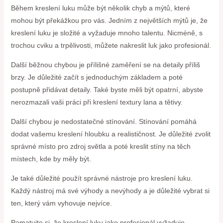
Během kreslení luku může být několik chyb a mýtů, které
mohou být překážkou pro vás. Jedním z největších mýtů je, že
kreslení luku je složité a vyžaduje mnoho talentu. Nicméně, s
trochou cviku a trpělivosti, můžete nakreslit luk jako profesionál.
Další běžnou chybou je přílišné zaměření se na detaily příliš
brzy. Je důležité začít s jednoduchým základem a poté
postupně přidávat detaily. Také byste měli být opatrní, abyste
nerozmazali vaši práci při kreslení textury lana a tětivy.
Další chybou je nedostatečné stínování. Stínování pomáhá
dodat vašemu kreslení hloubku a realističnost. Je důležité zvolit
správné místo pro zdroj světla a poté kreslit stíny na těch
místech, kde by měly být.
Je také důležité použít správné nástroje pro kreslení luku.
Každý nástroj má své výhody a nevýhody a je důležité vybrat si
ten, který vám vyhovuje nejvíce.
Pamatujte si, že kreslení luku jako profesionál vyžaduje