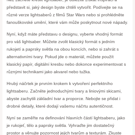
představit si, jaký design byste chtěli vytvořit. Podívejte se na
různé verze lightsaberů z filmů Star Wars nebo si prohlédněte
fanouškovské umění, které vám může poskytnout nové nápady.
Nyní, když máte představu o designu, vyberte vhodný formát
pro váš lightsaber. Můžete zvolit klasický formát s jedním
rukojetí a paprsky světla na obou koncích, nebo si zahrát s
alternativními tvary. Pokud jde o materiál, můžete použít
klasický papír, digitální kresbu nebo dokonce experimentovat s
různými technikami jako akvarel nebo tužka.
Hrubý náčrtek je prvním krokem k vytvoření perfektního
lightsaberu. Začněte jednoduchými tvary a liniovými skicami,
abyste zachytili základní tvar a proporce. Nebojte se přidat i
drobné detaily, které dodají vašemu náčrtu autentičnost.
Nyní se zaměřte na definování hlavních částí lightsaberu, jako
je rukojeť, tělo a paprsky světla. Vyhraďte jim dostatečný
prostor a věnujte pozornost jejich tvarům a texturám. Zkuste