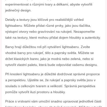
experimentovat s různými tvary a délkami, abyste vytvořili
jedinečný design.
Detaily a textury jsou klíčové pro realističtější vzhled
lightsaberu. Můžete přidat různé prvky, jako jsou tlačítka,
výstupní otvory nebo gravírování na rukojeti. Nezapomeňte
také na textury, které mohou přidat dojem hloubky a autenticity.
Barvy hrají důležitou roli při vytváření lightsaberu. Zvolte
vhodné barvy pro rukojeť, tělo a paprsky světla. Můžete se
držet klasických barev, jako je modrá nebo zelená, nebo si
vytvořit vlastní paletu, která bude odpovídat vašemu designu.
Při kreslení lightsaberu je důležité dodržovat správné proporce
a perspektivu. Ujistěte se, že rukojeť a paprsky světla jsou v
souladu s celkovým tvarem a velikostí. Správná perspektiva
pomůže vytvořit iluzi prostoru a hloubky.
Práce s vrstvami vám umožní snadno upravovat jednotlivé části