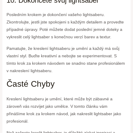
10. Dokončete svůj lightsaber
Posledním krokem je dokončení vašeho lightsaberu.
Zkontrolujte, jestli jste spokojeni s každým detailem a provedte
případné úpravy. Poté můžete dodat poslední jemné doteky a
vykreslit celý lightsaber s konečnou verzí barev a textur.
Pamatujte, že kreslení lightsaberu je umění a každý má svůj
vlastní styl. Buďte kreativní a nebojte se experimentovat. S
tímto krok za krokem návodem se snadno stane profesionálem
v nakreslení lightsaberu.
Časté Chyby
Kreslení lightsaberu je umění, které může být zábavné a
zároveň vás rozvíjet jako umělce. V tomto článku vám
přinášíme krok za krokem návod, jak nakreslit lightsaber jako
profesionál.
Než začnete kreslit lightsaber, je důležité získat inspiraci a