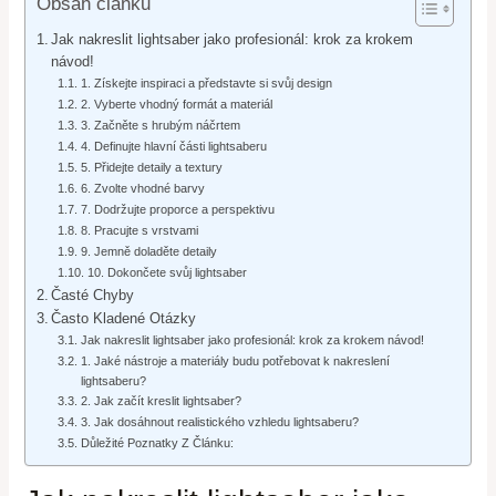
Obsah článku
Jak nakreslit lightsaber jako profesionál: krok za krokem
návod!
1. Získejte inspiraci a představte si svůj design
2. Vyberte vhodný formát a materiál
3. Začněte s hrubým náčrtem
4. Definujte hlavní části lightsaberu
5. Přidejte detaily a textury
6. Zvolte vhodné barvy
7. Dodržujte proporce a perspektivu
8. Pracujte s vrstvami
9. Jemně doladěte detaily
10. Dokončete svůj lightsaber
Časté Chyby
Často Kladené Otázky
Jak nakreslit lightsaber jako profesionál: krok za krokem návod!
1. Jaké nástroje a materiály budu potřebovat k nakreslení
lightsaberu?
2. Jak začít kreslit lightsaber?
3. Jak dosáhnout realistického vzhledu lightsaberu?
Důležité Poznatky Z Článku: