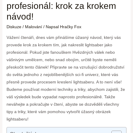
profesionál: krok za krokem
návod!
Diskuze
/
Malování
/ Napsal
Hračky Fox
Vážení čtenáři, dnes vám přinášíme úžasný návod, který vás
provede krok za krokem tím, jak nakreslit lightsaber jako
profesionál. Pokud jste fanouškem Hvězdných válek nebo
vášnivým umělcem, nebo snad obojím, určitě byste neměli
přeskočit tento článek! Připravte se na vzrušující dobrodružství
do světa jednoho z nejoblíbenějších sci-fi univerz, které vás
přesně provede procesem kreslení lightsaberu. A to není vše!
Budeme používat moderní techniky a triky, abychom zajistili, že
váš výsledek bude vypadat naprosto profesionálně. Takže
neváhejte a pokračujte v čtení, abyste se dozvěděli všechny
tipy a triky, které vám pomohou vytvořit úžasný obrázek
lightsaberu!