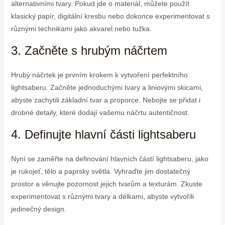
alternativními tvary. Pokud jde o materiál, můžete použít
klasický papír, digitální kresbu nebo dokonce experimentovat s
různými technikami jako akvarel nebo tužka.
3. Začněte s hrubým náčrtem
Hrubý náčrtek je prvním krokem k vytvoření perfektního
lightsaberu. Začněte jednoduchými tvary a liniovými skicami,
abyste zachytili základní tvar a proporce. Nebojte se přidat i
drobné detaily, které dodají vašemu náčrtu autentičnost.
4. Definujte hlavní části lightsaberu
Nyní se zaměřte na definování hlavních částí lightsaberu, jako
je rukojeť, tělo a paprsky světla. Vyhraďte jim dostatečný
prostor a věnujte pozornost jejich tvarům a texturám. Zkuste
experimentovat s různými tvary a délkami, abyste vytvořili
jedinečný design.