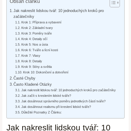
Obsah článku
Jak nakreslit lidskou tvář: 10 jednoduchých kroků pro
začátečníky
Krok 1: Příprava a vybavení
Krok 2: Základní tvary
Krok 3: Poměry tváře
Krok 4: Detaily očí
Krok 5: Nos a ústa
Krok 6: Tváře a lícní kosti
Krok 7: Vlasy
Krok 8: Detaily
Krok 9: Stíny a světla
Krok 10: Dokončení a dotvoření
Časté Chyby
Často Kladené Otázky
Jak nakreslit lidskou tvář: 10 jednoduchých kroků pro začátečníky
Jak začít s kreslením lidské tváře?
Jak dosáhnout správného poměru jednotlivých částí tváře?
Jak dosáhnout realismu při kreslení lidské tváře?
Důležité Poznatky Z Článku:
Jak nakreslit lidskou tvář: 10