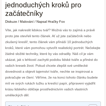
jednoduchých kroků pro
začátečníky
Diskuze
/
Malování
/ Napsal
Hračky Fox
Víte, jak nakreslit lidskou tvář? Možná vás to zajímá a právě
proto jste otevřeli tento článek. Ať už jste začátečník nebo
zkušený kreslíř, tento článek vám přináší 10 jednoduchých
kroků, které vám pomohou vytvořit realistický portrét. Nečekejte
žádné složité techniky, které by vás odradily. Náš cíl je vám
ukázat, jak s lehkostí zachytit podobu lidské tváře a přinést do
vašich kreseb život. Pokud chcete zlepšit své umělecké
dovednosti a objevit tajemství tváře, nechte se inspirovat a
pokračujte ve čtení. Věříme, že na konci tohoto článku budete
mít ve svých rukách tužku a kreslící papír, připraveni vyjádřit
krásu lidského obličeje prostřednictvím vašich vlastních
uměleckých děl.