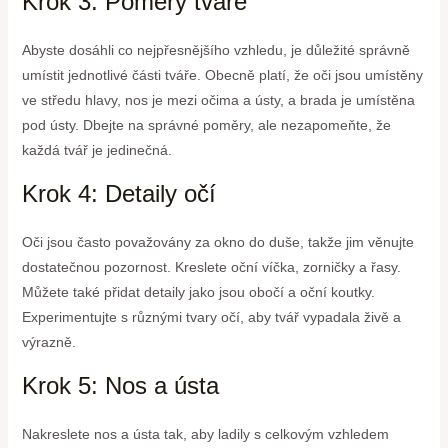
Krok 3: Poměry tváře
Abyste dosáhli co nejpřesnějšího vzhledu, je důležité správně
umístit jednotlivé části tváře. Obecně platí, že oči jsou umístěny
ve středu hlavy, nos je mezi očima a ústy, a brada je umístěna
pod ústy. Dbejte na správné poměry, ale nezapomeňte, že
každá tvář je jedinečná.
Krok 4: Detaily očí
Oči jsou často považovány za okno do duše, takže jim věnujte
dostatečnou pozornost. Kreslete oční víčka, zorničky a řasy.
Můžete také přidat detaily jako jsou obočí a oční koutky.
Experimentujte s různými tvary očí, aby tvář vypadala živě a
výrazně.
Krok 5: Nos a ústa
Nakreslete nos a ústa tak, aby ladily s celkovým vzhledem