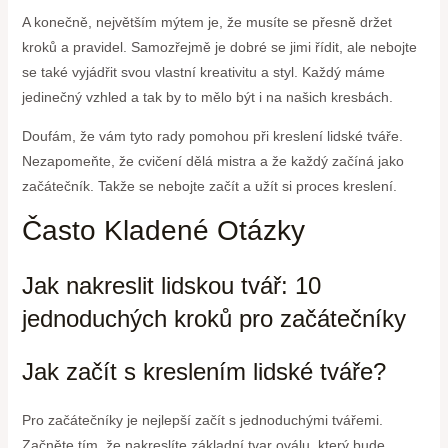
A konečně, největším mýtem je, že musíte se přesně držet
kroků a pravidel. Samozřejmě je dobré se jimi řídit, ale nebojte
se také vyjádřit svou vlastní kreativitu a styl. Každý máme
jedinečný vzhled a tak by to mělo být i na našich kresbách.
Doufám, že vám tyto rady pomohou při kreslení lidské tváře.
Nezapomeňte, že cvičení dělá mistra a že každý začíná jako
začátečník. Takže se nebojte začít a užít si proces kreslení.
Často Kladené Otázky
Jak nakreslit lidskou tvář: 10
jednoduchých kroků pro začátečníky
Jak začít s kreslením lidské tváře?
Pro začátečníky je nejlepší začít s jednoduchými tvářemi.
Začněte tím, že nakreslíte základní tvar oválu, který bude