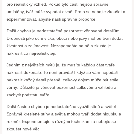
pro realistický vzhled. Pokud tyto části nejsou správně
umístěny, tvář může vypadat divně. Proto se nebojte zkoušet a
experimentovat, abyste našli správné proporce.
Další chybou je nedostatečná pozornost věnovaná detailům.
Drobnosti jako oční víčka, obočí nebo jizvy mohou tváři dodat
životnost a zajímavost. Nezapomeňte na ně a zkuste je
nakreslit co nejrealističtěji.
Jedním z největších mýtů je, že musíte každou část tváře
nakreslit dokonale. To není pravda! I když se vám nepodaří
nakreslit každý detail přesně, celkový dojem může být stále
věrný. Důležité je věnovat pozornost celkovému vzhledu a
zachytit podstatu tváře.
Další častou chybou je nedostatečné využití stínů a světel.
Správně kreslené stíny a světla mohou tváři dodat hloubku a
rozměr. Experimentujte s různými technikami a nebojte se
zkoušet nové věci.