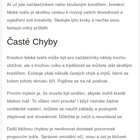
Ať už jste začátečníkem nebo zkušeným kreslířem, kreslení
lidské tváře je skvělou cestou k rozvoji vašich dovedností a
vyjádření své kreativity. Sledujte tyto kroky a nechte svou
fantazii volný průběh.
Časté Chyby
Kreslení lidské tváře může být pro začátečníky někdy trochu
obtížné, ale s trochou cviku a trpělivosti se můžete stát skvělým
kreslířem. Existuje však několik častých chyb a mýtů, které se
kolem tohoto tématu šíří. Pojďme se na ně podívat.
Prvním mýtem je, že musíte být umělec, abyste mohli kreslit
lidskou tvář. To vůbec není pravda! I když nemáte žádné
umělecké nadání, můžete se naučit základy a postupně
zlepšovat své dovednosti. Důležité je cvičit a nevzdávat se.
Další běžnou chybou je nevěnovat dostatek pozornosti
proporcím tváře. Správné umístění očí, nosu a úst je klíčové