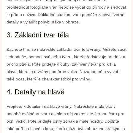
prohlédnout fotografie vrán nebo se vydat do přírody a sledovat
je přímo naživo. Důkladné studium vám pomůže zachytit věrné
detaily a vyjádřit pohyb ptáka v obraze.
3. Základní tvar těla
Začněte tím, že nakreslíte základní tvar těla vrány. Můžete začít
jednoduše, pomocí oválného tvaru, který představuje hrudník a
břicho ptáka. Poté přidejte dlouhý, zakřivený tvar pro krk a
hlavu, která je u vrány poměrně velká. Nezapomeňte vytvořit
také ocas, který je charakteristický pro vrány.
4. Detaily na hlavě
Přejděte k detailům na hlavě vrány. Nakreslete malé oko v
podobě oválného tvaru a kolem něj zakreslete černou čáru pro
oční víčko. Poté přidejte ostrý zobák a malé nozdry. Doplňte
také peří na hlavě a krku, které může být zobrazeno krátkými a