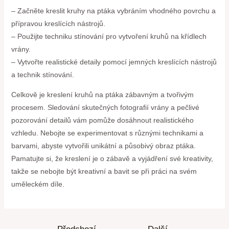
– Začněte kreslit kruhy na ptáka vybráním vhodného povrchu a
přípravou kreslících nástrojů.
– Použijte techniku stínování pro vytvoření kruhů na křídlech
vrány.
– Vytvořte realistické detaily pomocí jemných kreslících nástrojů
a technik stínování.
Celkově je kreslení kruhů na ptáka zábavným a tvořivým
procesem. Sledování skutečných fotografií vrány a pečlivé
pozorování detailů vám pomůže dosáhnout realistického
vzhledu. Nebojte se experimentovat s různými technikami a
barvami, abyste vytvořili unikátní a působivý obraz ptáka.
Pamatujte si, že kreslení je o zábavě a vyjádření své kreativity,
takže se nebojte být kreativní a bavit se při práci na svém
uměleckém díle.