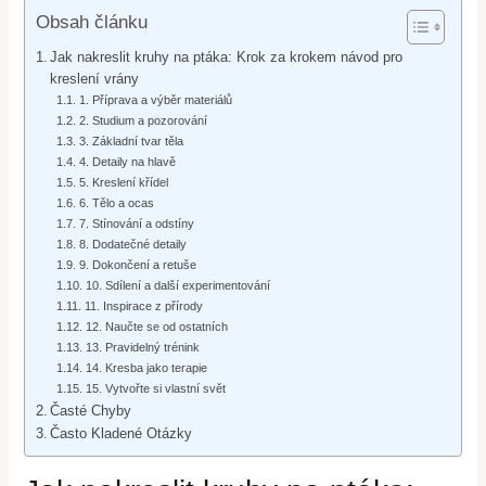
Obsah článku
Jak nakreslit kruhy na ptáka: Krok za krokem návod pro
kreslení vrány
1. Příprava a výběr materiálů
2. Studium a pozorování
3. Základní tvar těla
4. Detaily na hlavě
5. Kreslení křídel
6. Tělo a ocas
7. Stínování a odstíny
8. Dodatečné detaily
9. Dokončení a retuše
10. Sdílení a další experimentování
11. Inspirace z přírody
12. Naučte se od ostatních
13. Pravidelný trénink
14. Kresba jako terapie
15. Vytvořte si vlastní svět
Časté Chyby
Často Kladené Otázky