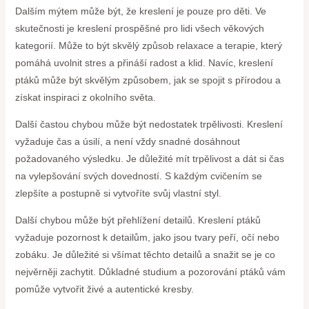
Dalším mýtem může být, že kreslení je pouze pro děti. Ve
skutečnosti je kreslení prospěšné pro lidi všech věkových
kategorií. Může to být skvělý způsob relaxace a terapie, který
pomáhá uvolnit stres a přináší radost a klid. Navíc, kreslení
ptáků může být skvělým způsobem, jak se spojit s přírodou a
získat inspiraci z okolního světa.
Další častou chybou může být nedostatek trpělivosti. Kreslení
vyžaduje čas a úsilí, a není vždy snadné dosáhnout
požadovaného výsledku. Je důležité mít trpělivost a dát si čas
na vylepšování svých dovedností. S každým cvičením se
zlepšíte a postupně si vytvoříte svůj vlastní styl.
Další chybou může být přehlížení detailů. Kreslení ptáků
vyžaduje pozornost k detailům, jako jsou tvary peří, očí nebo
zobáku. Je důležité si všímat těchto detailů a snažit se je co
nejvěrněji zachytit. Důkladné studium a pozorování ptáků vám
pomůže vytvořit živé a autentické kresby.