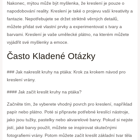
Nakonec, mýtou může být myšlenka, že kreslení je pouze o
napodobování reality. Kreslení je také o projevu vaší kreativity a
fantazie. Nepotřebujete se držet striktně věrných detailů,
můžete přidat své vlastní prvky a experimentovat s tvary a
barvami. Kreslení je vaše umělecké plátno, na kterém můžete
vyjádřit své myšlenky a emoce.
Často Kladené Otázky
### Jak nakreslit kruhy na ptáka: Krok za krokem návod pro
kreslení vrány.
#### Jak začít kreslit kruhy na ptáka?
Začněte tím, že vyberete vhodný povrch pro kreslení, například
papír nebo plátno. Poté si připravte potřebné kreslící nástroje,
jako jsou tužky, pastelky nebo akvarelové barvy. Pokud si nejste
jistí, jaké barvy použít, můžete se inspirovat skutečnými
fotografiemi vrány. Potom můžete začít kreslit základní tvar těla