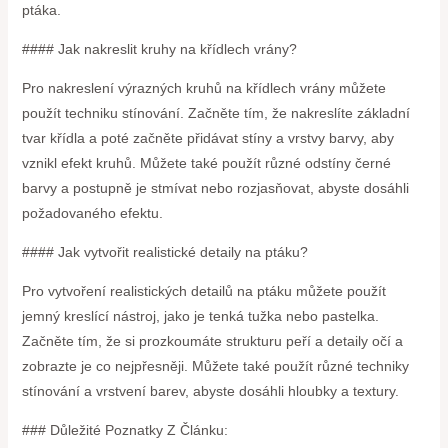
ptáka.
#### Jak nakreslit kruhy na křídlech vrány?
Pro nakreslení výrazných kruhů na křídlech vrány můžete
použít techniku stínování. Začněte tím, že nakreslíte základní
tvar křídla a poté začněte přidávat stíny a vrstvy barvy, aby
vznikl efekt kruhů. Můžete také použít různé odstíny černé
barvy a postupně je stmívat nebo rozjasňovat, abyste dosáhli
požadovaného efektu.
#### Jak vytvořit realistické detaily na ptáku?
Pro vytvoření realistických detailů na ptáku můžete použít
jemný kreslící nástroj, jako je tenká tužka nebo pastelka.
Začněte tím, že si prozkoumáte strukturu peří a detaily očí a
zobrazte je co nejpřesněji. Můžete také použít různé techniky
stínování a vrstvení barev, abyste dosáhli hloubky a textury.
### Důležité Poznatky Z Článku: