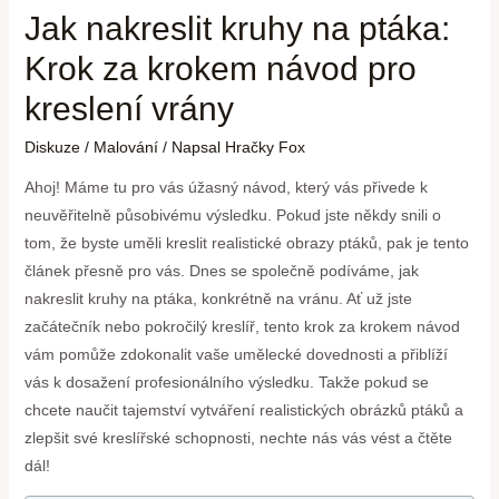
Jak nakreslit kruhy na ptáka:
Krok za krokem návod pro
kreslení vrány
Diskuze
/
Malování
/ Napsal
Hračky Fox
Ahoj! Máme tu pro vás úžasný návod, který vás přivede k
neuvěřitelně působivému výsledku. Pokud jste někdy snili o
tom, že byste uměli kreslit realistické obrazy ptáků, pak je tento
článek přesně pro vás. Dnes se společně podíváme, jak
nakreslit kruhy na ptáka, konkrétně na vránu. Ať už jste
začátečník nebo pokročilý kreslíř, tento krok za krokem návod
vám pomůže zdokonalit vaše umělecké dovednosti a přiblíží
vás k dosažení profesionálního výsledku. Takže pokud se
chcete naučit tajemství vytváření realistických obrázků ptáků a
zlepšit své kreslířské schopnosti, nechte nás vás vést a čtěte
dál!