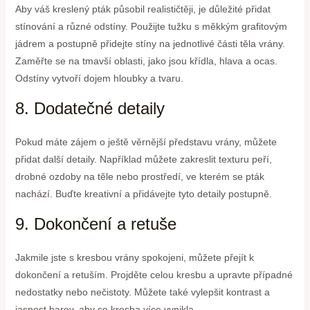
Aby váš kreslený pták působil realističtěji, je důležité přidat
stínování a různé odstíny. Použijte tužku s měkkým grafitovým
jádrem a postupně přidejte stíny na jednotlivé části těla vrány.
Zaměřte se na tmavší oblasti, jako jsou křídla, hlava a ocas.
Odstíny vytvoří dojem hloubky a tvaru.
8. Dodatečné detaily
Pokud máte zájem o ještě věrnější představu vrány, můžete
přidat další detaily. Například můžete zakreslit texturu peří,
drobné ozdoby na těle nebo prostředí, ve kterém se pták
nachází. Buďte kreativní a přidávejte tyto detaily postupně.
9. Dokončení a retuše
Jakmile jste s kresbou vrány spokojeni, můžete přejít k
dokončení a retuším. Projděte celou kresbu a upravte případné
nedostatky nebo nečistoty. Můžete také vylepšit kontrast a
jasnost barev, aby se kresba více vynikla.