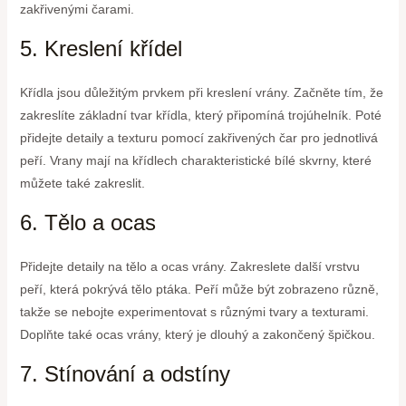
zakřivenými čarami.
5. Kreslení křídel
Křídla jsou důležitým prvkem při kreslení vrány. Začněte tím, že
zakreslíte základní tvar křídla, který připomíná trojúhelník. Poté
přidejte detaily a texturu pomocí zakřivených čar pro jednotlivá
peří. Vrany mají na křídlech charakteristické bílé skvrny, které
můžete také zakreslit.
6. Tělo a ocas
Přidejte detaily na tělo a ocas vrány. Zakreslete další vrstvu
peří, která pokrývá tělo ptáka. Peří může být zobrazeno různě,
takže se nebojte experimentovat s různými tvary a texturami.
Doplňte také ocas vrány, který je dlouhý a zakončený špičkou.
7. Stínování a odstíny