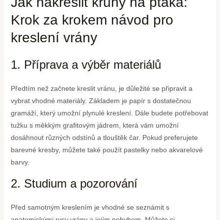
Jak nakreslit kruhy na ptáka:
Krok za krokem návod pro
kreslení vrány
1. Příprava a výběr materiálů
Předtím než začnete kreslit vránu, je důležité se připravit a
vybrat vhodné materiály. Základem je papír s dostatečnou
gramáží, který umožní plynulé kreslení. Dále budete potřebovat
tužku s měkkým grafitovým jádrem, která vám umožní
dosáhnout různých odstínů a tlouštěk čar. Pokud preferujete
barevné kresby, můžete také použít pastelky nebo akvarelové
barvy.
2. Studium a pozorování
Před samotným kreslením je vhodné se seznámit s
anatomickými rysy vrány a jejím pohybem. Můžete si