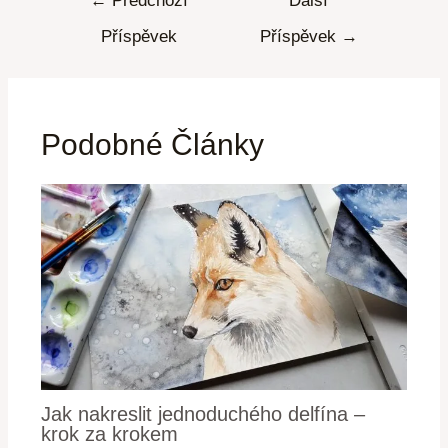
←
Předchozí
Další
Příspěvek
Příspěvek
→
Podobné Články
Jak nakreslit jednoduchého delfína –
krok za krokem