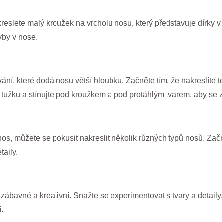
reslete malý kroužek na vrcholu nosu, který představuje dírky v n
yby v nose.
ání, které dodá nosu větší hloubku. Začněte tím, že nakreslíte 
te tužku a stínujte pod kroužkem a pod protáhlým tvarem, aby se
ý nos, můžete se pokusit nakreslit několik různých typů nosů. Zač
taily.
ábavné a kreativní. Snažte se experimentovat s tvary a detaily
.