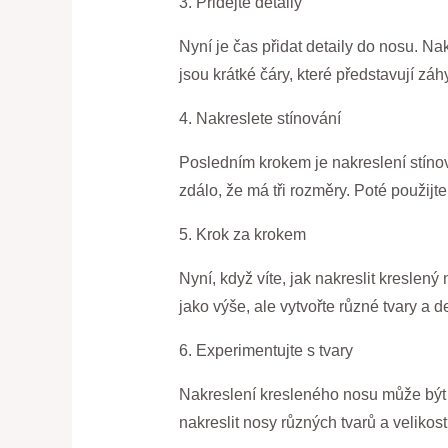
3. Přidejte detaily
Nyní je čas přidat detaily do nosu. Nak
jsou krátké čáry, které představují záh
4. Nakreslete stínování
Posledním krokem je nakreslení stínov
zdálo, že má tři rozměry. Poté použij
5. Krok za krokem
Nyní, když víte, jak nakreslit kreslen
jako výše, ale vytvořte různé tvary a de
6. Experimentujte s tvary
Nakreslení kresleného nosu může být z
nakreslit nosy různých tvarů a velikostí