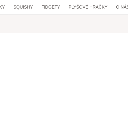
KY
SQUISHY
FIDGETY
PLYŠOVÉ HRAČKY
O NÁ