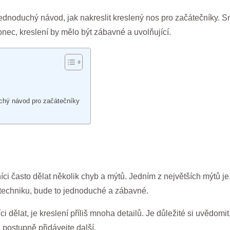
ednoduchý návod, jak nakreslit kreslený nos pro začátečníky. S
konec, kreslení by mělo být zábavné a uvolňující.
uchý návod pro začátečníky
 často dělat několik chyb a mýtů. Jedním z největších mýtů je, ž
techniku, bude to jednoduché a zábavné.
 dělat, je kreslení příliš mnoha detailů. Je důležité si uvědomi
a postupně přidávejte další.