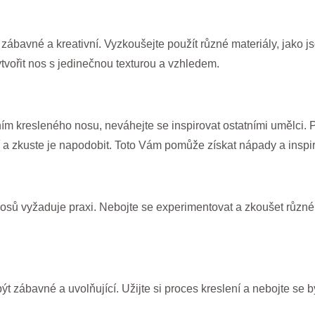
ábavné a kreativní. Vyzkoušejte použít různé materiály, jako js
vořit nos s jedinečnou texturou a vzhledem.
m kresleného nosu, neváhejte se inspirovat ostatními umělci. 
í a zkuste je napodobit. Toto Vám pomůže získat nápady a inspir
osů vyžaduje praxi. Nebojte se experimentovat a zkoušet různé tv
t zábavné a uvolňující. Užijte si proces kreslení a nebojte se b