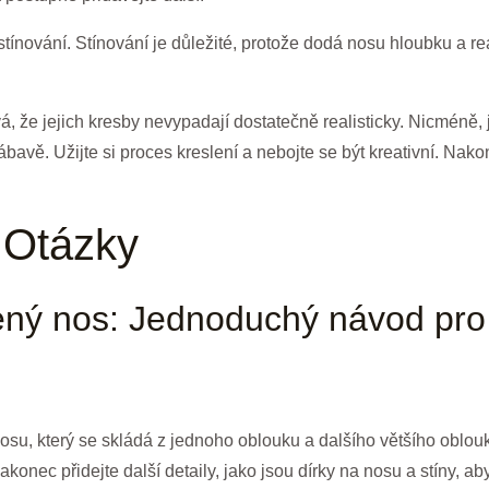
ínování. Stínování je důležité, protože dodá nosu hloubku a rea
že jejich kresby nevypadají dostatečně realisticky. Nicméně, je
zábavě. Užijte si proces kreslení a nebojte se být kreativní. Nak
 Otázky
lený nos: Jednoduchý návod pro
osu, který se skládá z jednoho oblouku a dalšího většího oblouku
konec přidejte další detaily, jako jsou dírky na nosu a stíny, aby