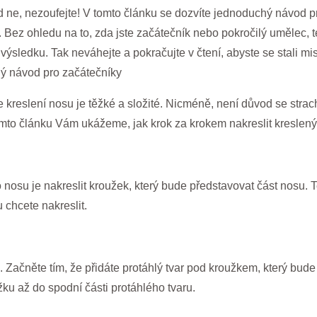
ud ne, nezoufejte! V tomto článku se dozvíte jednoduchý návod p
l. Bez ohledu na to, zda jste začátečník nebo pokročilý umělec,
 výsledku. Tak neváhejte a pokračujte v čtení, abyste se stali mi
hý návod pro začátečníky
kreslení nosu je těžké a složité. Nicméně, není důvod se strach
to článku Vám ukážeme, jak krok za krokem nakreslit kreslený 
 nosu je nakreslit kroužek, který bude představovat část nosu.
u chcete nakreslit.
. Začněte tím, že přidáte protáhlý tvar pod kroužkem, který bud
ku až do spodní části protáhlého tvaru.