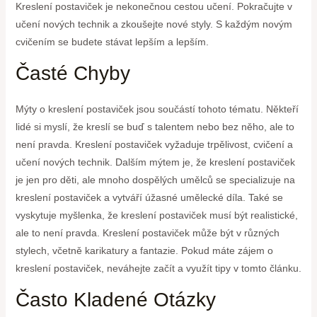
Kreslení postaviček je nekonečnou cestou učení. Pokračujte v
učení nových technik a zkoušejte nové styly. S každým novým
cvičením se budete stávat lepším a lepším.
Časté Chyby
Mýty o kreslení postaviček jsou součástí tohoto tématu. Někteří
lidé si myslí, že kreslí se buď s talentem nebo bez něho, ale to
není pravda. Kreslení postaviček vyžaduje trpělivost, cvičení a
učení nových technik. Dalším mýtem je, že kreslení postaviček
je jen pro děti, ale mnoho dospělých umělců se specializuje na
kreslení postaviček a vytváří úžasné umělecké díla. Také se
vyskytuje myšlenka, že kreslení postaviček musí být realistické,
ale to není pravda. Kreslení postaviček může být v různých
stylech, včetně karikatury a fantazie. Pokud máte zájem o
kreslení postaviček, neváhejte začít a využít tipy v tomto článku.
Často Kladené Otázky