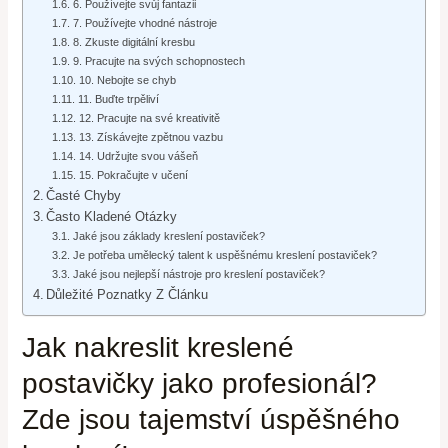
6. Používejte svůj fantazii
7. Používejte vhodné nástroje
8. Zkuste digitální kresbu
9. Pracujte na svých schopnostech
10. Nebojte se chyb
11. Buďte trpěliví
12. Pracujte na své kreativitě
13. Získávejte zpětnou vazbu
14. Udržujte svou vášeň
15. Pokračujte v učení
Časté Chyby
Často Kladené Otázky
Jaké jsou základy kreslení postaviček?
Je potřeba umělecký talent k uspěšnému kreslení postaviček?
Jaké jsou nejlepší nástroje pro kreslení postaviček?
Důležité Poznatky Z Článku
Jak nakreslit kreslené
postavičky jako profesionál?
Zde jsou tajemství úspěšného