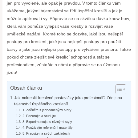
jen pro vyvolené, ale opak je pravdou. V tomto článku vám
ukážeme, jakými tajemstvími se řídí úspěšní kreslíři a jak je
můžete aplikovat i vy. Připravte se na skvělou dávku know-how,
která vám pomůže vylepšit vaše kresby a rozvíjet vaše
umělecké nadání. Kromě toho se dozvíte, jaké jsou nejlepší
postupy pro kreslení, jaké jsou nejlepší postupy pro použití
barvy a jaké jsou nejlepší postupy pro vytváření prostoru. Takže
pokud chcete zlepšit své kreslící schopnosti a stát se
profesionálem, zůstaňte s námi a připravte se na úžasnou
jízdu!
Obsah článku
Jak nakreslit kreslené postavičky jako profesionál? Zde jsou
tajemství úspěšného kreslení!
1. Začněte s jednoduchými tvary
2. Pozorujte a studujte
3. Experimentujte s různými styly
4. Používejte referenční materiály
5. Pracujte na svých základech