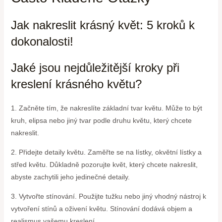
Jak nakreslit krásný květ: 5 kroků k
dokonalosti!
Jaké jsou nejdůležitější kroky při
kreslení krásného květu?
1. Začněte tím, že nakreslíte základní tvar květu. Může to být
kruh, elipsa nebo jiný tvar podle druhu květu, který chcete
nakreslit.
2. Přidejte detaily květu. Zaměřte se na lístky, okvětní lístky a
střed květu. Důkladně pozorujte květ, který chcete nakreslit,
abyste zachytili jeho jedinečné detaily.
3. Vytvořte stínování. Použijte tužku nebo jiný vhodný nástroj k
vytvoření stínů a oživení květu. Stínování dodává objem a
realismus vašemu kreslení.