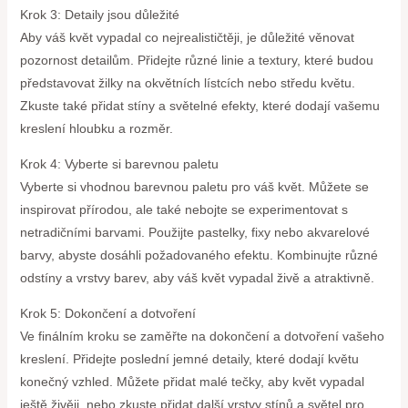
Krok 3: Detaily jsou důležité
Aby váš květ vypadal co nejrealističtěji, je důležité věnovat
pozornost detailům. Přidejte různé linie a textury, které budou
představovat žilky na okvětních lístcích nebo středu květu.
Zkuste také přidat stíny a světelné efekty, které dodají vašemu
kreslení hloubku a rozměr.
Krok 4: Vyberte si barevnou paletu
Vyberte si vhodnou barevnou paletu pro váš květ. Můžete se
inspirovat přírodou, ale také nebojte se experimentovat s
netradičními barvami. Použijte pastelky, fixy nebo akvarelové
barvy, abyste dosáhli požadovaného efektu. Kombinujte různé
odstíny a vrstvy barev, aby váš květ vypadal živě a atraktivně.
Krok 5: Dokončení a dotvoření
Ve finálním kroku se zaměřte na dokončení a dotvoření vašeho
kreslení. Přidejte poslední jemné detaily, které dodají květu
konečný vzhled. Můžete přidat malé tečky, aby květ vypadal
ještě živěji, nebo zkuste přidat další vrstvy stínů a světel pro