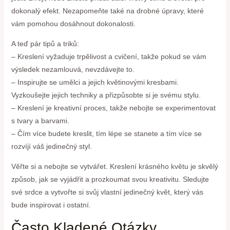
dokonalý efekt. Nezapomeňte také na drobné úpravy, které
vám pomohou dosáhnout dokonalosti.
A teď pár tipů a triků:
– Kreslení vyžaduje trpělivost a cvičení, takže pokud se vám
výsledek nezamlouvá, nevzdávejte to.
– Inspirujte se umělci a jejich květinovými kresbami.
Vyzkoušejte jejich techniky a přizpůsobte si je svému stylu.
– Kreslení je kreativní proces, takže nebojte se experimentovat
s tvary a barvami.
– Čím více budete kreslit, tím lépe se stanete a tím více se
rozvíjí váš jedinečný styl.
Věřte si a nebojte se vytvářet. Kreslení krásného květu je skvělý
způsob, jak se vyjádřit a prozkoumat svou kreativitu. Sledujte
své srdce a vytvořte si svůj vlastní jedinečný květ, který vás
bude inspirovat i ostatní.
Často Kladené Otázky