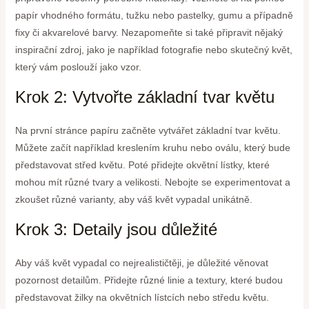
papír vhodného formátu, tužku nebo pastelky, gumu a případně
fixy či akvarelové barvy. Nezapomeňte si také připravit nějaký
inspirační zdroj, jako je například fotografie nebo skutečný květ,
který vám poslouží jako vzor.
Krok 2: Vytvořte základní tvar květu
Na první stránce papíru začněte vytvářet základní tvar květu.
Můžete začít například kreslením kruhu nebo oválu, který bude
představovat střed květu. Poté přidejte okvětní lístky, které
mohou mít různé tvary a velikosti. Nebojte se experimentovat a
zkoušet různé varianty, aby váš květ vypadal unikátně.
Krok 3: Detaily jsou důležité
Aby váš květ vypadal co nejrealističtěji, je důležité věnovat
pozornost detailům. Přidejte různé linie a textury, které budou
představovat žilky na okvětních lístcích nebo středu květu.