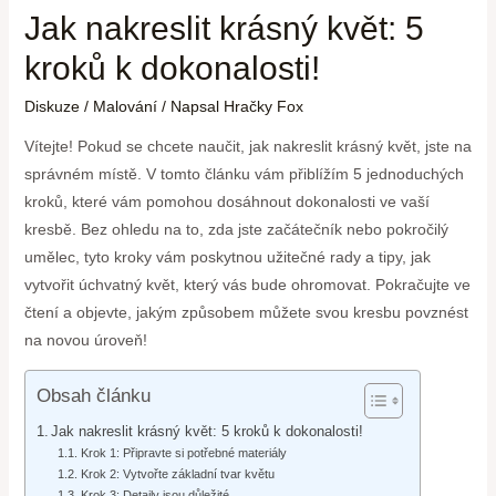
Jak nakreslit krásný květ: 5
kroků k dokonalosti!
Diskuze
/
Malování
/ Napsal
Hračky Fox
Vítejte! Pokud se chcete naučit, jak nakreslit krásný květ, jste na
správném místě. V tomto článku vám přiblížím 5 jednoduchých
kroků, které vám pomohou dosáhnout dokonalosti ve vaší
kresbě. Bez ohledu na to, zda jste začátečník nebo pokročilý
umělec, tyto kroky vám poskytnou užitečné rady a tipy, jak
vytvořit úchvatný květ, který vás bude ohromovat. Pokračujte ve
čtení a objevte, jakým způsobem můžete svou kresbu povznést
na novou úroveň!
Obsah článku
Jak nakreslit krásný květ: 5 kroků k dokonalosti!
Krok 1: Připravte si potřebné materiály
Krok 2: Vytvořte základní tvar květu
Krok 3: Detaily jsou důležité