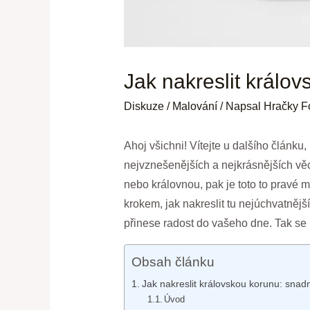
Jak nakreslit králo
Diskuze
/
Malování
/ Napsal
Hračky F
Ahoj všichni! Vítejte u dalšího článk
nejvznešenějších a nejkrásnějších věcí
nebo královnou, pak je toto to pravé 
krokem, jak nakreslit tu nejúchvatnějš
přinese radost do vašeho dne. Tak se
Obsah článku
Jak nakreslit královskou korunu: sna
Úvod