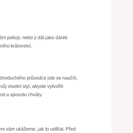
ém pokoji, nebo ji dát jako dárek
ího království.
dnoduchého průvodce jste se naučili,
 vlastní styl, abyste vytvořili
st a spoustu chvály.
em vám ukážeme, jak to udělat. Před