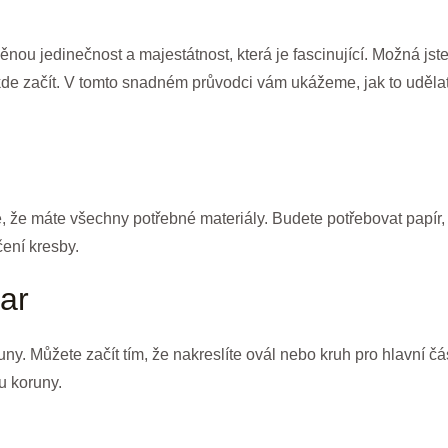
ou jedinečnost a majestátnost, která je fascinující. Možná jste 
 kde začít. V tomto snadném průvodci vám ukážeme, jak to uděla
 se, že máte všechny potřebné materiály. Budete potřebovat papír
ení kresby.
var
y. Můžete začít tím, že nakreslíte ovál nebo kruh pro hlavní čá
u koruny.