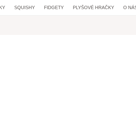
KY
SQUISHY
FIDGETY
PLYŠOVÉ HRAČKY
O NÁ