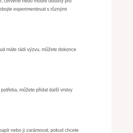
té, červené nebo modré odstíny pro
ebojte experimentovat s různými
Pokud máte rádi výzvu, můžete dokonce
potřeba, můžete přidat další vrstvy
 papír nebo ji zarámovat, pokud chcete