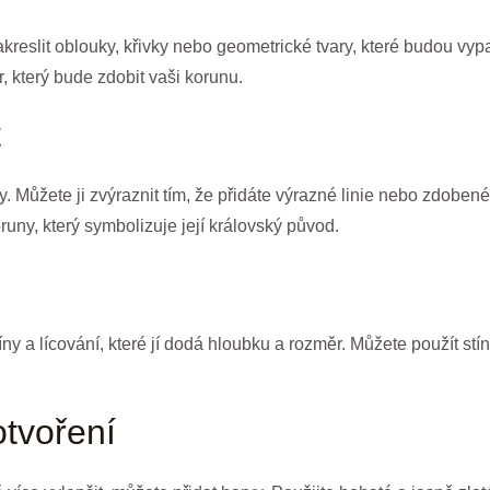
kreslit oblouky, křivky nebo geometrické tvary, které budou vy
r, který bude zdobit vaši korunu.
t
y. Můžete ji zvýraznit tím, že přidáte výrazné linie nebo zdoben
uny, který symbolizuje její královský původ.
tíny a lícování, které jí dodá hloubku a rozměr. Můžete použít st
otvoření