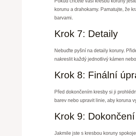
Pokud chcete vaši kresbu koruny ještě
korunu a drahokamy. Pamatujte, že kr
barvami.
Krok 7: Detaily
Nebuďte pyšní na detaily koruny. Přide
nakreslit každý jednotlivý kámen nebo 
Krok 8: Finální úp
Před dokončením kresby si ji prohlédně
barev nebo upravit linie, aby koruna 
Krok 9: Dokončení
Jakmile jste s kresbou koruny spokojen