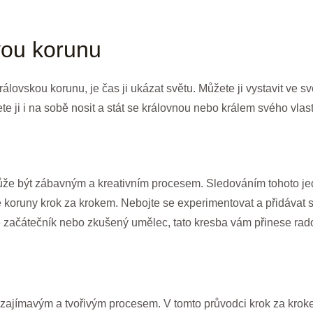
vou korunu
álovskou korunu, je čas ji ukázat světu. Můžete ji vystavit ve sv
ji i na sobě nosit a stát se královnou nebo králem svého vlastn
může být zábavným a kreativním procesem. Sledováním tohoto je
koruny krok za krokem. Nebojte se experimentovat a přidávat svůj
e začátečník nebo zkušený umělec, tato kresba vám přinese rado
 zajímavým a tvořivým procesem. V tomto průvodci krok za krok