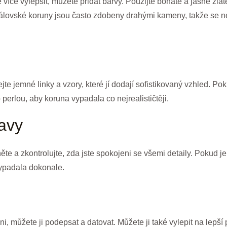
 více vylepšit, můžete přidat barvy. Použijte bohaté a jasně zla
álovské koruny jsou často zdobeny drahými kameny, takže se n
jte jemné linky a vzory, které jí dodají sofistikovaný vzhled. 
perlou, aby koruna vypadala co nejrealističtěji.
ravy
te a zkontrolujte, zda jste spokojeni se všemi detaily. Pokud je 
vypadala dokonale.
i, můžete ji podepsat a datovat. Můžete ji také vylepit na lepší