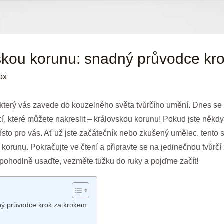
vskou korunu: snadný průvodce kr
ox
u, který vás zavede do kouzelného světa tvůrčího umění. Dnes s
, které můžete nakreslit – královskou korunu! Pokud jste někdy 
místo pro vás. Ať už jste začátečník nebo zkušený umělec, tent
í korunu. Pokračujte ve čtení a připravte se na jedinečnou tvůrčí
 pohodlně usaďte, vezměte tužku do ruky a pojďme začít!
dný průvodce krok za krokem