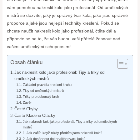
vám pomohou nakreslit kolo jako profesionál. Od uměleckých
mistrů se dozvíte, jaký je správný tvar kola, jaké jsou správné
proporce a jaké jsou nejlepší techniky kreslení. Pokud se
chcete naučit nakreslit kolo jako profesionál, čtěte dál a
připravte se na to, že vás budou vaši přátelé žasnout nad
vašimi uměleckými schopnostmi!
Obsah článku
Jak nakreslit kolo jako profesionál: Tipy a triky od
uměleckých mistrů
Základní pravidla kreslení kruhu
Tipy od uměleckých mistrů
Triky pro dokonalý kruh
Závěr
Časté Chyby
Často Kladené Otázky
Jak nakreslit kolo jako profesionál: Tipy a triky od uměleckých
mistrů
1. Jak začít, když nikdy předtím jsem nekreslil kolo?
2. Jak dosáhnout dokonalého tvaru kola?