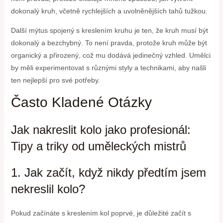
dokonalý kruh, včetně rychlejších a uvolněnějších tahů tužkou.
Další mýtus spojený s kreslením kruhu je ten, že kruh musí být
dokonalý a bezchybný. To není pravda, protože kruh může být
organický a přirozený, což mu dodává jedinečný vzhled. Umělci
by měli experimentovat s různými styly a technikami, aby našli
ten nejlepší pro své potřeby.
Často Kladené Otázky
Jak nakreslit kolo jako profesionál:
Tipy a triky od uměleckých mistrů
1. Jak začít, když nikdy předtím jsem
nekreslil kolo?
Pokud začínáte s kreslením kol poprvé, je důležité začít s