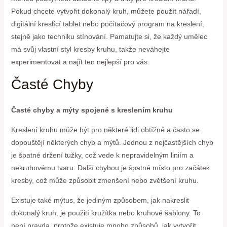
Pokud chcete vytvořit dokonalý kruh, můžete použít nářadí,
digitální kreslící tablet nebo počítačový program na kreslení,
stejně jako techniku stínování. Pamatujte si, že každý umělec
má svůj vlastní styl kresby kruhu, takže neváhejte
experimentovat a najít ten nejlepší pro vás.
Časté Chyby
Časté chyby a mýty spojené s kreslením kruhu
Kreslení kruhu může být pro některé lidi obtížné a často se
dopouštějí některých chyb a mýtů. Jednou z nejčastějších chyb
je špatné držení tužky, což vede k nepravidelným liniím a
nekruhovému tvaru. Další chybou je špatné místo pro začátek
kresby, což může způsobit zmenšení nebo zvětšení kruhu.
Existuje také mýtus, že jediným způsobem, jak nakreslit
dokonalý kruh, je použití kružítka nebo kruhové šablony. To
není pravda, protože existuje mnoho způsobů, jak vytvořit