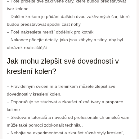
– Poté přidejte dvě zakřivené čáry, které budou představovat
tvar kolene.
– Dalším krokem je přidání dalších dvou zakřivených čar, které
budou představovat spodní část nohy.
– Poté nakreslete menší obdélník pro kotník.
– Nakonec přidejte detaily, jako jsou záhyby a stíny, aby byl
obrázek realističtější.
Jak mohu zlepšit své dovednosti v
kreslení kolen?
– Pravidelným cvičením a tréninkem můžete zlepšit své
dovednosti v kreslení kolen.
– Doporučuje se studovat a zkoušet různé tvary a proporce
kolene.
– Sledování tutoriálů a návodů od profesionálních umělců vám
může také pomoci zdokonalit techniku.
– Nebojte se experimentovat a zkoušet různé styly kreslení,