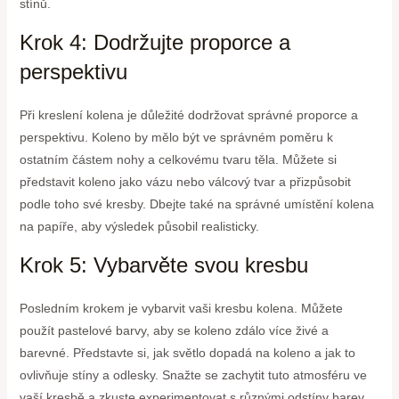
stínů.
Krok 4: Dodržujte proporce a
perspektivu
Při kreslení kolena je důležité dodržovat správné proporce a
perspektivu. Koleno by mělo být ve správném poměru k
ostatním částem nohy a celkovému tvaru těla. Můžete si
představit koleno jako vázu nebo válcový tvar a přizpůsobit
podle toho své kresby. Dbejte také na správné umístění kolena
na papíře, aby výsledek působil realisticky.
Krok 5: Vybarvěte svou kresbu
Posledním krokem je vybarvit vaši kresbu kolena. Můžete
použít pastelové barvy, aby se koleno zdálo více živé a
barevné. Představte si, jak světlo dopadá na koleno a jak to
ovlivňuje stíny a odlesky. Snažte se zachytit tuto atmosféru ve
vaší kresbě a zkuste experimentovat s různými odstíny barev.