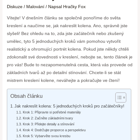
Diskuze
/
Malování
/ Napsal
Hračky Fox
Vítejte! V dnešním článku se společně ponoříme do světa
kreslení a naučíme se, jak nakreslit kolena. Ano, správně jste
slyšeli! Bez ohledu na to, zda jste začátečník nebo zkušený
umělec, tyto 5 jednoduchých kroků vám pomohou vytvořit
realistický a ohromující portrét kolena. Pokud jste někdy chtěli
zdokonalit své dovednosti v kreslení, nebojte se, tento článek je
pro vás! Bude to nezapomenutelná cesta, která vás provede od
základních tvarů až po detailní stínování. Chcete-li se stát
mistrem kreslení kolene, neváhejte a pokračujte ve čtení!
Obsah článku
Jak nakreslit kolena: 5 jednoduchých kroků pro začátečníky!
Krok 1: Připravte si potřebné materiály
Krok 2: Začněte základními tvary
Krok 3: Přidejte detaily a stínování
Krok 4: Dodržujte proporce a perspektivu
Krok 5: Vybarvěte svou kresbu