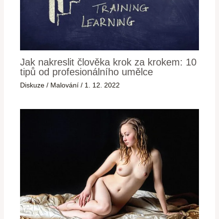
Jak nakreslit člověka krok za krokem: 10
tipů od profesionálního umělce
Diskuze
/
Malování
/
1. 12. 2022