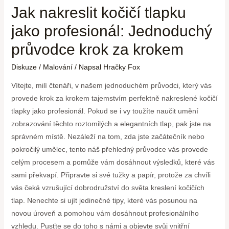
Jak nakreslit kočičí tlapku
jako profesionál: Jednoduchý
průvodce krok za krokem
Diskuze
/
Malování
/ Napsal
Hračky Fox
Vítejte, milí čtenáři, v našem jednoduchém průvodci, který vás
provede krok za krokem tajemstvím perfektně nakreslené kočičí
tlapky jako profesionál. Pokud se i vy toužíte naučit umění
zobrazování těchto roztomilých a elegantních tlap, pak jste na
správném místě. Nezáleží na tom, zda jste začátečník nebo
pokročilý umělec, tento náš přehledný průvodce vás provede
celým procesem a pomůže vám dosáhnout výsledků, které vás
sami překvapí. Připravte si své tužky a papír, protože za chvíli
vás čeká vzrušující dobrodružství do světa kreslení kočičích
tlap. Nenechte si ujít jedinečné tipy, které vás posunou na
novou úroveň a pomohou vám dosáhnout profesionálního
vzhledu. Pusťte se do toho s námi a objevte svůj vnitřní