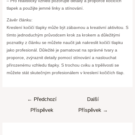
– Pro realistický vzhled pozorujte detaily a proporce kočičích
tlapek a použijte jemné linky a stínování.
Závěr článku:
Kreslení kočičí tlapky může být zábavnou a kreativní aktivitou. S
tímto jednoduchým průvodcem krok za krokem a důležitými
poznatky z článku se můžete naučit jak nakreslit kočičí tlapku
jako profesionál. Důležité je pamatovat na správné tvary a
proporce, zvýraznit detaily pomocí stínování a naslouchat
přirozenému vzhledu tlapky. S trochou cviku a trpělivosti se
můžete stát skutečným profesionálem v kreslení kočičích tlap.
←
Předchozí
Další
Příspěvek
Příspěvek
→