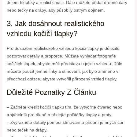
dojem hloubky a realisticnosti. Dále můžete přidat drobné čáry
nebo tečky na drápy, aby působily ostrým dojmem.
3. Jak dosáhnout realistického
vzhledu kočičí tlapky?
Pro dosažení realistického vzhledu kočičí tlapky je důležité
pozorovat detaily a proporce. Můžete vyhledat fotografie
kočičích tlapek, abyste měli představu o jejich vzhledu. Dále
můžete použít jemné linky a stínování, jak bylo zmíněno v
předchozí otázce, abyste vytvořili přirozený vzhled tlapky.
Důležité Poznatky Z Článku
– Začněte kreslit kočičí tlapku tím, že vytvoříte čtverec nebo
trojúhelník pro dlaně a přidejte polštářky tlapky a prsty.
– Zvýrazněte detaily pomocí stínování a přidání jemných čar
nebo teček na drápy.