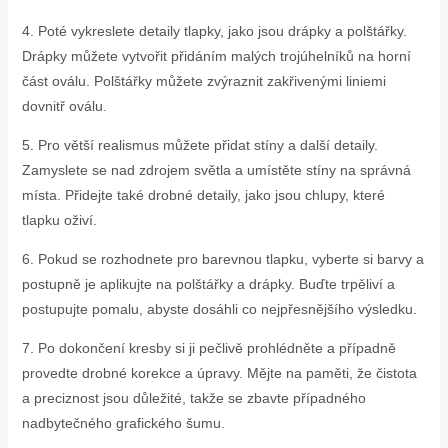
4. Poté vykreslete detaily tlapky, jako jsou drápky a polštářky.
Drápky můžete vytvořit přidáním malých trojúhelníků na horní
část oválu. Polštářky můžete zvýraznit zakřivenými liniemi
dovnitř oválu.
5. Pro větší realismus můžete přidat stíny a další detaily.
Zamyslete se nad zdrojem světla a umístěte stíny na správná
místa. Přidejte také drobné detaily, jako jsou chlupy, které
tlapku oživí.
6. Pokud se rozhodnete pro barevnou tlapku, vyberte si barvy a
postupně je aplikujte na polštářky a drápky. Buďte trpěliví a
postupujte pomalu, abyste dosáhli co nejpřesnějšího výsledku.
7. Po dokončení kresby si ji pečlivě prohlédněte a případně
provedte drobné korekce a úpravy. Mějte na paměti, že čistota
a preciznost jsou důležité, takže se zbavte případného
nadbytečného grafického šumu.