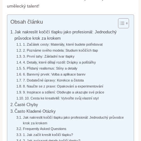
umělecký talent!
Obsah článku
Jak nakreslit kočičí tlapku jako profesionál: Jednoduchý
průvodce krok za krokem
1. Začátek cesty: Materiály, které budete potřebovat
2. Poznáme svého modela: Studium kočičích tlap
3. První tahy: Základní tvar tlapky
4. Detaily, které dělají rozdíl: Drápky a polštářky
5. Přidaný realismus: Stíny a detaily
6. Barevný prvek: Volba a aplikace barev
7. Dodatečné úpravy: Korekce a čistota
8. Naučte se z praxe: Opakování a experimentování
9. Inspirace a sdílení: Obdivujte a ukazujte své práce
10. Cesta ke kreativitě: Vytvořte svůj vlastní styl
Časté Chyby
Často Kladené Otázky
Jak nakreslit kočičí tlapku jako profesionál: Jednoduchý průvodce
krok za krokem
Frequently Asked Questions
1. Jak začít kreslit kočičí tlapku?
2. Jak zvýraznit detaily kočičí tlapky?