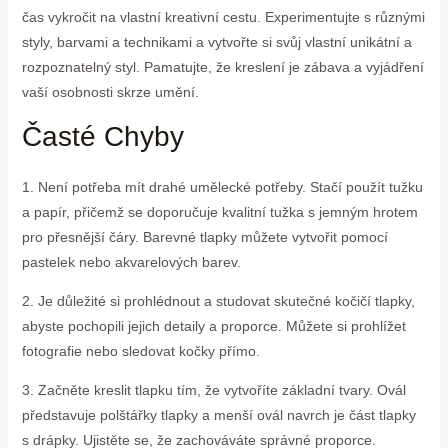
čas vykročit na vlastní kreativní cestu. Experimentujte s různými
styly, barvami a technikami a vytvořte si svůj vlastní unikátní a
rozpoznatelný styl. Pamatujte, že kreslení je zábava a vyjádření
vaší osobnosti skrze umění.
Časté Chyby
1. Není potřeba mít drahé umělecké potřeby. Stačí použít tužku
a papír, přičemž se doporučuje kvalitní tužka s jemným hrotem
pro přesnější čáry. Barevné tlapky můžete vytvořit pomocí
pastelek nebo akvarelových barev.
2. Je důležité si prohlédnout a studovat skutečné kočičí tlapky,
abyste pochopili jejich detaily a proporce. Můžete si prohlížet
fotografie nebo sledovat kočky přímo.
3. Začněte kreslit tlapku tím, že vytvoříte základní tvary. Ovál
představuje polštářky tlapky a menší ovál navrch je část tlapky
s drápky. Ujistěte se, že zachováváte správné proporce.