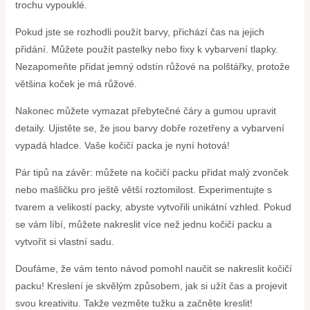
trochu vypouklé.
Pokud jste se rozhodli použít barvy, přichází čas na jejich
přidání. Můžete použít pastelky nebo fixy k vybarvení tlapky.
Nezapomeňte přidat jemný odstín růžové na polštářky, protože
většina koček je má růžové.
Nakonec můžete vymazat přebytečné čáry a gumou upravit
detaily. Ujistěte se, že jsou barvy dobře rozetřeny a vybarvení
vypadá hladce. Vaše kočičí packa je nyní hotová!
Pár tipů na závěr: můžete na kočičí packu přidat malý zvonček
nebo mašličku pro ještě větší roztomilost. Experimentujte s
tvarem a velikostí packy, abyste vytvořili unikátní vzhled. Pokud
se vám líbí, můžete nakreslit více než jednu kočičí packu a
vytvořit si vlastní sadu.
Doufáme, že vám tento návod pomohl naučit se nakreslit kočičí
packu! Kreslení je skvělým způsobem, jak si užít čas a projevit
svou kreativitu. Takže vezměte tužku a začněte kreslit!