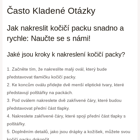
Často Kladené Otázky
Jak nakreslit kočičí packu snadno a
rychle: Naučte se s námi!
Jaké jsou kroky k nakreslení kočičí packy?
1. Začněte tím, že nakreslíte malý ovál, který bude
představovat tlamičku kočičí packy.
2. Ke koncům oválu přidejte dvě menší eliptické tvary, které
představují polštářky na packách.
3. Pod oválem nakreslete dvě zakřivené čáry, které budou
představovat přední část tlapky.
4. Nakreslete zakřivené čáry, které spojí přední část tlapky s
polštářky.
5. Doplněním detailů, jako jsou drápky a kožíšek, můžete svou
kočičí packu dokončit.