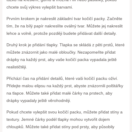
chcete svůj výkres vylepšit barvami.
Prvním krokem je nakreslit základní tvar kočičí packy. Začněte
tím, že na bílý papír nakreslíte oválný tvar. Můžete jej nakreslit
lehce a volně, protože později budete přidávat další detaily.
Druhý krok je přidání tlapky. Tlapka se skládá z pěti prstů, které
můžete znázornit jako malé obloučky. Nezapomeňte přidat
drápky na každý prst, aby vaše kočičí packa vypadala ještě
realističtěji.
Přichází čas na přidání detailů, které vaši kočičí packu oživí.
Přidejte malou elipsu na každý prst, abyste znázornili polštářky
na tlapce. Můžete také přidat malé čárky na prstech, aby
drápky vypadaly ještě věrohodněji.
Pokud chcete vylepšit svou kočičí packu, můžete přidat stíny a
textury. Jemné čárky podél tlapky mohou vytvořit dojem
chloupků. Můžete také přidat stíny pod prsty, aby působily