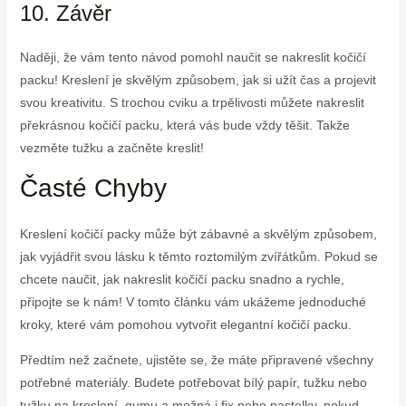
10. Závěr
Naději, že vám tento návod pomohl naučit se nakreslit kočičí
packu! Kreslení je skvělým způsobem, jak si užít čas a projevit
svou kreativitu. S trochou cviku a trpělivosti můžete nakreslit
překrásnou kočičí packu, která vás bude vždy těšit. Takže
vezměte tužku a začněte kreslit!
Časté Chyby
Kreslení kočičí packy může být zábavné a skvělým způsobem,
jak vyjádřit svou lásku k těmto roztomilým zvířátkům. Pokud se
chcete naučit, jak nakreslit kočičí packu snadno a rychle,
připojte se k nám! V tomto článku vám ukážeme jednoduché
kroky, které vám pomohou vytvořit elegantní kočičí packu.
Předtím než začnete, ujistěte se, že máte připravené všechny
potřebné materiály. Budete potřebovat bílý papír, tužku nebo
tužku na kreslení, gumu a možná i fix nebo pastelky, pokud