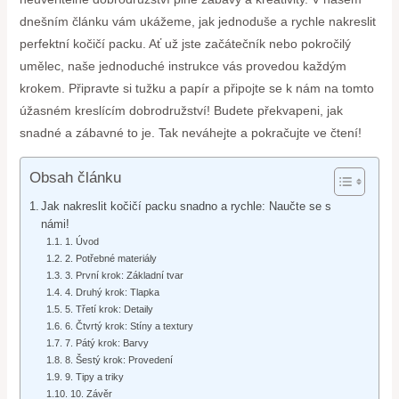
dnešním článku vám ukážeme, jak jednoduše a rychle nakreslit
perfektní kočičí packu. Ať už jste začátečník nebo pokročilý
umělec, naše jednoduché instrukce vás provedou každým
krokem. Připravte si tužku a papír a připojte se k nám na tomto
úžasném kreslícím dobrodružství! Budete překvapeni, jak
snadné a zábavné to je. Tak neváhejte a pokračujte ve čtení!
Obsah článku
Jak nakreslit kočičí packu snadno a rychle: Naučte se s
námi!
1. Úvod
2. Potřebné materiály
3. První krok: Základní tvar
4. Druhý krok: Tlapka
5. Třetí krok: Detaily
6. Čtvrtý krok: Stíny a textury
7. Pátý krok: Barvy
8. Šestý krok: Provedení
9. Tipy a triky
10. Závěr