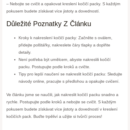
– Nebojte se cvičit a opakovat kreslení kočičí packy. S každým
pokusem budete získávat více jistoty a dovedností.
Důležité Poznatky Z Článku
Kroky k nakreslení kočičí packy: Začněte s oválem,
přidejte polštářky, nakreslete čáry tlapky a doplňte
detaily.
Není potřeba být umělcem, abyste nakreslili kočičí
packu. Postupujte podle kroků a cvičte.
Tipy pro lepší naučení se nakreslit kočičí packu: Sledujte
návody online, pracujte s předlohou a opakujte cvičení.
Ve článku jsme se naučili, jak nakreslit kočičí packu snadno a
rychle. Postupujte podle kroků a nebojte se cvičit. S každým
pokusem budete získávat více jistoty a dovedností v kreslení
kočičích pack. Buďte trpěliví a užijte si tvůrčí proces!