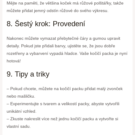
Mějte na paměti, že většina koček má růžové polštářky, takže
můžete přidat jemný odstín růžové do svého výkresu.
8. Šestý krok: Provedení
Nakonec můžete vymazat přebytečné čáry a gumou upravit
detaily. Pokud jste přidali barvy, ujistěte se, že jsou dobře
rozetřeny a vybarvení vypadá hladce. Vaše kočičí packa je nyní
hotová!
9. Tipy a triky
– Pokud chcete, můžete na kočičí packu přidat malý zvonček
nebo mašličku.
– Experimentujte s tvarem a velikostí packy, abyste vytvořili
unikátní vzhled.
– Zkuste nakreslit více než jednu kočičí packu a vytvořte si
vlastní sadu.