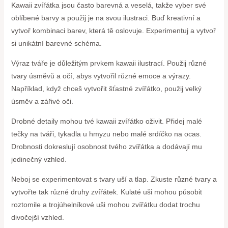
Kawaii zvířátka jsou často barevná a veselá, takže vyber své
oblíbené barvy a použij je na svou ilustraci. Buď kreativní a
vytvoř kombinaci barev, která tě oslovuje. Experimentuj a vytvoř
si unikátní barevné schéma.
Výraz tváře je důležitým prvkem kawaii ilustrací. Použij různé
tvary úsměvů a očí, abys vytvořil různé emoce a výrazy.
Například, když chceš vytvořit šťastné zvířátko, použij velký
úsměv a zářivé oči.
Drobné detaily mohou tvé kawaii zvířátko oživit. Přidej malé
tečky na tváři, tykadla u hmyzu nebo malé srdíčko na ocas.
Drobnosti dokreslují osobnost tvého zvířátka a dodávají mu
jedinečný vzhled.
Neboj se experimentovat s tvary uší a tlap. Zkuste různé tvary a
vytvořte tak různé druhy zvířátek. Kulaté uši mohou působit
roztomile a trojúhelníkové uši mohou zvířátku dodat trochu
divočejší vzhled.