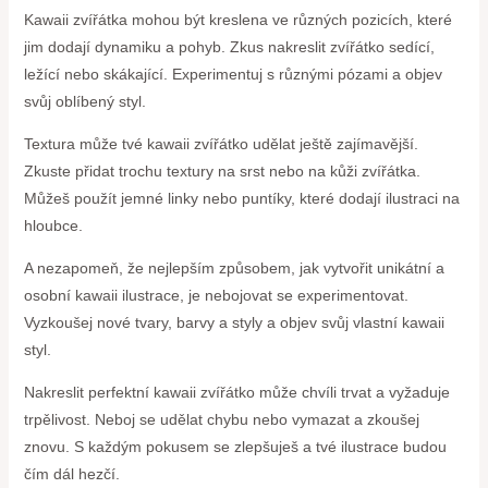
Kawaii zvířátka mohou být kreslena ve různých pozicích, které
jim dodají dynamiku a pohyb. Zkus nakreslit zvířátko sedící,
ležící nebo skákající. Experimentuj s různými pózami a objev
svůj oblíbený styl.
Textura může tvé kawaii zvířátko udělat ještě zajímavější.
Zkuste přidat trochu textury na srst nebo na kůži zvířátka.
Můžeš použít jemné linky nebo puntíky, které dodají ilustraci na
hloubce.
A nezapomeň, že nejlepším způsobem, jak vytvořit unikátní a
osobní kawaii ilustrace, je nebojovat se experimentovat.
Vyzkoušej nové tvary, barvy a styly a objev svůj vlastní kawaii
styl.
Nakreslit perfektní kawaii zvířátko může chvíli trvat a vyžaduje
trpělivost. Neboj se udělat chybu nebo vymazat a zkoušej
znovu. S každým pokusem se zlepšuješ a tvé ilustrace budou
čím dál hezčí.