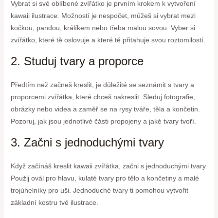
Vybrat si své oblíbené zvířátko je prvním krokem k vytvoření
kawaii ilustrace. Možností je nespočet, můžeš si vybrat mezi
kočkou, pandou, králíkem nebo třeba malou sovou. Vyber si
zvířátko, které tě oslovuje a které tě přitahuje svou roztomilostí.
2. Studuj tvary a proporce
Předtím než začneš kreslit, je důležité se seznámit s tvary a
proporcemi zvířátka, které chceš nakreslit. Sleduj fotografie,
obrázky nebo videa a zaměř se na rysy tváře, těla a končetin.
Pozoruj, jak jsou jednotlivé části propojeny a jaké tvary tvoří.
3. Začni s jednoduchými tvary
Když začínáš kreslit kawaii zvířátka, začni s jednoduchými tvary.
Použij ovál pro hlavu, kulaté tvary pro tělo a končetiny a malé
trojúhelníky pro uši. Jednoduché tvary ti pomohou vytvořit
základní kostru tvé ilustrace.