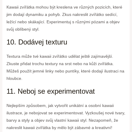
Kawaii zvířátka mohou být kreslena ve různých pozicích, které
jim dodají dynamiku a pohyb. Zkus nakreslit zvířátko sedící,
ležící nebo skákající. Experimentuj s různými pózami a objev
svůj oblíbený styl.
10. Dodávej texturu
Textura může tvé kawaii zvířátko udělat ještě zajímavější.
Zkuste přidat trochu textury na srst nebo na kůži zvířátka.
Můžeš použít jemné linky nebo puntíky, které dodají ilustraci na
hloubce.
11. Neboj se experimentovat
Nejlepším způsobem, jak vytvořit unikátní a osobní kawaii
ilustrace, je nebojovat se experimentovat. Vyzkoušej nové tvary,
barvy a styly a objev svůj vlastní kawaii styl. Nezapomeň, že
nakreslit kawaii zvířátka by mělo být zábavné a kreativní!