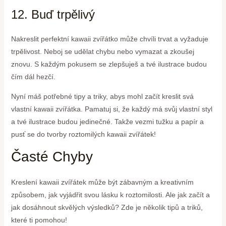
12. Buď trpělivý
Nakreslit perfektní kawaii zvířátko může chvíli trvat a vyžaduje
trpělivost. Neboj se udělat chybu nebo vymazat a zkoušej
znovu. S každým pokusem se zlepšuješ a tvé ilustrace budou
čím dál hezčí.
Nyní máš potřebné tipy a triky, abys mohl začít kreslit svá
vlastní kawaii zvířátka. Pamatuj si, že každý má svůj vlastní styl
a tvé ilustrace budou jedinečné. Takže vezmi tužku a papír a
pusť se do tvorby roztomilých kawaii zvířátek!
Časté Chyby
Kreslení kawaii zvířátek může být zábavným a kreativním
způsobem, jak vyjádřit svou lásku k roztomilosti. Ale jak začít a
jak dosáhnout skvělých výsledků? Zde je několik tipů a triků,
které ti pomohou!