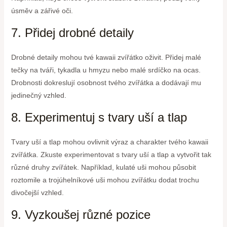
úsměv a zářivé oči.
7. Přidej drobné detaily
Drobné detaily mohou tvé kawaii zvířátko oživit. Přidej malé
tečky na tváři, tykadla u hmyzu nebo malé srdíčko na ocas.
Drobnosti dokreslují osobnost tvého zvířátka a dodávají mu
jedinečný vzhled.
8. Experimentuj s tvary uší a tlap
Tvary uší a tlap mohou ovlivnit výraz a charakter tvého kawaii
zvířátka. Zkuste experimentovat s tvary uší a tlap a vytvořit tak
různé druhy zvířátek. Například, kulaté uši mohou působit
roztomile a trojúhelníkové uši mohou zvířátku dodat trochu
divočejší vzhled.
9. Vyzkoušej různé pozice