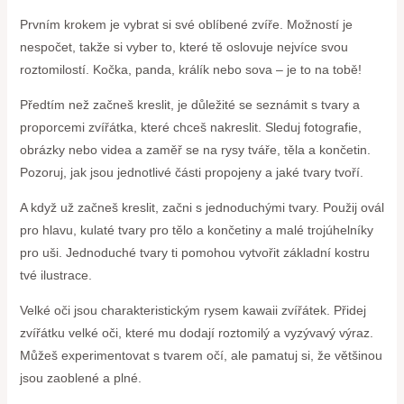
Prvním krokem je vybrat si své oblíbené zvíře. Možností je
nespočet, takže si vyber to, které tě oslovuje nejvíce svou
roztomilostí. Kočka, panda, králík nebo sova – je to na tobě!
Předtím než začneš kreslit, je důležité se seznámit s tvary a
proporcemi zvířátka, které chceš nakreslit. Sleduj fotografie,
obrázky nebo videa a zaměř se na rysy tváře, těla a končetin.
Pozoruj, jak jsou jednotlivé části propojeny a jaké tvary tvoří.
A když už začneš kreslit, začni s jednoduchými tvary. Použij ovál
pro hlavu, kulaté tvary pro tělo a končetiny a malé trojúhelníky
pro uši. Jednoduché tvary ti pomohou vytvořit základní kostru
tvé ilustrace.
Velké oči jsou charakteristickým rysem kawaii zvířátek. Přidej
zvířátku velké oči, které mu dodají roztomilý a vyzývavý výraz.
Můžeš experimentovat s tvarem očí, ale pamatuj si, že většinou
jsou zaoblené a plné.