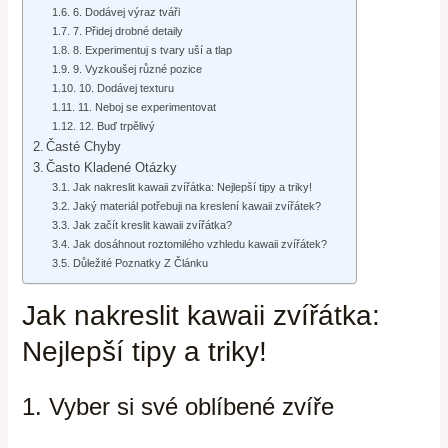
6. Dodávej výraz tváři
7. Přidej drobné detaily
8. Experimentuj s tvary uší a tlap
9. Vyzkoušej různé pozice
10. Dodávej texturu
11. Neboj se experimentovat
12. Buď trpělivý
Časté Chyby
Často Kladené Otázky
Jak nakreslit kawaii zvířátka: Nejlepší tipy a triky!
Jaký materiál potřebuji na kreslení kawaii zvířátek?
Jak začít kreslit kawaii zvířátka?
Jak dosáhnout roztomilého vzhledu kawaii zvířátek?
Důležité Poznatky Z Článku
Jak nakreslit kawaii zvířátka:
Nejlepší tipy a triky!
1. Vyber si své oblíbené zvíře