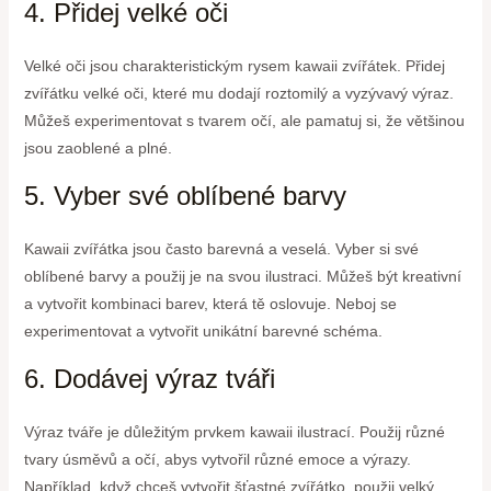
4. Přidej velké oči
Velké oči jsou charakteristickým rysem kawaii zvířátek. Přidej
zvířátku velké oči, které mu dodají roztomilý a vyzývavý výraz.
Můžeš experimentovat s tvarem očí, ale pamatuj si, že většinou
jsou zaoblené a plné.
5. Vyber své oblíbené barvy
Kawaii zvířátka jsou často barevná a veselá. Vyber si své
oblíbené barvy a použij je na svou ilustraci. Můžeš být kreativní
a vytvořit kombinaci barev, která tě oslovuje. Neboj se
experimentovat a vytvořit unikátní barevné schéma.
6. Dodávej výraz tváři
Výraz tváře je důležitým prvkem kawaii ilustrací. Použij různé
tvary úsměvů a očí, abys vytvořil různé emoce a výrazy.
Například, když chceš vytvořit šťastné zvířátko, použij velký