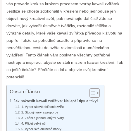
vás provede krok za krokem procesem tvorby kawaii zvířátek.
Jestliže se chcete zdokonalit v kreslení nebo jednoduše jen
objevit nový kreativní svět, pak neváhejte dál číst! Zde se
dozvíte, jak vytvořit úsměvné tvářičky, roztomilé tělíčka a
výrazné detaily, které vaše kawaii zvířátka přivedou k životu na
papíře. Takže se pohodlně usaďte a připravte se na
neuvěřitelnou cestu do světa roztomilosti a uměleckého
vyjádření. Tento článek vám poskytne všechny potřebné
nástroje a inspiraci, abyste se stali mistrem kawaii kreslení. Tak
co ještě čekáte? Přečtěte si dál a objevte svůj kreativní
potenciál!
Obsah článku
Jak nakreslit kawaii zvířátka: Nejlepší tipy a triky!
1. Vyber si své oblíbené zvíře
2. Studuj tvary a proporce
3. Začni s jednoduchými tvary
4. Přidej velké oči
5. Vyber své oblíbené barvy