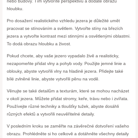
nebo budovy. Tím vytvoříte perspektivu a dodáte obrazu
hloubku.
Pro dosažení realistického vzhledu jezera je důležité umět
pracovat se stínováním a světlem. Vytvořte stíny na březích
jezera a vytvořte kontrast mezi stinnými a osvětlenými oblastmi.
To dodá obrazu hloubku a živost.
Pokud chcete, aby vaše jezero vypadalo živě a realisticky,
nezapomeňte přidat vlny a pohyb vody. Použijte jemné linie a
oblouky, abyste vytvořili vlny na hladině jezera. Přidejte také
bílé zvlněné linie, abyste vytvořili pěnu na vodě.
Věnujte se také detailům a texturám, které se mohou nacházet
v okolí jezera. Můžete přidat stromy, keře, trávu nebo i zvířata.
Používejte různé techniky a tloušťky tužek, abyste dosáhli
různých efektů a vytvořili neuvěřitelné detaily.
V posledním kroku se zaměřte na závěrečné dotvoření vašeho
obrazu. Prohlédněte si ho celkově a dotáhněte všechny detaily