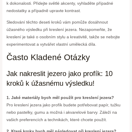
k dokonalosti. Přidejte světlé akcenty, vyhladěte případné
nedostatky a případně upravte kontrast.
Sledování těchto deseti kroků vám pomůže dosáhnout
úžasného výsledku při kreslení jezera. Nezapomeňte, že
kreslení je také o osobním stylu a kreativitě, takže se nebojte
experimentovat a vytvářet vlastní umělecká díla.
Často Kladené Otázky
Jak nakreslit jezero jako profík: 10
kroků k úžasnému výsledku!
1. Jaké materiály bych měl použít pro kreslení jezera?
Pro kreslení jezera jako profík budete potřebovat papír, tužku
nebo pastelky, gumu a možná i akvarelové barvy. Záleží na
vašich preferencích a technikách, které chcete použít.
2. Které kroky bych měl následovat při kreslení jezera?