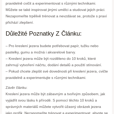
pravidelně cvičit a experimentovat s různými technikami.
Můžete se také inspirovat jinými umělci a studovat jejich práci.
Nezapomeňte trpělivě trénovat a nevzdávat se, protože s praxí
přichází zlepšení.
Důležité Poznatky Z Článku:
– Pro kreslení jezera budete potřebovat papír, tužku nebo
pastelky, gumu a možná i akvarelové barvy.
– Kreslení jezera může být rozděleno do 10 kroků, které
zahrnují vytvoření náčrtu, dodání detailů a použití stínování.
– Pokud chcete zlepšit své dovednosti při kreslení jezera, cvičte
pravidelně a experimentujte s různými technikami.
Závěr článku:
Kreslení jezera může být zábavným a tvořivým způsobem, jak
vyjádřit svou lásku k přírodě. S pomocí těchto 10 kroků a
správných materiálů můžete vytvořit úžasný obrázek jezera
jako profík. Nezapomeňte trénovat a experimentovat, abyste se