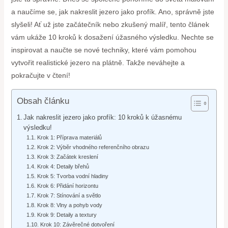
a naučíme se, jak nakreslit jezero jako profík. Ano, správně jste
slyšeli! Ať už jste začátečník nebo zkušený malíř, tento článek
vám ukáže 10 kroků k dosažení úžasného výsledku. Nechte se
inspirovat a naučte se nové techniky, které vám pomohou
vytvořit realistické jezero na plátně. Takže neváhejte a
pokračujte v čtení!
Obsah článku
Jak nakreslit jezero jako profík: 10 kroků k úžasnému
výsledku!
Krok 1: Příprava materiálů
Krok 2: Výběr vhodného referenčního obrazu
Krok 3: Začátek kreslení
Krok 4: Detaily břehů
Krok 5: Tvorba vodní hladiny
Krok 6: Přidání horizontu
Krok 7: Stínování a světlo
Krok 8: Vlny a pohyb vody
Krok 9: Detaily a textury
Krok 10: Závěrečné dotvoření