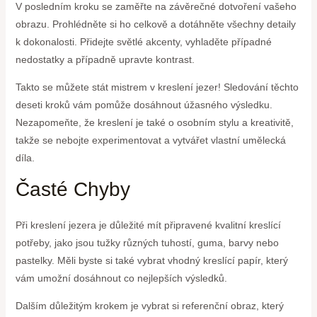
V posledním kroku se zaměřte na závěrečné dotvoření vašeho
obrazu. Prohlédněte si ho celkově a dotáhněte všechny detaily
k dokonalosti. Přidejte světlé akcenty, vyhladěte případné
nedostatky a případně upravte kontrast.
Takto se můžete stát mistrem v kreslení jezer! Sledování těchto
deseti kroků vám pomůže dosáhnout úžasného výsledku.
Nezapomeňte, že kreslení je také o osobním stylu a kreativitě,
takže se nebojte experimentovat a vytvářet vlastní umělecká
díla.
Časté Chyby
Při kreslení jezera je důležité mít připravené kvalitní kreslící
potřeby, jako jsou tužky různých tuhostí, guma, barvy nebo
pastelky. Měli byste si také vybrat vhodný kreslící papír, který
vám umožní dosáhnout co nejlepších výsledků.
Dalším důležitým krokem je vybrat si referenční obraz, který