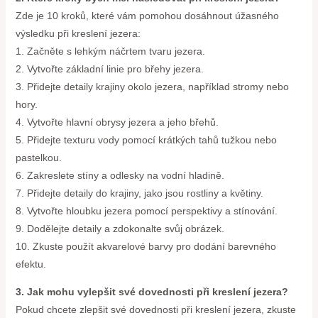
Zde je 10 kroků, které vám pomohou dosáhnout úžasného
výsledku při kreslení jezera:
1. Začněte s lehkým náčrtem tvaru jezera.
2. Vytvořte základní linie pro břehy jezera.
3. Přidejte detaily krajiny okolo jezera, například stromy nebo
hory.
4. Vytvořte hlavní obrysy jezera a jeho břehů.
5. Přidejte texturu vody pomocí krátkých tahů tužkou nebo
pastelkou.
6. Zakreslete stíny a odlesky na vodní hladině.
7. Přidejte detaily do krajiny, jako jsou rostliny a květiny.
8. Vytvořte hloubku jezera pomocí perspektivy a stínování.
9. Dodělejte detaily a zdokonalte svůj obrázek.
10. Zkuste použít akvarelové barvy pro dodání barevného
efektu.
3. Jak mohu vylepšit své dovednosti při kreslení jezera?
Pokud chcete zlepšit své dovednosti při kreslení jezera, zkuste