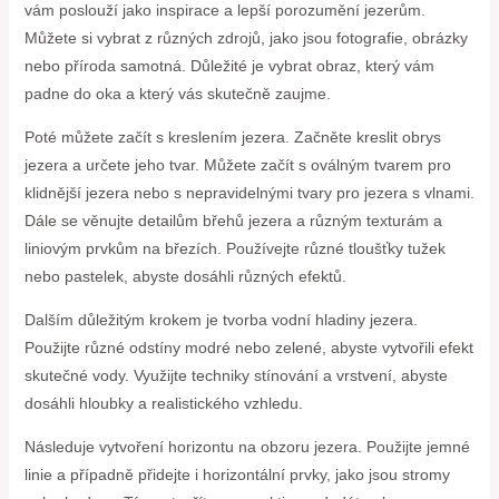
vám poslouží jako inspirace a lepší porozumění jezerům.
Můžete si vybrat z různých zdrojů, jako jsou fotografie, obrázky
nebo příroda samotná. Důležité je vybrat obraz, který vám
padne do oka a který vás skutečně zaujme.
Poté můžete začít s kreslením jezera. Začněte kreslit obrys
jezera a určete jeho tvar. Můžete začít s oválným tvarem pro
klidnější jezera nebo s nepravidelnými tvary pro jezera s vlnami.
Dále se věnujte detailům břehů jezera a různým texturám a
liniovým prvkům na březích. Používejte různé tloušťky tužek
nebo pastelek, abyste dosáhli různých efektů.
Dalším důležitým krokem je tvorba vodní hladiny jezera.
Použijte různé odstíny modré nebo zelené, abyste vytvořili efekt
skutečné vody. Využijte techniky stínování a vrstvení, abyste
dosáhli hloubky a realistického vzhledu.
Následuje vytvoření horizontu na obzoru jezera. Použijte jemné
linie a případně přidejte i horizontální prvky, jako jsou stromy