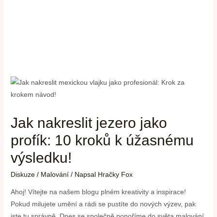
Jak nakreslit jezero jako
profík: 10 kroků k úžasnému
výsledku!
Diskuze
/
Malování
/ Napsal
Hračky Fox
Ahoj! Vítejte na našem blogu plném kreativity a inspirace!
Pokud milujete umění a rádi se pustíte do nových výzev, pak
jste tu správně. Dnes se společně ponoříme do světa malování