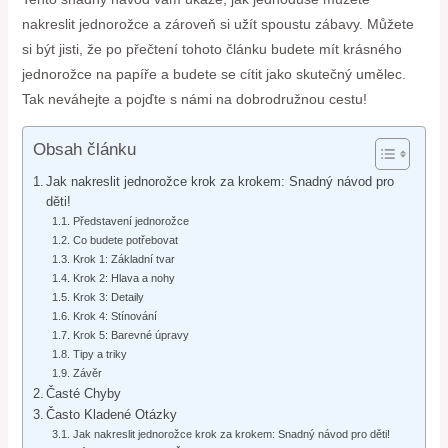
nakreslit jednorožce a zároveň si užít spoustu zábavy. Můžete
si být jisti, že po přečtení tohoto článku budete mít krásného
jednorožce na papíře a budete se cítit jako skutečný umělec.
Tak neváhejte a pojďte s námi na dobrodružnou cestu!
Obsah článku
Jak nakreslit jednorožce krok za krokem: Snadný návod pro
děti!
Představení jednorožce
Co budete potřebovat
Krok 1: Základní tvar
Krok 2: Hlava a nohy
Krok 3: Detaily
Krok 4: Stínování
Krok 5: Barevné úpravy
Tipy a triky
Závěr
Časté Chyby
Často Kladené Otázky
Jak nakreslit jednorožce krok za krokem: Snadný návod pro děti!