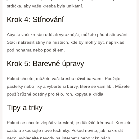
srdíčka, aby vaše kresba byla unikátní.
Krok 4: Stínování
Abyste vaši kresbu udělali výraznější, můžete přidat stínování.
Stačí nakreslit stíny na místech, kde by mohly být, například
pod nohama nebo pod tělem.
Krok 5: Barevné úpravy
Pokud chcete, můžete vaši kresbu oživit barvami. Použijte
pastelky nebo fixy a vyberte si barvy, které se vám líbí. Můžete
použít různé odstíny pro tělo, roh, kopyta a křídla.
Tipy a triky
Pokud se chcete zlepšit v kreslení, je důležité trénovat. Kreslete
často a zkoušejte nové techniky. Pokud nevíte, jak nakreslit
něco, vyhledejte návody na internetu nebo v knihách.