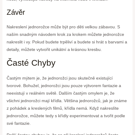
Závěr
Nakreslení jednorožce může být pro děti velkou zábavou. S
naším snadným návodem krok za krokem můžete jednorožce
nakreslit i vy. Pokud budete trpěliví a budete si hrát s barvami a
detaily, můžete vytvořit unikátní a krásnou kresbu.
Časté Chyby
Častým mýtem je, že jednorožci jsou skutečně existující
tvorové. Bohužel, jednorožci jsou pouze výtvorem fantazie a
neexistují v reálném světě. Dalším častým omylem je, že
všichni jednorožci mají křídla. Většina jednorožců, jak je známe
z pohádek a kreslených filmů, křídla nemá. Když nakreslíte
jednorožce, můžete tedy s křídly experimentovat a tvořit podle
své fantazie.
Další častou chybou je, že se při kreslení jednorožců často