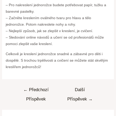
– Pro nakreslení jednorožce budete potřebovat papír, tužku a
barevné pastelky.
– Začněte kreslením oválného tvaru pro hlavu a tělo
jednorožce. Potom nakreslete nohy a rohy.
– Nejlepší způsob, jak se zlepšit v kreslení, je cvičení.
– Sledování online návodů a učení se od profesionálů může
pomoci zlepšit vaše kreslení.
Celkově je kreslení jednorožce snadné a zábavné pro děti i
dospělé. S trochou trpělivosti a cvičení se můžete stát skvělým
kreslířem jednorožců!
←
Předchozí
Další
Příspěvek
Příspěvek
→