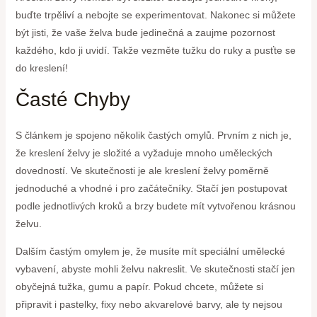
buďte trpěliví a nebojte se experimentovat. Nakonec si můžete
být jisti, že vaše želva bude jedinečná a zaujme pozornost
každého, kdo ji uvidí. Takže vezměte tužku do ruky a pusťte se
do kreslení!
Časté Chyby
S článkem je spojeno několik častých omylů. Prvním z nich je,
že kreslení želvy je složité a vyžaduje mnoho uměleckých
dovedností. Ve skutečnosti je ale kreslení želvy poměrně
jednoduché a vhodné i pro začátečníky. Stačí jen postupovat
podle jednotlivých kroků a brzy budete mít vytvořenou krásnou
želvu.
Dalším častým omylem je, že musíte mít speciální umělecké
vybavení, abyste mohli želvu nakreslit. Ve skutečnosti stačí jen
obyčejná tužka, gumu a papír. Pokud chcete, můžete si
připravit i pastelky, fixy nebo akvarelové barvy, ale ty nejsou