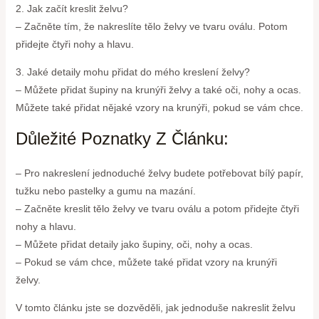
2. Jak začít kreslit želvu?
– Začněte tím, že nakreslíte tělo želvy ve tvaru oválu. Potom
přidejte čtyři nohy a hlavu.
3. Jaké detaily mohu přidat do mého kreslení želvy?
– Můžete přidat šupiny na krunýři želvy a také oči, nohy a ocas.
Můžete také přidat nějaké vzory na krunýři, pokud se vám chce.
Důležité Poznatky Z Článku:
– Pro nakreslení jednoduché želvy budete potřebovat bílý papír,
tužku nebo pastelky a gumu na mazání.
– Začněte kreslit tělo želvy ve tvaru oválu a potom přidejte čtyři
nohy a hlavu.
– Můžete přidat detaily jako šupiny, oči, nohy a ocas.
– Pokud se vám chce, můžete také přidat vzory na krunýři
želvy.
V tomto článku jste se dozvěděli, jak jednoduše nakreslit želvu