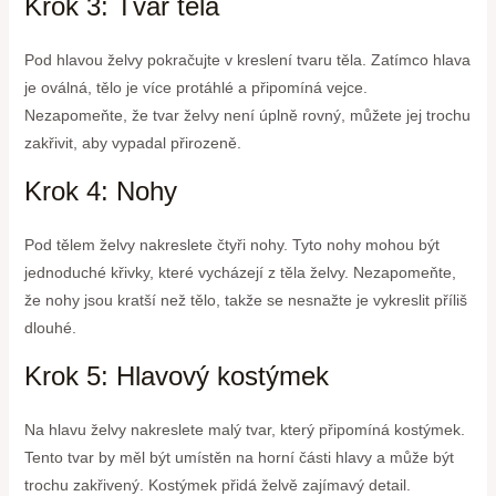
Krok 3: Tvar těla
Pod hlavou želvy pokračujte v kreslení tvaru těla. Zatímco hlava
je oválná, tělo je více protáhlé a připomíná vejce.
Nezapomeňte, že tvar želvy není úplně rovný, můžete jej trochu
zakřivit, aby vypadal přirozeně.
Krok 4: Nohy
Pod tělem želvy nakreslete čtyři nohy. Tyto nohy mohou být
jednoduché křivky, které vycházejí z těla želvy. Nezapomeňte,
že nohy jsou kratší než tělo, takže se nesnažte je vykreslit příliš
dlouhé.
Krok 5: Hlavový kostýmek
Na hlavu želvy nakreslete malý tvar, který připomíná kostýmek.
Tento tvar by měl být umístěn na horní části hlavy a může být
trochu zakřivený. Kostýmek přidá želvě zajímavý detail.