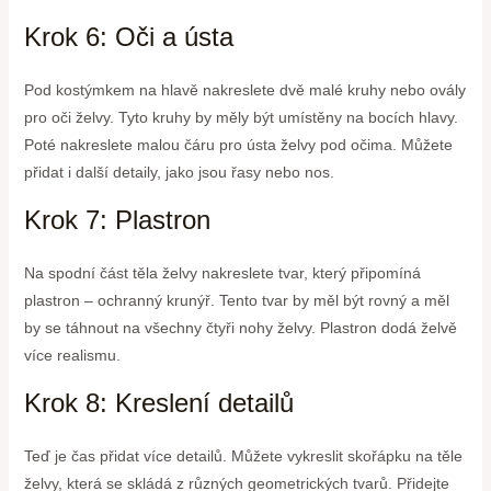
Krok 6: Oči a ústa
Pod kostýmkem na hlavě nakreslete dvě malé kruhy nebo ovály
pro oči želvy. Tyto kruhy by měly být umístěny na bocích hlavy.
Poté nakreslete malou čáru pro ústa želvy pod očima. Můžete
přidat i další detaily, jako jsou řasy nebo nos.
Krok 7: Plastron
Na spodní část těla želvy nakreslete tvar, který připomíná
plastron – ochranný krunýř. Tento tvar by měl být rovný a měl
by se táhnout na všechny čtyři nohy želvy. Plastron dodá želvě
více realismu.
Krok 8: Kreslení detailů
Teď je čas přidat více detailů. Můžete vykreslit skořápku na těle
želvy, která se skládá z různých geometrických tvarů. Přidejte