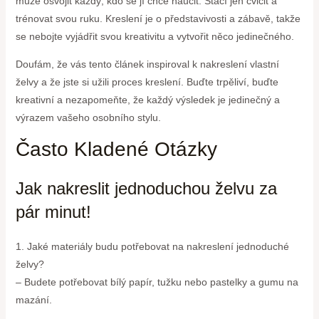
může osvojit každý, kdo se jí chce naučit. Stačí jen cvičit a
trénovat svou ruku. Kreslení je o představivosti a zábavě, takže
se nebojte vyjádřit svou kreativitu a vytvořit něco jedinečného.
Doufám, že vás tento článek inspiroval k nakreslení vlastní
želvy a že jste si užili proces kreslení. Buďte trpěliví, buďte
kreativní a nezapomeňte, že každý výsledek je jedinečný a
výrazem vašeho osobního stylu.
Často Kladené Otázky
Jak nakreslit jednoduchou želvu za
pár minut!
1. Jaké materiály budu potřebovat na nakreslení jednoduché
želvy?
– Budete potřebovat bílý papír, tužku nebo pastelky a gumu na
mazání.