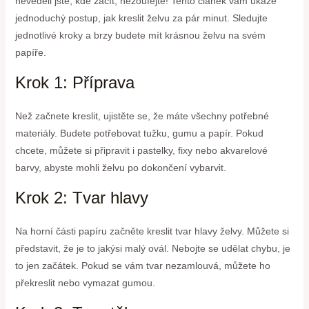
nevěděli jste, kde začít, nezoufejte! Tento článek vám ukáže
jednoduchý postup, jak kreslit želvu za pár minut. Sledujte
jednotlivé kroky a brzy budete mít krásnou želvu na svém
papíře.
Krok 1: Příprava
Než začnete kreslit, ujistěte se, že máte všechny potřebné
materiály. Budete potřebovat tužku, gumu a papír. Pokud
chcete, můžete si připravit i pastelky, fixy nebo akvarelové
barvy, abyste mohli želvu po dokončení vybarvit.
Krok 2: Tvar hlavy
Na horní části papíru začněte kreslit tvar hlavy želvy. Můžete si
představit, že je to jakýsi malý ovál. Nebojte se udělat chybu, je
to jen začátek. Pokud se vám tvar nezamlouvá, můžete ho
překreslit nebo vymazat gumou.