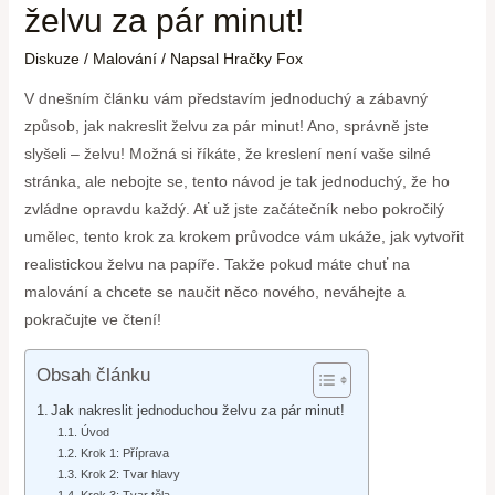
želvu za pár minut!
Diskuze
/
Malování
/ Napsal
Hračky Fox
V dnešním článku vám představím jednoduchý a zábavný
způsob, jak nakreslit želvu za pár minut! Ano, správně jste
slyšeli – želvu! Možná si říkáte, že kreslení není vaše silné
stránka, ale nebojte se, tento návod je tak jednoduchý, že ho
zvládne opravdu každý. Ať už jste začátečník nebo pokročilý
umělec, tento krok za krokem průvodce vám ukáže, jak vytvořit
realistickou želvu na papíře. Takže pokud máte chuť na
malování a chcete se naučit něco nového, neváhejte a
pokračujte ve čtení!
Obsah článku
Jak nakreslit jednoduchou želvu za pár minut!
Úvod
Krok 1: Příprava
Krok 2: Tvar hlavy