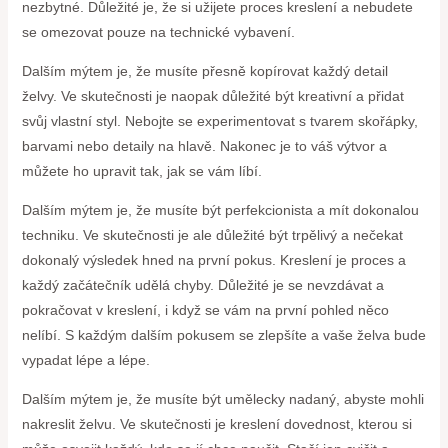
nezbytné. Důležité je, že si užijete proces kreslení a nebudete
se omezovat pouze na technické vybavení.
Dalším mýtem je, že musíte přesně kopírovat každý detail
želvy. Ve skutečnosti je naopak důležité být kreativní a přidat
svůj vlastní styl. Nebojte se experimentovat s tvarem skořápky,
barvami nebo detaily na hlavě. Nakonec je to váš výtvor a
můžete ho upravit tak, jak se vám líbí.
Dalším mýtem je, že musíte být perfekcionista a mít dokonalou
techniku. Ve skutečnosti je ale důležité být trpělivý a nečekat
dokonalý výsledek hned na první pokus. Kreslení je proces a
každý začátečník udělá chyby. Důležité je se nevzdávat a
pokračovat v kreslení, i když se vám na první pohled něco
nelíbí. S každým dalším pokusem se zlepšíte a vaše želva bude
vypadat lépe a lépe.
Dalším mýtem je, že musíte být umělecky nadaný, abyste mohli
nakreslit želvu. Ve skutečnosti je kreslení dovednost, kterou si