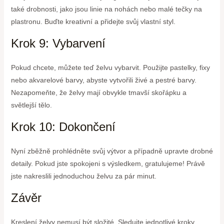
také drobnosti, jako jsou linie na nohách nebo malé tečky na
plastronu. Buďte kreativní a přidejte svůj vlastní styl.
Krok 9: Vybarvení
Pokud chcete, můžete teď želvu vybarvit. Použijte pastelky, fixy
nebo akvarelové barvy, abyste vytvořili živé a pestré barvy.
Nezapomeňte, že želvy mají obvykle tmavší skořápku a
světlejší tělo.
Krok 10: Dokončení
Nyní zběžně prohlédněte svůj výtvor a případně upravte drobné
detaily. Pokud jste spokojeni s výsledkem, gratulujeme! Právě
jste nakreslili jednoduchou želvu za pár minut.
Závěr
Kreslení želvy nemusí být složité. Sledujte jednotlivé kroky,