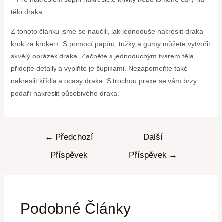
tělo draka.
Z tohoto článku jsme se naučili, jak jednoduše nakreslit draka
krok za krokem. S pomocí papíru, tužky a gumy můžete vytvořit
skvělý obrázek draka. Začněte s jednoduchým tvarem těla,
přidejte detaily a vyplňte je šupinami. Nezapomeňte také
nakreslit křídla a ocasy draka. S trochou praxe se vám brzy
podaří nakreslit působivého draka.
←
Předchozí
Další
Příspěvek
Příspěvek
→
Podobné Články