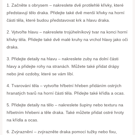
1. Začněte s obrysem – nakreslete dvě protilehlé křivky, které
představují tělo draka. Přidejte také dvě menší křivky na horní
části těla, které budou představovat krk a hlavu draka.
2. Vytvořte hlavu – nakreslete trojúhelníkový tvar na konci horní
křivky těla. Přidejte také dvě malé kruhy na vrchol hlavy jako oči
draka.
3. Přidejte detaily na hlavu – nakreslete zuby na dolní části
hlavy a přidejte rohy na stranách. Můžete také přidat drápy
nebo jiné ozdoby, které se vám líbí.
4. Tvarování těla – vytvořte hřbetní hřeben přidáním ostrých
hranatých tvarů na horní části těla. Přidejte také křídla a ocas.
5. Přidejte detaily na tělo – nakreslete šupiny nebo texturu na
hřbetním hřebeni a těle draka. Také můžete přidat ostré hroty
na křídla a ocas.
6. Zvýraznění – zvýrazněte draka pomocí tužky nebo fixu,