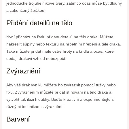
jednoduché trojúhelníkové tvary, zatímco ocas může být dlouhý
a zakončený špičkou.
Přidání detailů na tělo
Nyní přichází na řadu přidání detailů na tělo draka. Můžete
nakreslit šupiny nebo texturu na hřbetním hřebeni a těle draka.
Také můžete přidat malé ostré hroty na křídla a ocas, které
dodají drakovi vzhled nebezpečí.
Zvýraznění
Aby váš drak vynikl, můžete ho zvýraznit pomocí tužky nebo
fixu. Zvýrazněním můžete přidat stínování na tělo draka a
vytvořit tak iluzi hloubky. Buďte kreativní a experimentujte s
různými technikami zvýraznění.
Barvení