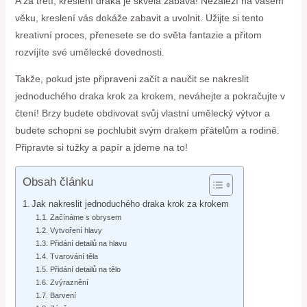
A za třetí, kreslení draka je skvělá zábava! Nezáleží na vašem
věku, kreslení vás dokáže zabavit a uvolnit. Užijte si tento
kreativní proces, přenesete se do světa fantazie a přitom
rozvíjíte své umělecké dovednosti.
Takže, pokud jste připraveni začít a naučit se nakreslit
jednoduchého draka krok za krokem, neváhejte a pokračujte v
čtení! Brzy budete obdivovat svůj vlastní umělecký výtvor a
budete schopni se pochlubit svým drakem přátelům a rodině.
Připravte si tužky a papír a jdeme na to!
Obsah článku
Jak nakreslit jednoduchého draka krok za krokem
Začínáme s obrysem
Vytvoření hlavy
Přidání detailů na hlavu
Tvarování těla
Přidání detailů na tělo
Zvýraznění
Barvení