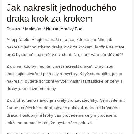
Jak nakreslit jednoduchého
draka krok za krokem
Diskuze
/
Malování
/ Napsal
Hračky Fox
Ahoj přátelé! Vítejte na naší stránce, kde se naučíte, jak
nakreslit jednoduchého draka krok za krokem. Možná se ptáte,
proč byste měli pokračovat v čtení. No, dám vám pár důvodů!
Za prvé, kdo by nechtěl umět nakreslit draka? Draci jsou
fascinující stvoření plná síly a mystiky. Když se naučíte, jak je
nakreslit, budete schopni vytvořit vlastní fantastické příběhy s
draky jako hlavními hrdiny.
Za druhé, tento návod je skvělý pro začátečníky. Nemusíte mít
žádné umělecké nadání, abyste dokázali nakreslit krásného
draka. Postupnými kroky vás provedeme celým procesem,
takže se nemusíte bát, že byste něco pokazili.