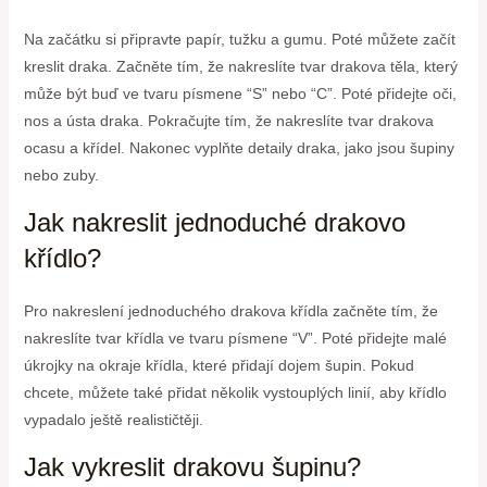
Na začátku si připravte papír, tužku a gumu. Poté můžete začít
kreslit draka. Začněte tím, že nakreslíte tvar drakova těla, který
může být buď ve tvaru písmene “S” nebo “C”. Poté přidejte oči,
nos a ústa draka. Pokračujte tím, že nakreslíte tvar drakova
ocasu a křídel. Nakonec vyplňte detaily draka, jako jsou šupiny
nebo zuby.
Jak nakreslit jednoduché drakovo
křídlo?
Pro nakreslení jednoduchého drakova křídla začněte tím, že
nakreslíte tvar křídla ve tvaru písmene “V”. Poté přidejte malé
úkrojky na okraje křídla, které přidají dojem šupin. Pokud
chcete, můžete také přidat několik vystouplých linií, aby křídlo
vypadalo ještě realističtěji.
Jak vykreslit drakovu šupinu?