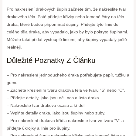
Pro nakreslení drakových šupin začněte tím, že nakreslíte tvar
drakového těla. Poté přidejte křivky nebo lomené čáry na tělo
draka, které budou připomínat šupiny. Přidejte tyto linie do
celého těla draka, aby vypadalo, jako by bylo pokryto šupinami.
Můžete také přidat vystouplé liniemi, aby šupiny vypadaly ještě
reálněji.
Důležité Poznatky Z Článku
– Pro nakreslení jednoduchého draka potřebujete papír, tužku a
gumu.
– Začněte kreslením tvaru drakova těla ve tvaru “S” nebo “C”.
– Přidejte detaily, jako jsou oči, nos a ústa draka.
– Nakreslete tvar drakova ocasu a křídel.
– Vyplňte detaily draka, jako jsou šupiny nebo zuby.
– Pro nakreslení drakova křídla nakreslete tvar ve tvaru “V” a
přidejte úkrojky a linie pro šupiny.
– Pro nakreslení šupin nakreslete křivky nebo lomené čáry na