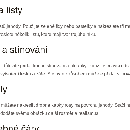
 listy
stů jahody. Použijte zelené fixy nebo pastelky a nakreslete tři 
slete několik listů, které mají tvar trojúhelníku.
 a stínování
 důležité přidat trochu stínování a hloubky. Použijte tmavší ods
 vytvoření lesku a záře. Stejným způsobem můžete přidat stínován
ly
, můžete nakreslit drobné kapky rosy na povrchu jahody. Stačí na
dodáte svému obrázku další rozměr a realismus.
ebné čáry