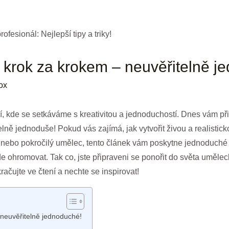
u krok za krokem – neuvěřitelně j
ox
ní, kde se setkáváme s kreativitou a jednoduchostí. Dnes vám při
lně jednoduše! Pokud vás zajímá, jak vytvořit živou a realistick
 nebo pokročilý umělec, tento článek vám poskytne jednoduché a
e ohromovat. Tak co, jste připraveni se ponořit do světa uměleck
račujte ve čtení a nechte se inspirovat!
 neuvěřitelně jednoduché!