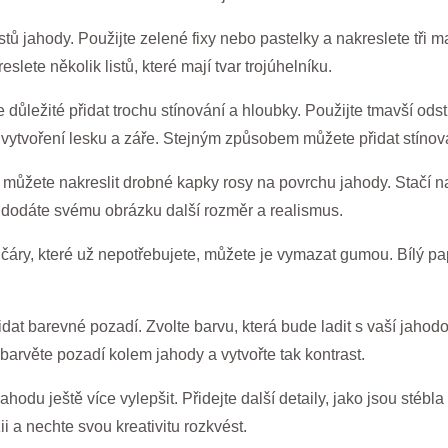
stů jahody. Použijte zelené fixy nebo pastelky a nakreslete tři 
slete několik listů, které mají tvar trojúhelníku.
 důležité přidat trochu stínování a hloubky. Použijte tmavší ods
 vytvoření lesku a záře. Stejným způsobem můžete přidat stínován
, můžete nakreslit drobné kapky rosy na povrchu jahody. Stačí na
dodáte svému obrázku další rozměr a realismus.
 čáry, které už nepotřebujete, můžete je vymazat gumou. Bílý pap
dat barevné pozadí. Zvolte barvu, která bude ladit s vaší jahod
arvěte pozadí kolem jahody a vytvořte tak kontrast.
du ještě více vylepšit. Přidejte další detaily, jako jsou stébla 
i a nechte svou kreativitu rozkvést.