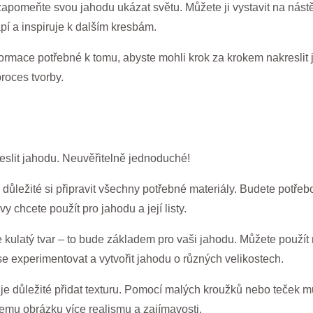
apomeňte svou jahodu ukázat světu. Můžete ji vystavit na nást
í a inspiruje k dalším kresbám.
rmace potřebné k tomu, abyste mohli krok za krokem nakreslit j
roces tvorby.
eslit jahodu. Neuvěřitelně jednoduché!
e důležité si připravit všechny potřebné materiály. Budete potřeb
vy chcete použít pro jahodu a její listy.
te kulatý tvar – to bude základem pro vaši jahodu. Můžete použít 
se experimentovat a vytvořit jahodu o různých velikostech.
 je důležité přidat texturu. Pomocí malých kroužků nebo teček 
emu obrázku více realismu a zajímavosti.