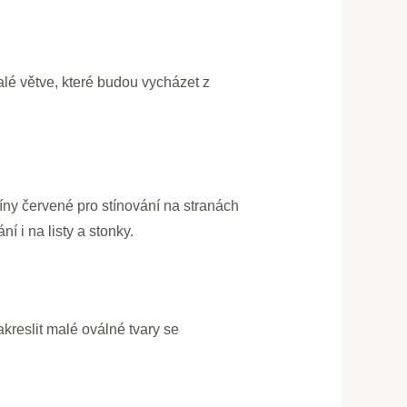
malé větve, které budou vycházet z
tíny červené pro stínování na stranách
í i na listy a stonky.
kreslit malé oválné tvary se