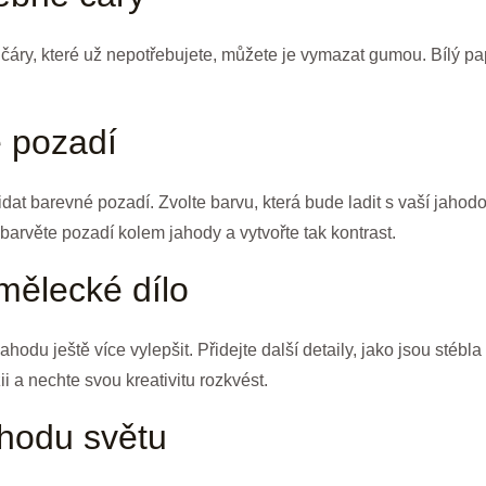
 čáry, které už nepotřebujete, můžete je vymazat gumou. Bílý pap
é pozadí
dat barevné pozadí. Zvolte barvu, která bude ladit s vaší jahod
arvěte pozadí kolem jahody a vytvořte tak kontrast.
mělecké dílo
du ještě více vylepšit. Přidejte další detaily, jako jsou stébla 
i a nechte svou kreativitu rozkvést.
ahodu světu