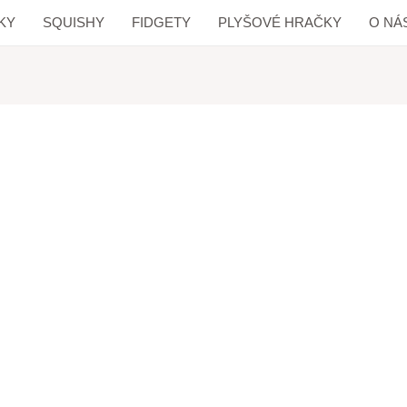
KY
SQUISHY
FIDGETY
PLYŠOVÉ HRAČKY
O NÁ