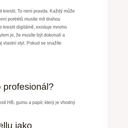
it kreslit. To není pravda. Každý může
lení portrétů musíte mít drahou
kreslit digitálně, existuje mnoho
lem je, že musíte být dokonalí a
 vlastní styl. Pokud se snažíte
o profesionál?
dostí HB, gumu a papír, který je vhodný
ellu jako