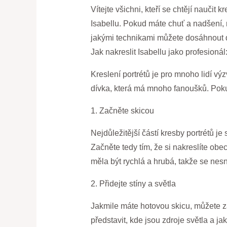
Vítejte všichni, kteří se chtějí nauči
Isabellu. Pokud máte chuť a nadšení, 
jakými technikami můžete dosáhnout do
Jak nakreslit Isabellu jako profesioná
Kreslení portrétů je pro mnoho lidí vý
dívka, která má mnoho fanoušků. Pokud
1. Začněte skicou
Nejdůležitější částí kresby portrétů je
Začněte tedy tím, že si nakreslíte obec
měla být rychlá a hrubá, takže se nesna
2. Přidejte stíny a světla
Jakmile máte hotovou skicu, můžete začí
představit, kde jsou zdroje světla a jak