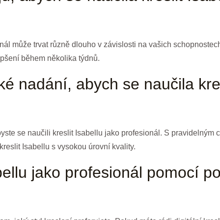
ionál může trvat různě dlouho v závislosti na vašich schopnoste
epšení během několika týdnů.
 nadání, abych se naučila kresl
te se naučili kreslit Isabellu jako profesionál. S pravidelným 
eslit Isabellu s vysokou úrovní kvality.
abellu jako profesionál pomocí p