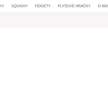
KY
SQUISHY
FIDGETY
PLYŠOVÉ HRAČKY
O NÁ