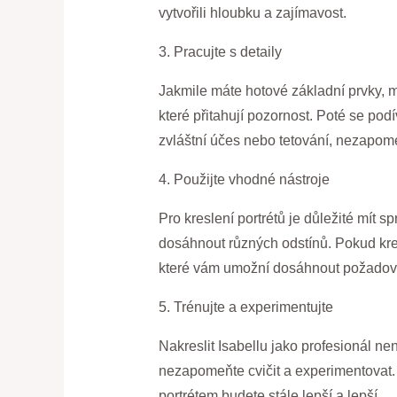
vytvořili hloubku a zajímavost.
3. Pracujte s detaily
Jakmile máte hotové základní prvky, mů
které přitahují pozornost. Poté se podí
zvláštní účes nebo tetování, nezapomeň
4. Použijte vhodné nástroje
Pro kreslení portrétů je důležité mít 
dosáhnout různých odstínů. Pokud kreslí
které vám umožní dosáhnout požadov
5. Trénujte a experimentujte
Nakreslit Isabellu jako profesionál ne
nezapomeňte cvičit a experimentovat. 
portrétem budete stále lepší a lepší.