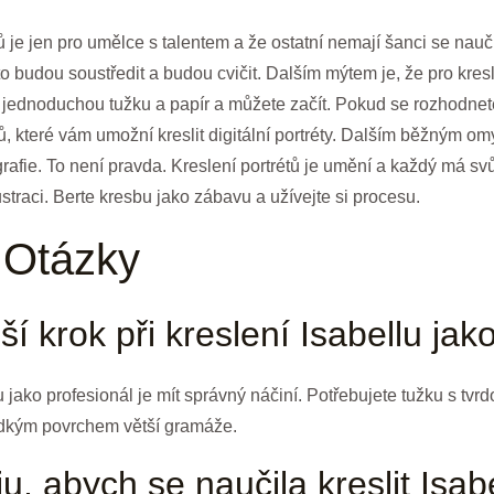
 je jen pro umělce s talentem a že ostatní nemají šanci se nauč
 to budou soustředit a budou cvičit. Dalším mýtem je, že pro kres
t jednoduchou tužku a papír a můžete začít. Pokud se rozhodnete 
 které vám umožní kreslit digitální portréty. Dalším běžným omy
afie. To není pravda. Kreslení portrétů je umění a každý má svůj
straci. Berte kresbu jako zábavu a užívejte si procesu.
 Otázky
jší krok při kreslení Isabellu jak
lu jako profesionál je mít správný náčiní. Potřebujete tužku s tvr
ladkým povrchem větší gramáže.
u, abych se naučila kreslit Isab