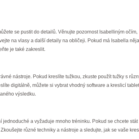
žete se pustit do detailů. Věnujte pozornost Isabelliným očím, 
vejte na vlasy a další detaily na obličeji. Pokud má Isabella něja
te je také zakreslit.
správné nástroje. Pokud kreslíte tužkou, zkuste použít tužky s rů
te digitálně, můžete si vybrat vhodný software a kreslicí tablet.
aného výsledku.
ní jednoduché a vyžaduje mnoho tréninku. Pokud se chcete stát l
Zkoušejte různé techniky a nástroje a sledujte, jak se vaše kr