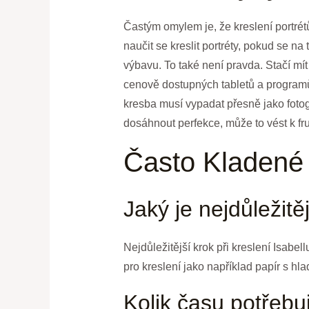
Častým omylem je, že kreslení portrétů
naučit se kreslit portréty, pokud se na
výbavu. To také není pravda. Stačí mí
cenově dostupných tabletů a programů,
kresba musí vypadat přesně jako fotogr
dosáhnout perfekce, může to vést k fru
Často Kladené
Jaký je nejdůležitě
Nejdůležitější krok při kreslení Isabel
pro kreslení jako například papír s h
Kolik času potřebuj