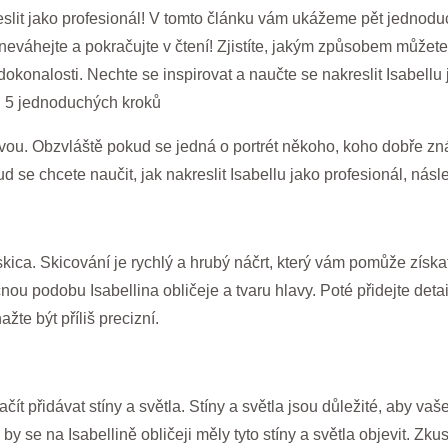
t kreslit jako profesionál! V tomto článku vám ukážeme pět jednod
neváhejte a pokračujte v čtení! Zjistíte, jakým způsobem můžete 
konalosti. Nechte se inspirovat a naučte se nakreslit Isabellu 
l: 5 jednoduchých kroků
zvou. Obzvláště pokud se jedná o portrét někoho, koho dobře zná
 se chcete naučit, jak nakreslit Isabellu jako profesionál, násl
 skica. Skicování je rychlý a hrubý náčrt, který vám pomůže získa
nou podobu Isabellina obličeje a tvaru hlavy. Poté přidejte detai
žte být příliš precizní.
t přidávat stíny a světla. Stíny a světla jsou důležité, aby vaše
 by se na Isabellině obličeji měly tyto stíny a světla objevit. Zku