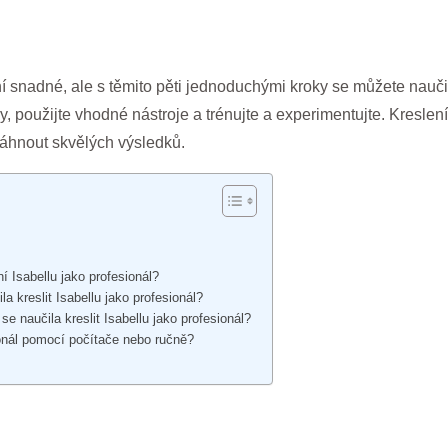
ní snadné, ale s těmito pěti jednoduchými kroky se můžete naučit
aily, použijte vhodné nástroje a trénujte a experimentujte. Kresle
osáhnout skvělých výsledků.
ní Isabellu jako profesionál?
a kreslit Isabellu jako profesionál?
 naučila kreslit Isabellu jako profesionál?
sionál pomocí počítače nebo ručně?