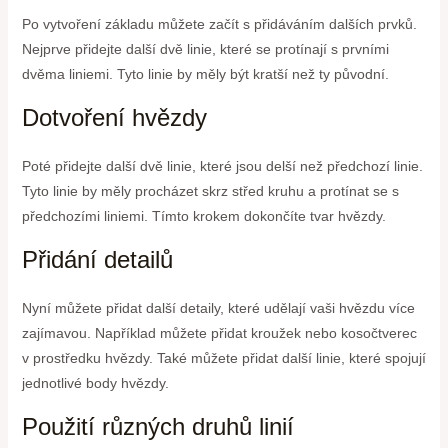
Po vytvoření základu můžete začít s přidáváním dalších prvků.
Nejprve přidejte další dvě linie, které se protínají s prvními
dvěma liniemi. Tyto linie by měly být kratší než ty původní.
Dotvoření hvězdy
Poté přidejte další dvě linie, které jsou delší než předchozí linie.
Tyto linie by měly procházet skrz střed kruhu a protínat se s
předchozími liniemi. Tímto krokem dokončíte tvar hvězdy.
Přidání detailů
Nyní můžete přidat další detaily, které udělají vaši hvězdu více
zajímavou. Například můžete přidat kroužek nebo kosočtverec
v prostředku hvězdy. Také můžete přidat další linie, které spojují
jednotlivé body hvězdy.
Použití různých druhů linií