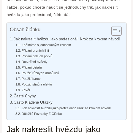
Takže, pokud chcete naučit se jednoduchý trik, jak nakreslit
hvězdu jako profesionál, čtěte dál!
Obsah článku
Jak nakreslit hvězdu jako profesionál: Krok za krokem návod!
Začínáme s jednoduchým kruhem
Přidání prvních linií
Přidání dalších prvků
Dotvoření hvězdy
Přidání detailů
Použití různých druhů linií
Použití barev
Použití stínů a efektů
Závěr
Časté Chyby
Často Kladené Otázky
Jak nakreslit hvězdu jako profesionál: Krok za krokem návod!
Důležité Poznatky Z Článku
Jak nakreslit hvězdu jako