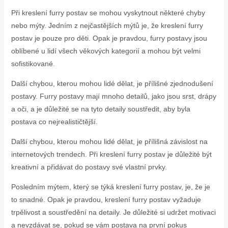
Při kreslení furry postav se mohou vyskytnout některé chyby
nebo mýty. Jedním z nejčastějších mýtů je, že kreslení furry
postav je pouze pro děti. Opak je pravdou, furry postavy jsou
oblíbené u lidí všech věkových kategorií a mohou být velmi
sofistikované.
Další chybou, kterou mohou lidé dělat, je přílišné zjednodušení
postavy. Furry postavy mají mnoho detailů, jako jsou srst, drápy
a oči, a je důležité se na tyto detaily soustředit, aby byla
postava co nejrealističtější.
Další chybou, kterou mohou lidé dělat, je přílišná závislost na
internetových trendech. Při kreslení furry postav je důležité být
kreativní a přidávat do postavy své vlastní prvky.
Posledním mýtem, který se týká kreslení furry postav, je, že je
to snadné. Opak je pravdou, kreslení furry postav vyžaduje
trpělivost a soustředění na detaily. Je důležité si udržet motivaci
a nevzdávat se, pokud se vám postava na první pokus