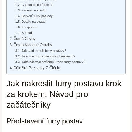
Co budete potřebovat
Začínáme kreslit
Barvení furry postavy
Detaily na pozadí
Kompozice
Shrnutí
Časté Chyby
Často Kladené Otázky
Jak začít kreslit furry postavy?
Je nutné mít zkušenosti s kreslením?
Jaké nástroje potřebuji kreslit furry postavy?
Důležité Poznatky Z Článku
Jak nakreslit furry postavu krok
za krokem: Návod pro
začátečníky
Představení furry postav