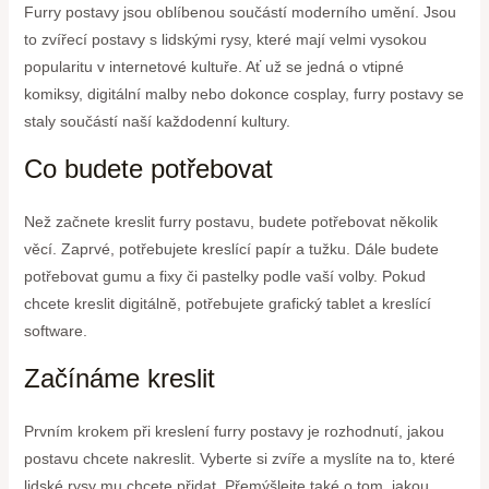
Furry postavy jsou oblíbenou součástí moderního umění. Jsou
to zvířecí postavy s lidskými rysy, které mají velmi vysokou
popularitu v internetové kultuře. Ať už se jedná o vtipné
komiksy, digitální malby nebo dokonce cosplay, furry postavy se
staly součástí naší každodenní kultury.
Co budete potřebovat
Než začnete kreslit furry postavu, budete potřebovat několik
věcí. Zaprvé, potřebujete kreslící papír a tužku. Dále budete
potřebovat gumu a fixy či pastelky podle vaší volby. Pokud
chcete kreslit digitálně, potřebujete grafický tablet a kreslící
software.
Začínáme kreslit
Prvním krokem při kreslení furry postavy je rozhodnutí, jakou
postavu chcete nakreslit. Vyberte si zvíře a myslíte na to, které
lidské rysy mu chcete přidat. Přemýšlejte také o tom, jakou