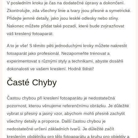
V posledním kroku je čas na dodatečné úpravy a dokončení.
Zkontrolujte, zda všechny linie a tvary jsou přesné a symetrické.
Přidejte jemné detaily, jako jsou lesklé odlesky nebo stíny.
Nakonec můžete přidat také pozadí, které bude zvýrazňovat
váš kreslený fotoaparát.
A to je vše! S těmito pěti jednoduchými kroky můžete nakreslit
fotoaparát jako profesionál. Nezapomeňte trénovat a
experimentovat s různými styly a technikami, abyste dosáhli
dokonalosti ve vašem kreslení. Hodně štěstí!
Časté Chyby
Častou chybou při kreslení fotoaparátu je nedostatečná
pozornost, kterou věnujeme referenčnímu obrázku. Je důležité
vybrat si přesný a jasný vzor, abychom mohli přesně zachytit
všechny detaily a proporce. Další častou chybou je
nedostatečné určení základních tvarů. Je důležité začít
kreslením obdélníku pro tělo fotoaparátu a kruhu pro objektiv a