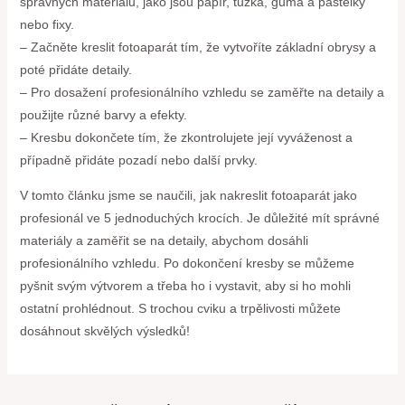
správných materiálů, jako jsou papír, tužka, guma a pastelky
nebo fixy.
– Začněte kreslit fotoaparát tím, že vytvoříte základní obrysy a
poté přidáte detaily.
– Pro dosažení profesionálního vzhledu se zaměřte na detaily a
použijte různé barvy a efekty.
– Kresbu dokončete tím, že zkontrolujete její vyváženost a
případně přidáte pozadí nebo další prvky.
V tomto článku jsme se naučili, jak nakreslit fotoaparát jako
profesionál ve 5 jednoduchých krocích. Je důležité mít správné
materiály a zaměřit se na detaily, abychom dosáhli
profesionálního vzhledu. Po dokončení kresby se můžeme
pyšnit svým výtvorem a třeba ho i vystavit, aby si ho mohli
ostatní prohlédnout. S trochou cviku a trpělivosti můžete
dosáhnout skvělých výsledků!