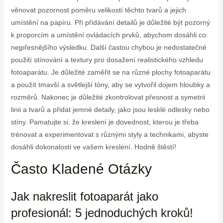
věnovat pozornost poměru velikostí těchto tvarů a jejich
umístění na papíru. Při přidávání detailů je důležité být pozorný
k proporcím a umístění ovládacích prvků, abychom dosáhli co
nejpřesnějšího výsledku. Další častou chybou je nedostatečné
použití stínování a textury pro dosažení realistického vzhledu
fotoaparátu. Je důležité zaměřit se na různé plochy fotoaparátu
a použít tmavší a světlejší tóny, aby se vytvořil dojem hloubky a
rozměrů. Nakonec je důležité zkontrolovat přesnost a symetrii
linii a tvarů a přidat jemné detaily, jako jsou lesklé odlesky nebo
stíny. Pamatujte si, že kreslení je dovednost, kterou je třeba
trénovat a experimentovat s různými styly a technikami, abyste
dosáhli dokonalosti ve vašem kreslení. Hodně štěstí!
Často Kladené Otázky
Jak nakreslit fotoaparát jako
profesionál: 5 jednoduchých kroků!