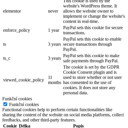
This cookie is used by the
website's WordPress theme. It
elementor
never
allows the website owner to
implement or change the website's
content in real-time.
PayPal sets this cookie for secure
enforce_policy
1 year
transactions.
PayPal sets this cookie to enable
ts
3 years
secure transactions through
PayPal.
PayPal sets this cookie to make
ts_c
3 years
safe payments through PayPal.
The cookie is set by the GDPR
Cookie Consent plugin and is
11
used to store whether or not user
viewed_cookie_policy
months
has consented to the use of
cookies. It does not store any
personal data.
Funkční cookies
Funkční cookies
Functional cookies help to perform certain functionalities like
sharing the content of the website on social media platforms, collect
feedbacks, and other third-party features.
Cookie
Délka
Popis