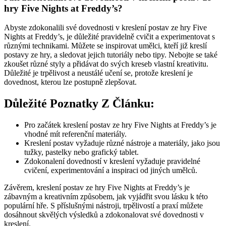
hry Five Nights at Freddy’s?
Abyste zdokonalili své dovednosti v kreslení postav ze hry Five
Nights at Freddy’s, je důležité pravidelně cvičit a experimentovat s
různými technikami. Můžete se inspirovat umělci, kteří již kreslí
postavy ze hry, a sledovat jejich tutoriály nebo tipy. Nebojte se také
zkoušet různé styly a přidávat do svých kreseb vlastní kreativitu.
Důležité je trpělivost a neustálé učení se, protože kreslení je
dovednost, kterou lze postupně zlepšovat.
Důležité Poznatky Z Článku:
Pro začátek kreslení postav ze hry Five Nights at Freddy’s je
vhodné mít referenční materiály.
Kreslení postav vyžaduje různé nástroje a materiály, jako jsou
tužky, pastelky nebo grafický tablet.
Zdokonalení dovedností v kreslení vyžaduje pravidelné
cvičení, experimentování a inspiraci od jiných umělců.
Závěrem, kreslení postav ze hry Five Nights at Freddy’s je
zábavným a kreativním způsobem, jak vyjádřit svou lásku k této
populární hře. S příslušnými nástroji, trpělivostí a praxí můžete
dosáhnout skvělých výsledků a zdokonalovat své dovednosti v
kreslení.