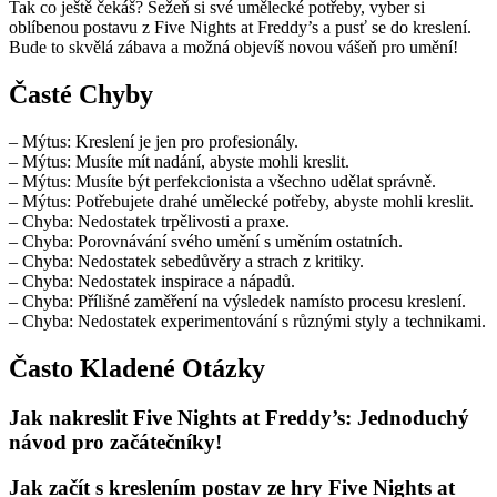
Tak co ještě čekáš? Sežeň si své umělecké potřeby, vyber si
oblíbenou postavu z Five Nights at Freddy’s a pusť se do kreslení.
Bude to skvělá zábava a možná objevíš novou vášeň pro umění!
Časté Chyby
– Mýtus: Kreslení je jen pro profesionály.
– Mýtus: Musíte mít nadání, abyste mohli kreslit.
– Mýtus: Musíte být perfekcionista a všechno udělat správně.
– Mýtus: Potřebujete drahé umělecké potřeby, abyste mohli kreslit.
– Chyba: Nedostatek trpělivosti a praxe.
– Chyba: Porovnávání svého umění s uměním ostatních.
– Chyba: Nedostatek sebedůvěry a strach z kritiky.
– Chyba: Nedostatek inspirace a nápadů.
– Chyba: Přílišné zaměření na výsledek namísto procesu kreslení.
– Chyba: Nedostatek experimentování s různými styly a technikami.
Často Kladené Otázky
Jak nakreslit Five Nights at Freddy’s: Jednoduchý
návod pro začátečníky!
Jak začít s kreslením postav ze hry Five Nights at