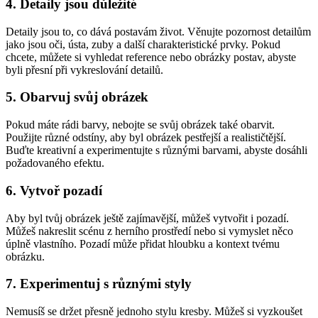
4. Detaily jsou důležité
Detaily jsou to, co dává postavám život. Věnujte pozornost detailům
jako jsou oči, ústa, zuby a další charakteristické prvky. Pokud
chcete, můžete si vyhledat reference nebo obrázky postav, abyste
byli přesní při vykreslování detailů.
5. Obarvuj svůj obrázek
Pokud máte rádi barvy, nebojte se svůj obrázek také obarvit.
Použijte různé odstíny, aby byl obrázek pestřejší a realističtější.
Buďte kreativní a experimentujte s různými barvami, abyste dosáhli
požadovaného efektu.
6. Vytvoř pozadí
Aby byl tvůj obrázek ještě zajímavější, můžeš vytvořit i pozadí.
Můžeš nakreslit scénu z herního prostředí nebo si vymyslet něco
úplně vlastního. Pozadí může přidat hloubku a kontext tvému
obrázku.
7. Experimentuj s různými styly
Nemusíš se držet přesně jednoho stylu kresby. Můžeš si vyzkoušet