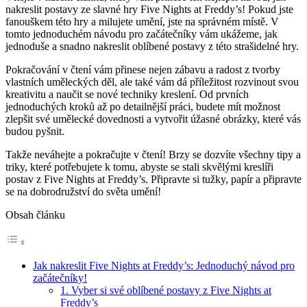
nakreslit postavy ze slavné hry Five Nights at Freddy’s! Pokud jste
fanouškem této hry a milujete umění, jste na správném místě. V
tomto jednoduchém návodu pro začátečníky vám ukážeme, jak
jednoduše a snadno nakreslit oblíbené postavy z této strašidelné hry.
Pokračování v čtení vám přinese nejen zábavu a radost z tvorby
vlastních uměleckých děl, ale také vám dá příležitost rozvinout svou
kreativitu a naučit se nové techniky kreslení. Od prvních
jednoduchých kroků až po detailnější práci, budete mít možnost
zlepšit své umělecké dovednosti a vytvořit úžasné obrázky, které vás
budou pyšnit.
Takže neváhejte a pokračujte v čtení! Brzy se dozvíte všechny tipy a
triky, které potřebujete k tomu, abyste se stali skvělými kreslíři
postav z Five Nights at Freddy’s. Připravte si tužky, papír a připravte
se na dobrodružství do světa umění!
Obsah článku
Jak nakreslit Five Nights at Freddy’s: Jednoduchý návod pro
začátečníky!
1. Vyber si své oblíbené postavy z Five Nights at
Freddy’s