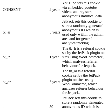
YouTube sets this cookie
via embedded youtube-
CONSENT
2 years
videos and registers
anonymous statistical data.
JetPack sets this cookie to
store a randomly-generated
anonymous ID which is
tk_ai
5 years
used only within the admin
area and for general
analytics tracking.
The tk_lr is a referral cookie
set by the JetPack plugin on
tk_lr
1 year
sites using WooCommerce,
which analyzes referrer
behaviour for Jetpack.
The tk_or is a referral
cookie set by the JetPack
plugin on sites using
tk_or
5 years
WooCommerce, which
analyzes referrer behaviour
for Jetpack.
JetPack sets this cookie to
store a randomly-generated
30
anonymous ID which is