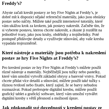
Freddy’s?
Abyste začali kreslit postavy ze hry Five Nights at Freddy’s, je
dobré mít k dispozici nějaké referenční materiály, jako jsou obrázky
postav nebo náčrty. Můžete také použít internetové tutoriály, které
vám ukážou krok za krokem, jak postavy nakreslit. Začněte tím, že
si vyberete postavu, kterou chcete nakreslit, a zkuste ji rozdělit na
jednotlivé tvary, jako jsou kruhy, obdélníky a trojúhelníky. Poté
postupně přidávejte detaily a využívejte stínování, aby vaše kresba
vypadala trojrozměrně.
Které nástroje a materiály jsou potřeba k nakreslení
postav ze hry Five Nights at Freddy’s?
Pro kreslení postav ze hry Five Nights at Freddy’s můžete použít
různé nástroje a materiály. Nejběžnější jsou tužky nebo pastelky,
které vám umožní vytvořit základní obrysy a barevné vrstvy. Pokud
chcete přidat více detailů a stínování, můžete použít také tužky s
různou tvrdostí nebo fixativ, který zajistí, že se barvy nebudou
rozmazávat. Pokud preferujete digitální kresbu, můžete použít
grafický tablet a grafický software, který vám umožní vytvářet
digitální kresby s větší přesností a možností úprav.
Jak zdokonalit své dovednosti v kreslení postav ze