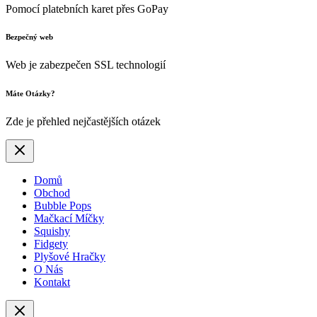
Pomocí platebních karet přes GoPay
Bezpečný web
Web je zabezpečen SSL technologií
Máte Otázky?
Zde je přehled nejčastějších otázek
Domů
Obchod
Bubble Pops
Mačkací Míčky
Squishy
Fidgety
Plyšové Hračky
O Nás
Kontakt