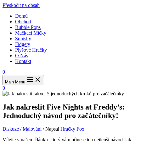
Přeskočit na obsah
Domů
Obchod
Bubble Pops
Mačkací Míčky
Squishy
Fidgety
Plyšové Hračky
O Nás
Kontakt
0
Main Menu
0
Jak nakreslit Five Nights at Freddy’s:
Jednoduchý návod pro začátečníky!
Diskuze
/
Malování
/ Napsal
Hračky Fox
Vítejte v našem článku, který vám přinese ten nejlepší návod, jak