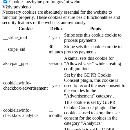
Cookies nezbytné pro fungování webu
Vždy povoleno
Necessary cookies are absolutely essential for the website to
function properly. These cookies ensure basic functionalities and
security features of the website, anonymously.
Cookie
Délka
Popis
Stripe sets this cookie cookie to
__stripe_mid
1 year
process payments.
30
Stripe sets this cookie cookie to
__stripe_sid
minutes
process payments.
Akamai sets this cookie for
akavpau_ppsd
session
"Allowed User" while creating
configurations.
Set by the GDPR Cookie
Consent plugin, this cookie is
cookielawinfo-
1 year
used to record the user consent for
checkbox-advertisement
the cookies in the
"Advertisement" category .
This cookie is set by GDPR
Cookie Consent plugin. The
cookielawinfo-
11
cookie is used to store the user
checkbox-analytics
months
consent for the cookies in the
category "Analytics".
The cookie is set by GDPR