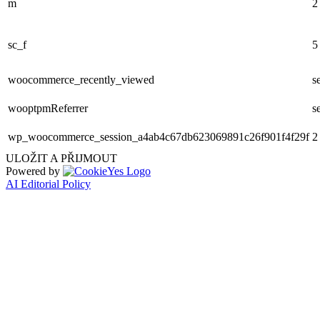
m
2
sc_f
5
woocommerce_recently_viewed
s
wooptpmReferrer
s
wp_woocommerce_session_a4ab4c67db623069891c26f901f4f29f
2
ULOŽIT A PŘIJMOUT
Powered by
AI Editorial Policy