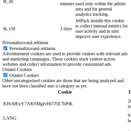
tk_qs
minutes
used only within the admin
area and for general
analytics tracking.
JetPack installs this cookie
to collect internal metrics for
tk_r3d
3 days
user activity and in turn
improve user experience.
Personalizovaná reklama
Personalizovaná reklama
Advertisement cookies are used to provide visitors with relevant ads
and marketing campaigns. These cookies track visitors across
websites and collect information to provide customized ads.
Ostatní Cookies
Ostatní Cookies
Other uncategorized cookies are those that are being analyzed and
have not been classified into a category as yet.
Cookie
D
2
KHcl0EuY7AKSMgfvHl7J5E7hPtK
y
9
LANG
h