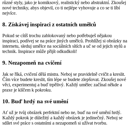
různé styly, jako je komiksový, realistický nebo abstraktní. Zkoušej
nové techniky, abys objevil, co ti nejlépe vyhovuje a co se ti líbí
nejvíce.
8. Získávej inspiraci z ostatních umělců
Pokud se cítíš trochu zablokovaný nebo potřebuješ nějakou
inspiraci, podívej se na práce jiných umělců. Prohlížej si obrázky na
internetu, sleduj umělce na sociálních sítích a uč se od jejich stylů a
technik. Inspirace může přijít odkudkoli!
9. Nezapomeň na cvičení
Jak se říká, cvičení dělá mistra. Neboj se pravidelně cvičit a kreslit.
Čím více budete kreslit, tím lépe se budete zlepšovat. Zkoušej nové
věci, experimentuj a buď trpělivý. Každý umělec začínal někde a
praxe je klíčem k pokroku.
10. Buď hrdý na své umění
Ať už je tvůj obrázek perfektní nebo ne, buď na své umění hrdý.
Každý pokrok je důležitý a každý obrázek je jedinečný. Neboj se
sdílet své práce s ostatními a nezapomeň si užívat tvorbu.