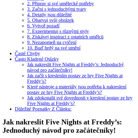
2. Připrav si své umělecké potřeby
3. Začni s jednoduchými tvary
4. Detaily jsou důležité
5. Obarvuj svůj obrázek
6. Vytvoř pozadí
7. Experimentuj s různými styly
8. Získávej inspiraci z ostatních umělců
9. Nezapomeň na cvičení
10. Buď hrdý na své umění
Časté Chyby
Často Kladené Otázky
Jak nakreslit Five Nights at Freddy’s: Jednoduchý
návod pro začátečníky!
Jak začít s kreslením postav ze hry Five Nights at
Freddy’s?
Které nástroje a materiály jsou potřeba k nakreslení
postav ze hry Five Nights at Freddy’s?
Jak zdokonalit své dovednosti v kreslení postav ze hry
Five Nights at Freddy’s?
Důležité Poznatky Z Článku:
Jak nakreslit Five Nights at Freddy’s:
Jednoduchý návod pro začátečníky!