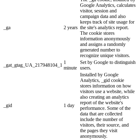
Google Analytics, calculates
visitor, session and
campaign data and also
keeps track of site usage for
_ga
2 years
the site's analytics report.
The cookie stores
information anonymously
and assigns a randomly
generated number to
recognize unique visitors.
1
Set by Google to distinguish
_gat_gtag_UA_217948104_1
minute
users.
Installed by Google
Analytics, _gid cookie
stores information on how
visitors use a website, while
also creating an analytics
report of the website's
_gid
1 day
performance. Some of the
data that are collected
include the number of
visitors, their source, and
the pages they visit
anonymously.