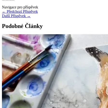
Navigace pro příspěvek
←
Předchozí Příspěvek
Další Příspěvek
→
Podobné Články