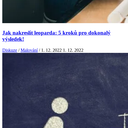
Jak nakreslit leoparda: 5 kroků pro dokonalý
výsledek!
Diskuze
/
Malování
/
1. 12. 2022
1. 12. 2022