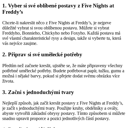
1. Vyber si své oblíbené postavy z Five Nights at
Freddy’s
Chcete-li nakreslit něco z Five Nights at Freddy’s, je nejprve
důležité vybrat si svou oblíbenou postavu. Můžete si vybrat
Freddyho, Bonnieho, Chickyho nebo Foxyho. Každá postava má
své vlastní charakteristické rysy a design, takže si vyberte tu, která
vás nejvíce zaujme.
2. Připrav si své umělecké potřeby
Předtím než začnete kreslit, ujistěte se, že máte připraveny všechny
potřebné umělecké potřeby. Budete potřebovat papír, tužku, gumu a
možná i nějaké barvy, pokud si přejete dodat svému obrázku více
života.
3. Začni s jednoduchými tvary
Nejlepší způsob, jak začít kreslit postavy z Five Nights at Freddy’s,
je začít s jednoduchými tvary. Použijte kruhy, obdélníky a ovály,
abyste vytvořili základní obrysy postavy. Tímto způsobem si můžete
snadno upravit proporce a pozici jednotlivých částí postavy.