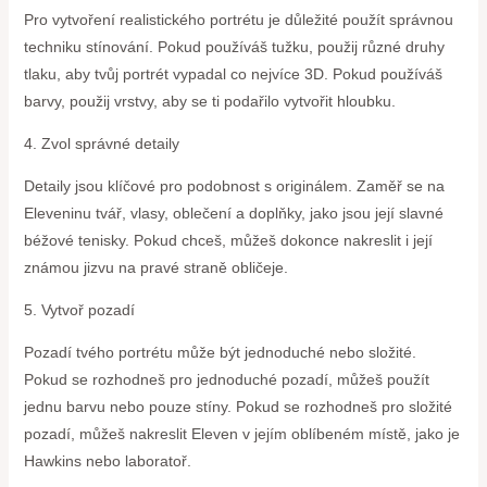
Pro vytvoření realistického portrétu je důležité použít správnou
techniku stínování. Pokud používáš tužku, použij různé druhy
tlaku, aby tvůj portrét vypadal co nejvíce 3D. Pokud používáš
barvy, použij vrstvy, aby se ti podařilo vytvořit hloubku.
4. Zvol správné detaily
Detaily jsou klíčové pro podobnost s originálem. Zaměř se na
Eleveninu tvář, vlasy, oblečení a doplňky, jako jsou její slavné
béžové tenisky. Pokud chceš, můžeš dokonce nakreslit i její
známou jizvu na pravé straně obličeje.
5. Vytvoř pozadí
Pozadí tvého portrétu může být jednoduché nebo složité.
Pokud se rozhodneš pro jednoduché pozadí, můžeš použít
jednu barvu nebo pouze stíny. Pokud se rozhodneš pro složité
pozadí, můžeš nakreslit Eleven v jejím oblíbeném místě, jako je
Hawkins nebo laboratoř.