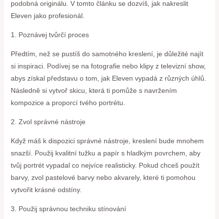
podobná originálu. V tomto článku se dozvíš, jak nakreslit
Eleven jako profesionál.
1. Poznávej tvůrčí proces
Předtím, než se pustíš do samotného kreslení, je důležité najít
si inspiraci. Podívej se na fotografie nebo klipy z televizní show,
abys získal představu o tom, jak Eleven vypadá z různých úhlů.
Následně si vytvoř skicu, která ti pomůže s navržením
kompozice a proporcí tvého portrétu.
2. Zvol správné nástroje
Když máš k dispozici správné nástroje, kreslení bude mnohem
snazší. Použij kvalitní tužku a papír s hladkým povrchem, aby
tvůj portrét vypadal co nejvíce realisticky. Pokud chceš použít
barvy, zvol pastelové barvy nebo akvarely, které ti pomohou
vytvořit krásné odstíny.
3. Použij správnou techniku stínování