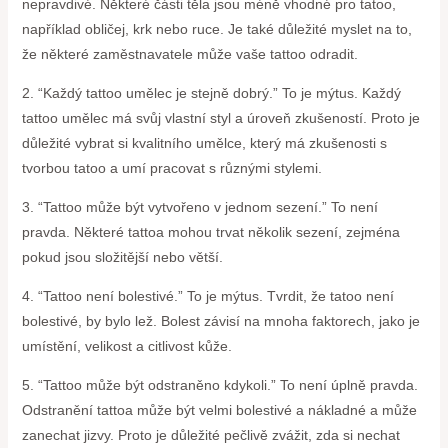
nepravdivé. Některé části těla jsou méně vhodné pro tatoo,
například obličej, krk nebo ruce. Je také důležité myslet na to,
že některé zaměstnavatele může vaše tattoo odradit.
2. “Každý tattoo umělec je stejně dobrý.” To je mýtus. Každý
tattoo umělec má svůj vlastní styl a úroveň zkušeností. Proto je
důležité vybrat si kvalitního umělce, který má zkušenosti s
tvorbou tatoo a umí pracovat s různými stylemi.
3. “Tattoo může být vytvořeno v jednom sezení.” To není
pravda. Některé tattoa mohou trvat několik sezení, zejména
pokud jsou složitější nebo větší.
4. “Tattoo není bolestivé.” To je mýtus. Tvrdit, že tatoo není
bolestivé, by bylo lež. Bolest závisí na mnoha faktorech, jako je
umístění, velikost a citlivost kůže.
5. “Tattoo může být odstraněno kdykoli.” To není úplně pravda.
Odstranění tattoa může být velmi bolestivé a nákladné a může
zanechat jizvy. Proto je důležité pečlivě zvážit, zda si nechat