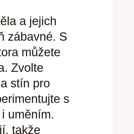
ěla a jejich
eň zábavné. S
átora můžete
a. Zvolte
a stín pro
erimentujte s
í i uměním.
í, takže