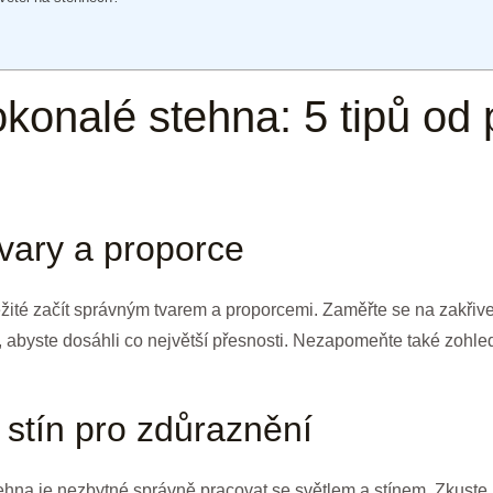
okonalé stehna: 5 tipů od 
tvary a proporce
žité začít správným tvarem a proporcemi. Zaměřte se na zakřivení
abyste dosáhli co největší přesnosti. Nezapomeňte také zohle
a stín pro zdůraznění
ehna je nezbytné správně pracovat se světlem a stínem. Zkuste i