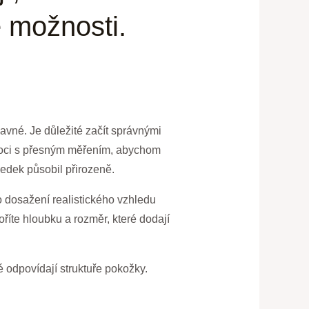
é možnosti.
avné. Je důležité začít správnými
omoci s přesným měřením, abychom
ledek působil přirozeně.
ro dosažení realistického vzhledu
oříte hloubku a rozměr, které dodají
ré odpovídají struktuře pokožky.