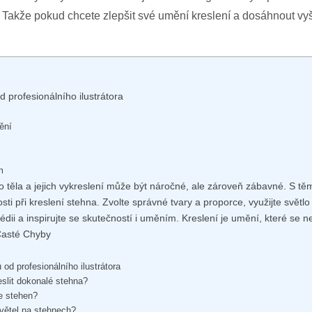
li. Takže pokud chcete zlepšit své umění kreslení a dosáhnout vy
d profesionálního ilustrátora
nění
m
o těla a jejich vykreslení může být náročné, ale zároveň zábavné. S těmi
ti při kreslení stehna. Zvolte správné tvary a proporce, využijte svět
dii a inspirujte se skutečností i uměním. Kreslení je umění, které se ne
 Časté Chyby
 od profesionálního ilustrátora
reslit dokonalé stehna?
ce stehen?
větel na stehnech?