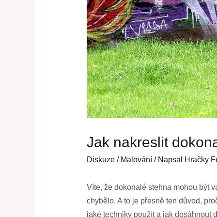
Jak nakreslit dokona
Diskuze
/
Malování
/ Napsal
Hračky F
Víte, že dokonalé stehna mohou být va
chybělo. A to je přesně ten důvod, pro
jaké techniky použít a jak dosáhnout