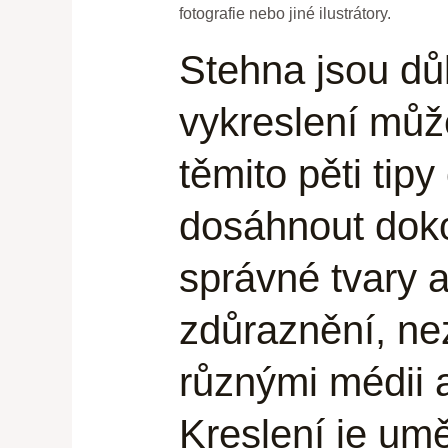
fotografie nebo jiné ilustrátory.
Stehna jsou důl
vykreslení můž
těmito pěti tip
dosáhnout dokon
správné tvary a
zdůraznění, ne
různými médii a
Kreslení je umě