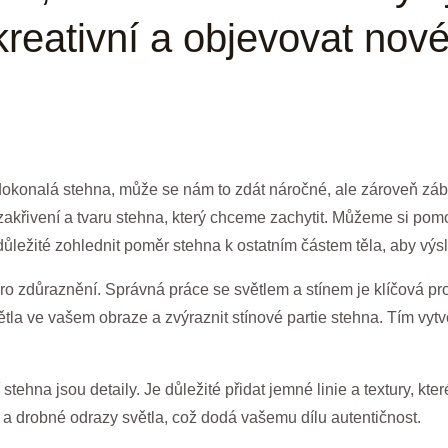
kreativní a objevovat nov
dokonalá stehna, může se nám to zdát náročné, ale zároveň záb
 zakřivení a tvaru stehna, který chceme zachytit. Můžeme si p
 důležité zohlednit poměr stehna k ostatním částem těla, aby výs
 pro zdůraznění. Správná práce se světlem a stínem je klíčová p
větla ve vašem obraze a zvýraznit stínové partie stehna. Tím vytv
stehna jsou detaily. Je důležité přidat jemné linie a textury, kte
 a drobné odrazy světla, což dodá vašemu dílu autentičnost.