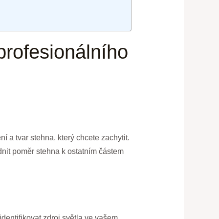
profesionálního
 a tvar stehna, který chcete zachytit.
dnit poměr stehna k ostatním částem
dentifikovat zdroj světla ve vašem