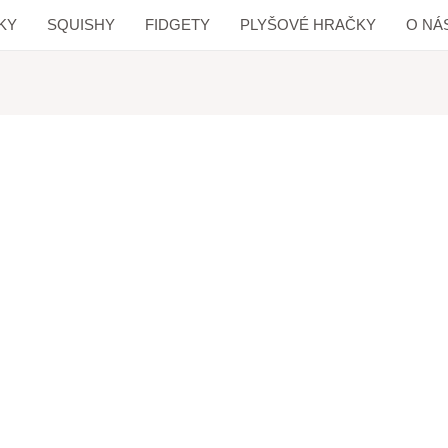
KY
SQUISHY
FIDGETY
PLYŠOVÉ HRAČKY
O NÁ