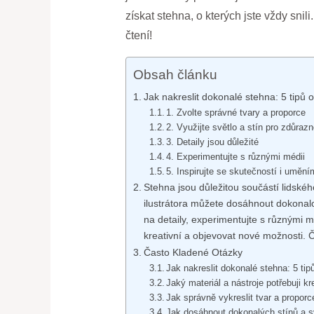
získat stehna, o kterých jste vždy sni
čtení!
Obsah článku
Jak nakreslit dokonalé stehna: 5 tipů o
1. Zvolte správné tvary a proporce
2. Využijte světlo a stín pro zdůraz
3. Detaily jsou důležité
4. Experimentujte s různými médii
5. Inspirujte se skutečností i umění
Stehna jsou důležitou součástí lidskéh
ilustrátora můžete dosáhnout dokonalos
na detaily, experimentujte s různými mé
kreativní a objevovat nové možnosti.
Často Kladené Otázky
Jak nakreslit dokonalé stehna: 5 tipů
Jaký materiál a nástroje potřebuji k
Jak správně vykreslit tvar a propor
Jak dosáhnout dokonalých stínů a s