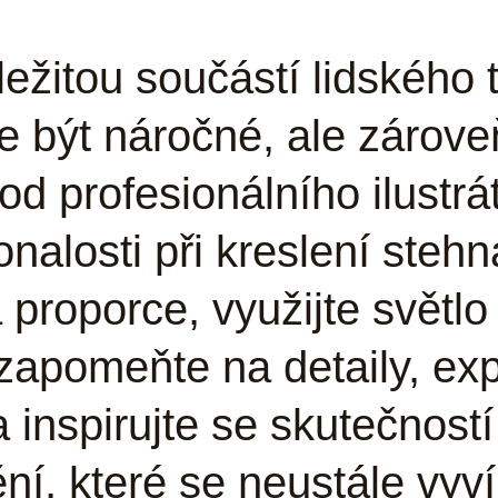
ežitou součástí lidského t
e být náročné, ale zárov
y od profesionálního ilustr
alosti při kreslení stehn
 proporce, využijte světlo 
zapomeňte na detaily, exp
 inspirujte se skutečnost
ní, které se neustále vyvíj