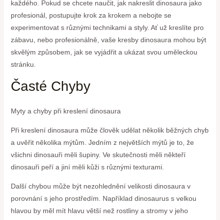
každého. Pokud se chcete naučit, jak nakreslit dinosaura jako
profesionál, postupujte krok za krokem a nebojte se
experimentovat s různými technikami a styly. Ať už kreslíte pro
zábavu, nebo profesionálně, vaše kresby dinosaura mohou být
skvělým způsobem, jak se vyjádřit a ukázat svou uměleckou
stránku.
Časté Chyby
Myty a chyby při kreslení dinosaura
Při kreslení dinosaura může člověk udělat několik běžných chyb
a uvěřit několika mýtům. Jedním z největších mýtů je to, že
všichni dinosauři měli šupiny. Ve skutečnosti měli někteří
dinosauři peří a jiní měli kůži s různými texturami.
Další chybou může být nezohlednění velikosti dinosaura v
porovnání s jeho prostředím. Například dinosaurus s velkou
hlavou by měl mít hlavu větší než rostliny a stromy v jeho