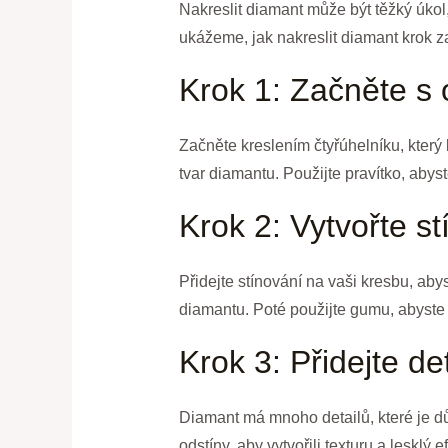
Nakreslit diamant může být těžký úko
ukážeme, jak nakreslit diamant krok z
Krok 1: Začněte s
Začněte kreslením čtyřúhelníku, který 
tvar diamantu. Použijte pravítko, abyst
Krok 2: Vytvořte st
Přidejte stínování na vaši kresbu, aby
diamantu. Poté použijte gumu, abyste ods
Krok 3: Přidejte det
Diamant má mnoho detailů, které je důle
odstíny, aby vytvořili texturu a lesklý ef