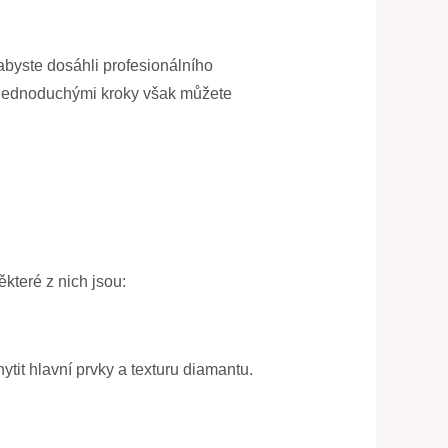
abyste dosáhli profesionálního
to jednoduchými kroky však můžete
které z nich jsou:
ytit hlavní prvky a texturu diamantu.