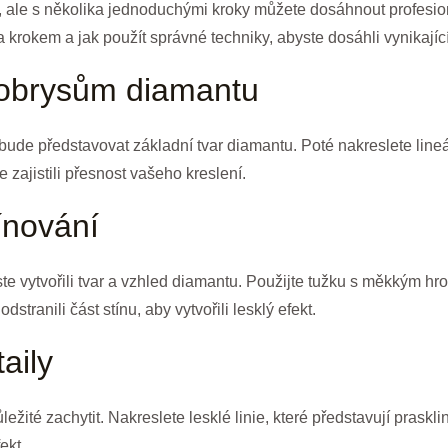
l, ale s několika jednoduchými kroky můžete dosáhnout profesi
a krokem a jak použít správné techniky, abyste dosáhli vynikajíc
 obrysům diamantu
bude představovat základní tvar diamantu. Poté nakreslete lineá
e zajistili přesnost vašeho kreslení.
ínování
ste vytvořili tvar a vzhled diamantu. Použijte tužku s měkkým hro
tranili část stínu, aby vytvořili lesklý efekt.
aily
žité zachytit. Nakreslete lesklé linie, které představují praskli
ekt.