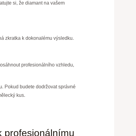
atujte si, že diamant na vašem
dná zkratka k dokonalému výsledku.
e dosáhnout profesionálního vzhledu,
vitu. Pokud budete dodržovat správné
mělecký kus.
k profesionálnímu