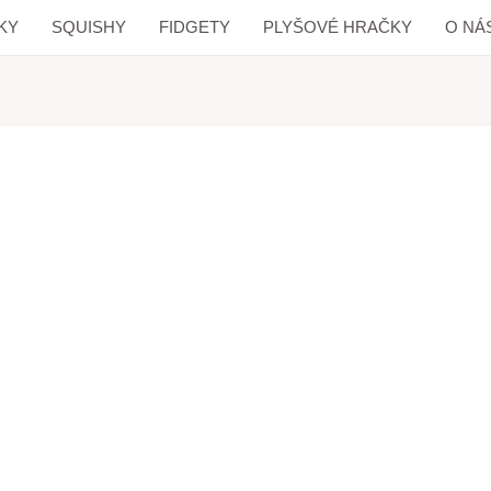
KY
SQUISHY
FIDGETY
PLYŠOVÉ HRAČKY
O NÁ