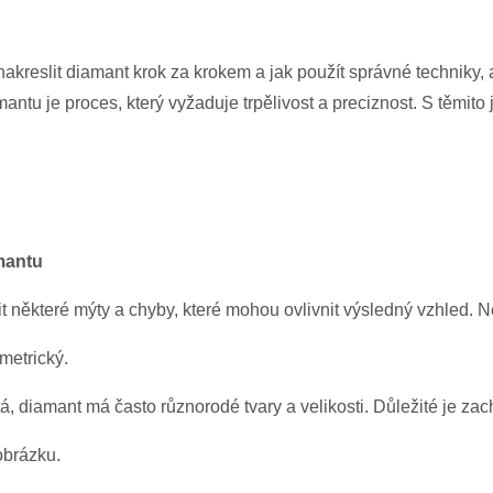
nakreslit diamant krok za krokem a jak použít správné techniky, 
mantu je proces, který vyžaduje trpělivost a preciznost. S těmi
amantu
 některé mýty a chyby, které mohou ovlivnit výsledný vzhled. Ně
metrický.
tá, diamant má často různorodé tvary a velikosti. Důležité je zach
obrázku.