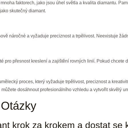
mnoha faktorech, jako jsou úhel světla a kvalita diamantu. Pam
jako skutečný diamant.
ově náročné a vyžaduje preciznost a trpělivost. Neexistuje žá
ité pro přesnost kreslení a zajištění rovných linií. Pokud chcet
umělecký proces, který vyžaduje trpělivost, preciznost a kreati
, můžete dosáhnout profesionálního vzhledu a vytvořit skvělý u
 Otázky
ant krok za krokem a dostat se 