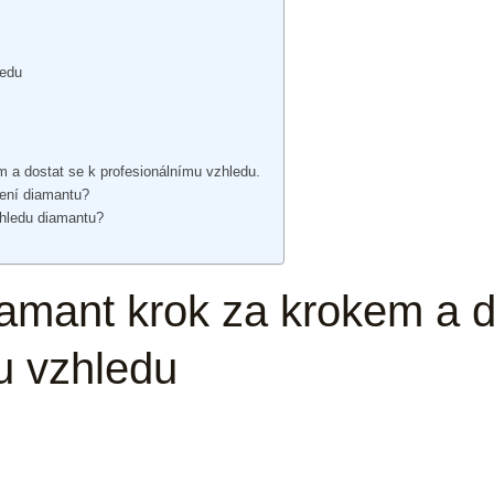
ledu
m a dostat se k profesionálnímu vzhledu.
lení diamantu?
zhledu diamantu?
iamant krok za krokem a d
u vzhledu