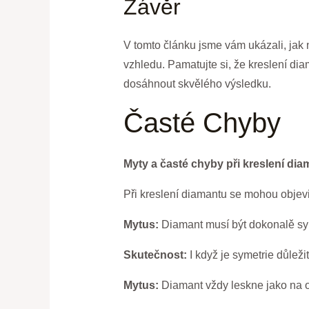
Závěr
V tomto článku jsme vám ukázali, jak 
vzhledu. Pamatujte si, že kreslení dia
dosáhnout skvělého výsledku.
Časté Chyby
Myty a časté chyby při kreslení di
Při kreslení diamantu se mohou objevit
Mytus:
Diamant musí být dokonalě sy
Skutečnost:
I když je symetrie důleži
Mytus:
Diamant vždy leskne jako na 