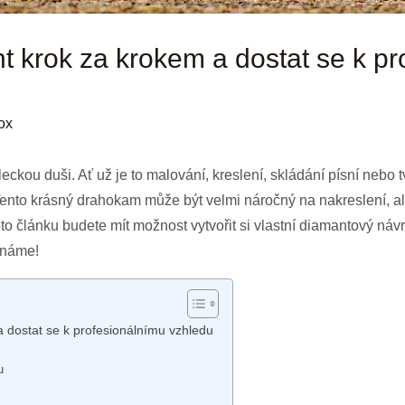
nt krok za krokem a dostat se k p
ox
ckou duši. Ať už je to malování, kreslení, skládání písní nebo
Tento krásný drahokam může být velmi náročný na nakreslení, a
oto článku budete mít možnost vytvořit si vlastní diamantový ná
čínáme!
a dostat se k profesionálnímu vzhledu
u