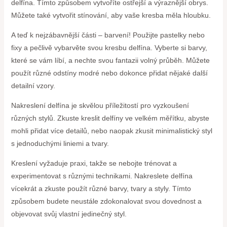
delfína. Tímto způsobem vytvoříte ostřejší a výraznější obrys.
Můžete také vytvořit stínování, aby vaše kresba měla hloubku.
A teď k nejzábavnější části – barvení! Použijte pastelky nebo
fixy a pečlivě vybarvěte svou kresbu delfína. Vyberte si barvy,
které se vám líbí, a nechte svou fantazii volný průběh. Můžete
použít různé odstíny modré nebo dokonce přidat nějaké další
detailní vzory.
Nakreslení delfína je skvělou příležitostí pro vyzkoušení
různých stylů. Zkuste kreslit delfíny ve velkém měřítku, abyste
mohli přidat více detailů, nebo naopak zkusit minimalistický styl
s jednoduchými liniemi a tvary.
Kreslení vyžaduje praxi, takže se nebojte trénovat a
experimentovat s různými technikami. Nakreslete delfína
vícekrát a zkuste použít různé barvy, tvary a styly. Tímto
způsobem budete neustále zdokonalovat svou dovednost a
objevovat svůj vlastní jedinečný styl.