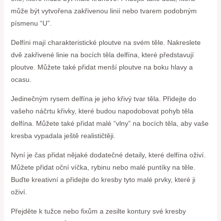
může být vytvořena zakřivenou linií nebo tvarem podobným
písmenu “U”.
Delfíni mají charakteristické ploutve na svém těle. Nakreslete
dvě zakřivené linie na bocích těla delfína, které představují
ploutve. Můžete také přidat menší ploutve na boku hlavy a
ocasu.
Jedinečným rysem delfína je jeho křivý tvar těla. Přidejte do
vašeho náčrtu křivky, které budou napodobovat pohyb těla
delfína. Můžete také přidat malé “vlny” na bocích těla, aby vaše
kresba vypadala ještě realističtěji.
Nyní je čas přidat nějaké dodatečné detaily, které delfína oživí.
Můžete přidat oční víčka, rybinu nebo malé puntíky na těle.
Buďte kreativní a přidejte do kresby tyto malé prvky, které ji
oživí.
Přejděte k tužce nebo fixům a zesilte kontury své kresby