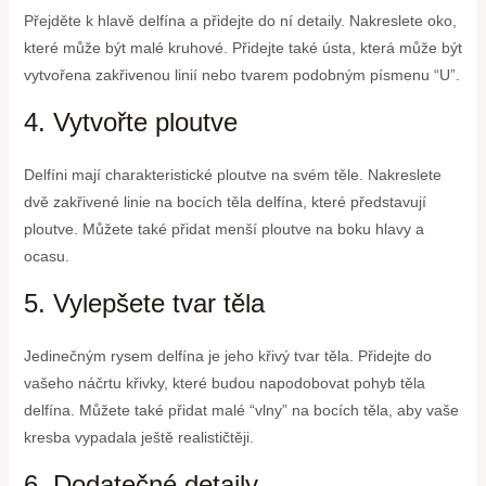
Přejděte k hlavě delfína a přidejte do ní detaily. Nakreslete oko,
které může být malé kruhové. Přidejte také ústa, která může být
vytvořena zakřivenou linií nebo tvarem podobným písmenu “U”.
4. Vytvořte ploutve
Delfíni mají charakteristické ploutve na svém těle. Nakreslete
dvě zakřivené linie na bocích těla delfína, které představují
ploutve. Můžete také přidat menší ploutve na boku hlavy a
ocasu.
5. Vylepšete tvar těla
Jedinečným rysem delfína je jeho křivý tvar těla. Přidejte do
vašeho náčrtu křivky, které budou napodobovat pohyb těla
delfína. Můžete také přidat malé “vlny” na bocích těla, aby vaše
kresba vypadala ještě realističtěji.
6. Dodatečné detaily