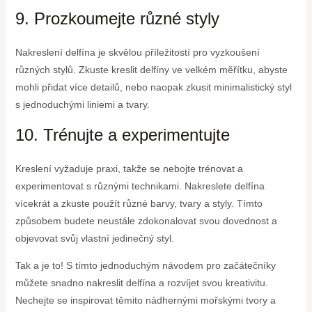
9. Prozkoumejte různé styly
Nakreslení delfína je skvělou příležitostí pro vyzkoušení
různých stylů. Zkuste kreslit delfíny ve velkém měřítku, abyste
mohli přidat více detailů, nebo naopak zkusit minimalistický styl
s jednoduchými liniemi a tvary.
10. Trénujte a experimentujte
Kreslení vyžaduje praxi, takže se nebojte trénovat a
experimentovat s různými technikami. Nakreslete delfína
vícekrát a zkuste použít různé barvy, tvary a styly. Tímto
způsobem budete neustále zdokonalovat svou dovednost a
objevovat svůj vlastní jedinečný styl.
Tak a je to! S tímto jednoduchým návodem pro začátečníky
můžete snadno nakreslit delfína a rozvíjet svou kreativitu.
Nechejte se inspirovat těmito nádhernými mořskými tvory a