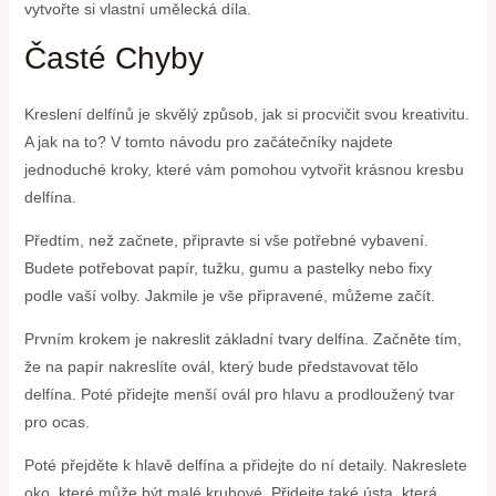
vytvořte si vlastní umělecká díla.
Časté Chyby
Kreslení delfínů je skvělý způsob, jak si procvičit svou kreativitu.
A jak na to? V tomto návodu pro začátečníky najdete
jednoduché kroky, které vám pomohou vytvořit krásnou kresbu
delfína.
Předtím, než začnete, připravte si vše potřebné vybavení.
Budete potřebovat papír, tužku, gumu a pastelky nebo fixy
podle vaší volby. Jakmile je vše připravené, můžeme začít.
Prvním krokem je nakreslit základní tvary delfína. Začněte tím,
že na papír nakreslíte ovál, který bude představovat tělo
delfína. Poté přidejte menší ovál pro hlavu a prodloužený tvar
pro ocas.
Poté přejděte k hlavě delfína a přidejte do ní detaily. Nakreslete
oko, které může být malé kruhové. Přidejte také ústa, která