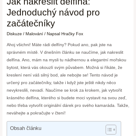
Jak nakreslit delfína:
Jednoduchý návod pro
začátečníky
Diskuze
/
Malování
/ Napsal
Hračky Fox
Ahoj všichni! Máte rádi delfíny? Pokud ano, pak jste na
správném místě. V dnešním článku se naučíme, jak nakreslit
delfína. Ano, mám na mysli tu nádhernou a elegantní mořskou
bytost, která vás okouzlí svým půvabem. Možná si říkáte, že
kreslení není váš silný bod, ale nebojte se! Tento návod je
určený pro začátečníky, takže i když jste ještě nikdy něco
nevykreslili, nevadí. Naučíme se krok za krokem, jak vytvořit
krásného delfína, kterého si budete moci vystavit na svou zeď,
nebo třeba vytvořit originální dárek pro svého kamaráda. Takže,
neváhejte a pokračujte v čtení!
Obsah článku