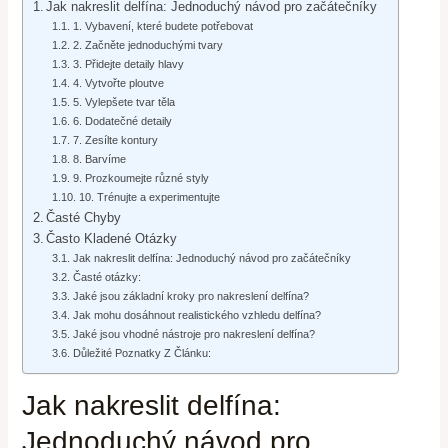
Jak nakreslit delfína: Jednoduchý návod pro začátečníky
1. Vybavení, které budete potřebovat
2. Začněte jednoduchými tvary
3. Přidejte detaily hlavy
4. Vytvořte ploutve
5. Vylepšete tvar těla
6. Dodatečné detaily
7. Zesílte kontury
8. Barvíme
9. Prozkoumejte různé styly
10. Trénujte a experimentujte
Časté Chyby
Často Kladené Otázky
Jak nakreslit delfína: Jednoduchý návod pro začátečníky
Časté otázky:
Jaké jsou základní kroky pro nakreslení delfína?
Jak mohu dosáhnout realistického vzhledu delfína?
Jaké jsou vhodné nástroje pro nakreslení delfína?
Důležité Poznatky Z Článku:
Jak nakreslit delfína:
Jednoduchý návod pro