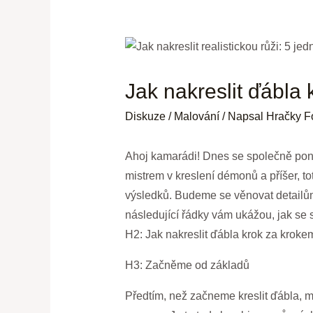
Jak nakreslit ďábla k
Diskuze
/
Malování
/ Napsal
Hračky F
Ahoj kamarádi! Dnes se společně pono
mistrem v kreslení démonů a příšer, to
výsledků. Budeme se věnovat detailům,
následující řádky vám ukážou, jak se s
H2: Jak nakreslit ďábla krok za krokem 
H3: Začněme od základů
Předtím, než začneme kreslit ďábla, mu