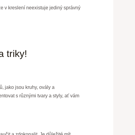
že v kreslení neexistuje jediný správný
 triky!
, jako jsou kruhy, ovály a
entovat s různými tvary a styly, ať vám
učit a zdokonalit. Je důležité mít