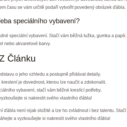
upem času se vám určitě podaří vytvořit povedený obrázek ďábla.
třeba speciálního vybavení?
ádné speciální vybavení. Stačí vám běžná tužka, gumka a papír.
hel nebo akvarelové barvy.
 Z Článku
ředstavu o jeho vzhledu a postupně přidávat detaily.
 kreslení je dovednost, kterou lze naučit a zdokonalit.
iálního vybavení, stačí vám běžné kreslící potřeby.
vyzkoušejte si nakreslit svého vlastního ďábla!
 ďábla není nijak složité a lze ho zvládnout i bez talentu. Stačí m
hejte a vyzkoušejte si nakreslit svého vlastního ďábla!