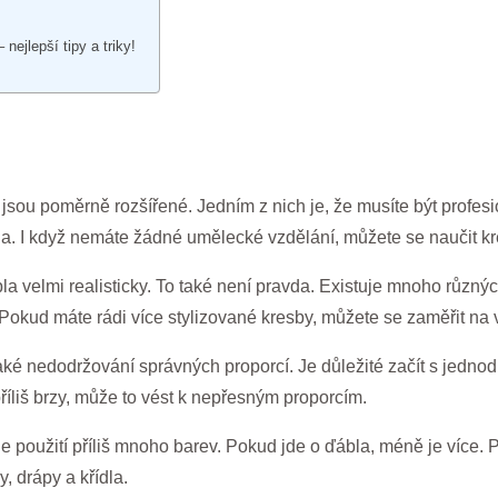
nejlepší tipy a triky!
jsou poměrně rozšířené. Jedním z nich je, že musíte být profesi
a. I když nemáte žádné umělecké vzdělání, můžete se naučit kre
la velmi realisticky. To také není pravda. Existuje mnoho různých
Pokud máte rádi více stylizované kresby, můžete se zaměřit na vý
aké nedodržování správných proporcí. Je důležité začít s jedno
příliš brzy, může to vést k nepřesným proporcím.
je použití příliš mnoho barev. Pokud jde o ďábla, méně je více. 
, drápy a křídla.