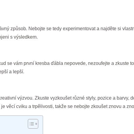
ávný způsob. Nebojte se tedy experimentovat a najděte si vlastní
jeni s výsledkem.
 Pokud se vám první kresba ďábla nepovede, nezoufejte a zkuste
pší a lepší.
eativní výzvou. Zkuste vyzkoušet různé styly, pozice a barvy, 
e věcí cviku a trpělivosti, takže se nebojte zkoušet znovu a zn