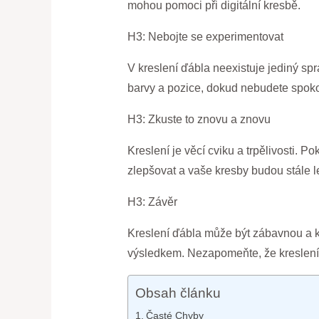
mohou pomoci při digitální kresbě.
H3: Nebojte se experimentovat
V kreslení ďábla neexistuje jediný spr
barvy a pozice, dokud nebudete spoko
H3: Zkuste to znovu a znovu
Kreslení je věcí cviku a trpělivosti.
zlepšovat a vaše kresby budou stále le
H3: Závěr
Kreslení ďábla může být zábavnou a kr
výsledkem. Nezapomeňte, že kreslení j
Obsah článku
Časté Chyby