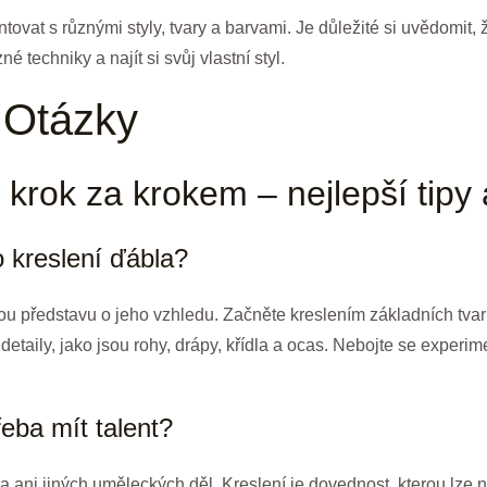
ovat s různými styly, tvary a barvami. Je důležité si uvědomit, 
 techniky a najít si svůj vlastní styl.
 Otázky
 krok za krokem – nejlepší tipy a
o kreslení ďábla?
nou představu o jeho vzhledu. Začněte kreslením základních tvarů
detaily, jako jsou rohy, drápy, křídla a ocas. Nebojte se experim
řeba mít talent?
a ani jiných uměleckých děl. Kreslení je dovednost, kterou lze na