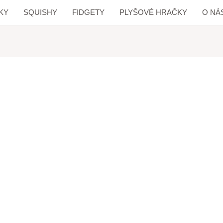
KY
SQUISHY
FIDGETY
PLYŠOVÉ HRAČKY
O NÁ