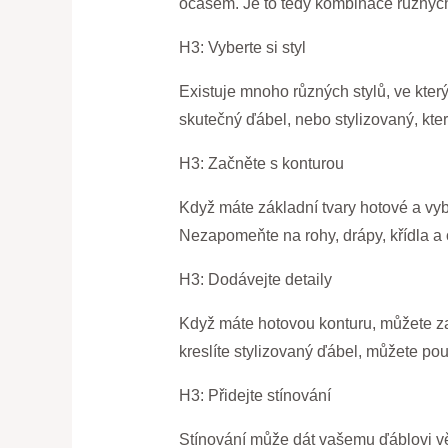
ocasem. Je to tedy kombinace různých 
H3: Vyberte si styl
Existuje mnoho různých stylů, ve kterýc
skutečný ďábel, nebo stylizovaný, kter
H3: Začněte s konturou
Když máte základní tvary hotové a vybr
Nezapomeňte na rohy, drápy, křídla a 
H3: Dodávejte detaily
Když máte hotovou konturu, můžete začí
kreslíte stylizovaný ďábel, můžete použ
H3: Přidejte stínování
Stínování může dát vašemu ďáblovi vět