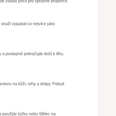
e získali pocit pro správné proporce.
e snaží vypadat co nejvíce jako
y a postupně pokračujte dolů k tělu.
texturu na kůži, rohy a drápy. Pokud
 použijte tužku nebo štětec na