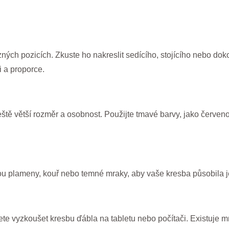
ch pozicích. Zkuste ho nakreslit sedícího, stojícího nebo doko
 a proporce.
tě větší rozměr a osobnost. Použijte tmavé barvy, jako červeno
jsou plameny, kouř nebo temné mraky, aby vaše kresba působila j
ete vyzkoušet kresbu ďábla na tabletu nebo počítači. Existuje