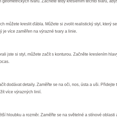
geometrických tvarů. Začněte tedy kreslením těchto tvarů, abyst
h můžete kreslit ďábla. Můžete si zvolit realistický styl, který s
ý je více zaměřen na výrazné tvary a linie.
ali jste si styl, můžete začít s konturou. Začněte kreslením hlav
ocas.
t dodávat detaily. Zaměřte se na oči, nos, ústa a uši. Přidejte 
ít více výrazných linií.
ší hloubku a rozměr. Zaměřte se na světelné a stínové oblasti a