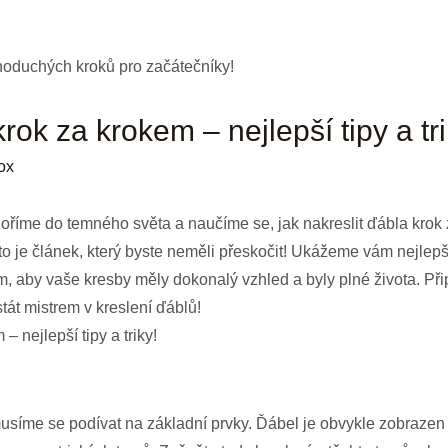
rok za krokem – nejlepší tipy a tri
ox
říme do temného světa a naučíme se, jak nakreslit ďábla krok 
to je článek, který byste neměli přeskočit! Ukážeme vám nejlepší
 aby vaše kresby měly dokonalý vzhled a byly plné života. Připr
tát mistrem v kreslení ďáblů!
– nejlepší tipy a triky!
síme se podívat na základní prvky. Ďábel je obvykle zobrazen ja