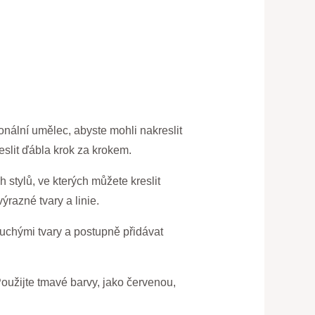
onální umělec, abyste mohli nakreslit
slit ďábla krok za krokem.
 stylů, ve kterých můžete kreslit
razné tvary a linie.
duchými tvary a postupně přidávat
Použijte tmavé barvy, jako červenou,