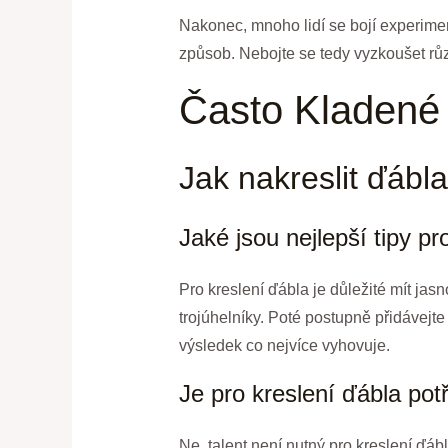
Nakonec, mnoho lidí se bojí experiment
způsob. Nebojte se tedy vyzkoušet různé
Často Kladené
Jak nakreslit ďábla
Jaké jsou nejlepší tipy pr
Pro kreslení ďábla je důležité mít jas
trojúhelníky. Poté postupně přidávejte 
výsledek co nejvíce vyhovuje.
Je pro kreslení ďábla pot
Ne, talent není nutný pro kreslení ďábl