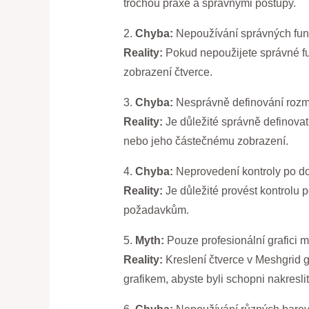
trochou praxe a správnými postupy.
2.
Chyba:
Nepoužívání správných funk
Reality:
Pokud nepoužijete správné f
zobrazení čtverce.
3.
Chyba:
Nesprávně definování rozm
Reality:
Je důležité správně definova
nebo jeho částečnému zobrazení.
4.
Chyba:
Neprovedení kontroly po do
Reality:
Je důležité provést kontrolu p
požadavkům.
5.
Myth:
Pouze profesionální grafici m
Reality:
Kreslení čtverce v Meshgrid g
grafikem, abyste byli schopni nakreslit