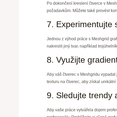
Po dokončení kreslení čtverce v Meshg
požadavkům. Můžete také provést kont
7. Experimentujte 
Jednou z výhod práce s Meshgrid grafe
nakreslit jiný tvar, například trojúheln
8. Využijte gradien
Aby váš čtverec v Meshgridu vypadal j
texturu na čtverec, aby získal unikátn
9. Sledujte trendy 
Aby vaše práce vytvářela dojem profesio