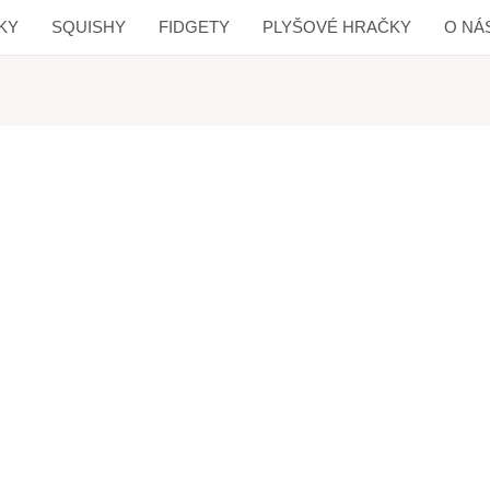
KY
SQUISHY
FIDGETY
PLYŠOVÉ HRAČKY
O NÁ