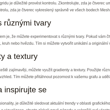
ridu je důležité provést kontrolu. Zkontrolujte, zda je čtverec
rolu, zda je čtverec vykreslený správně ve všech bodech Mesh
s různými tvary
m je, že můžete experimentovat s různými tvary. Pokud vám čtve
ík, kruh nebo hvězdu. Tím si můžete vytvořit unikátní a originální 
ty a textury
eště zajímavěji, můžete využít gradienty a textury. Použijte rů
í vzhled. Tím můžete přitáhnout pozornost k vašemu grafu a uděla
a inspirujte se
nality, je důležité sledovat aktuální trendy v oblasti grafickéh