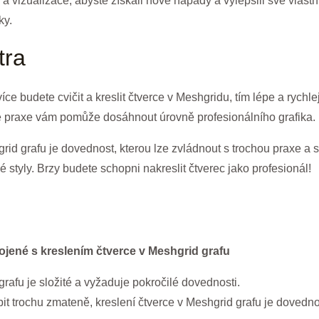
y a vizualizace, abyste získali nové nápady a vylepšili své vlast
ky.
tra
ce budete cvičit a kreslit čtverce v Meshgridu, tím lépe a rychle
vě praxe vám pomůže dosáhnout úrovně profesionálního grafika.
rid grafu je dovednost, kterou lze zvládnout s trochou praxe a 
é styly. Brzy budete schopni nakreslit čtverec jako profesionál!
jené s kreslením čtverce v Meshgrid grafu
grafu je složité a vyžaduje pokročilé dovednosti.
t trochu zmateně, kreslení čtverce v Meshgrid grafu je dovedno