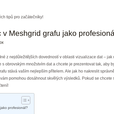
c v Meshgrid grafu jako profesion
ox
edné z nejdůležitějších dovedností v oblasti vizualizace dat – jak
ete s obrovským množstvím dat a chcete je prezentovat tak, aby b
rafu stává vaším nejlepším přítelem. Ale jak ho nakreslit správ
é vám pomohou dosáhnout skvělých výsledků. Pokud se chcete st
tení!
 jako profesionál?