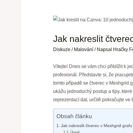
Jak nakreslit čtvere
Diskuze
/
Malování
/ Napsal
Hračky F
Vítejte! Dnes se vám chci přiblížit k j
profesionál. Představte si, že pracuj
tomto případě se čtverec v Meshgrid g
ukážu jednoduchý postup a tipy, kter
reprezentací dat, určitě pokračujte ve č
Obsah článku
Jak nakreslit čtverec v Meshgrid grafu
Úvod