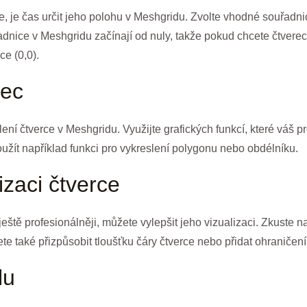
ce, je čas určit jeho polohu v Meshgridu. Zvolte vhodné souřadnic
adnice v Meshgridu začínají od nuly, takže pokud chcete čtverec 
e (0,0).
rec
ní čtverce v Meshgridu. Využijte grafických funkcí, které váš p
žít například funkci pro vykreslení polygonu nebo obdélníku.
izaci čtverce
ště profesionálněji, můžete vylepšit jeho vizualizaci. Zkuste n
te také přizpůsobit tloušťku čáry čtverce nebo přidat ohraničení,
lu