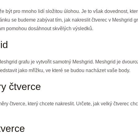
že být pro mnoho lidí složitou úlohou. Je to však dovednost, kte
ánku se budeme zabývat tím, jak nakreslit čtverec v Meshgrid g
é vám pomohou dosáhnout skvělých výsledků.
id
Meshgrid grafu je vytvořit samotný Meshgrid. Meshgrid je dvour
ředstavit jako mřížku, ve které se budou nacházet vaše body.
ry čtverce
ry čtverce, který chcete nakreslit. Určete, jak velký čtverec ch
tverce