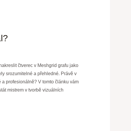
ál?
 nakreslit čtverec v Meshgrid grafu jako
yly srozumitelné a přehledné. Právě v
ně a profesionálně? V tomto článku vám
át mistrem v tvorbě vizuálních