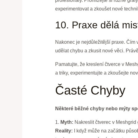
profesionály. Prohlížejte si různé graf
experimentovat a zkoušet nové techni
10. Praxe dělá mis
Nakonec je nejdůležitější praxe. Čím ví
udělat chybu a zkusit nové věci. Prá
Pamatujte, že kreslení čtverce v Meshg
a triky, experimentujte a zkoušejte nov
Časté Chyby
Některé běžné chyby nebo mýty spo
1.
Myth:
Nakreslit čtverec v Meshgrid 
Reality:
I když může na začátku působi