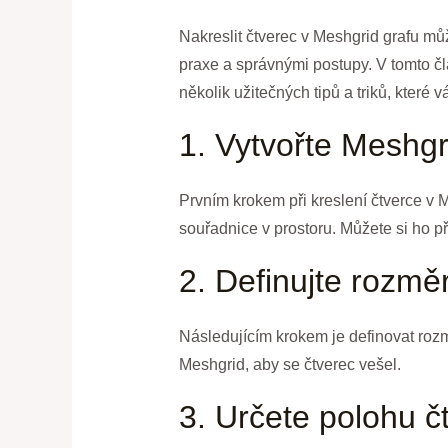
Nakreslit čtverec v Meshgrid grafu mů
praxe a správnými postupy. V tomto čl
několik užitečných tipů a triků, kter
1. Vytvořte Meshgr
Prvním krokem při kreslení čtverce v 
souřadnice v prostoru. Můžete si ho p
2. Definujte rozmě
Následujícím krokem je definovat rozmě
Meshgrid, aby se čtverec vešel.
3. Určete polohu č