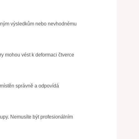
přesným výsledkům nebo nevhodnému
ry mohou vést k deformaci čtverce
e umístěn správně a odpovídá
tupy. Nemusíte být profesionálním