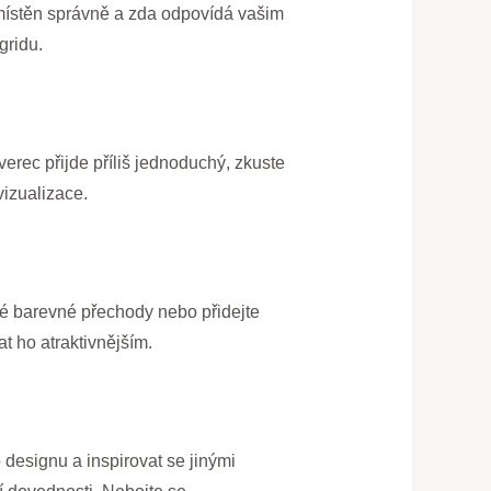
 umístěn správně a zda odpovídá vašim
gridu.
rec přijde příliš jednoduchý, zkuste
vizualizace.
zné barevné přechody nebo přidejte
t ho atraktivnějším.
o designu a inspirovat se jinými