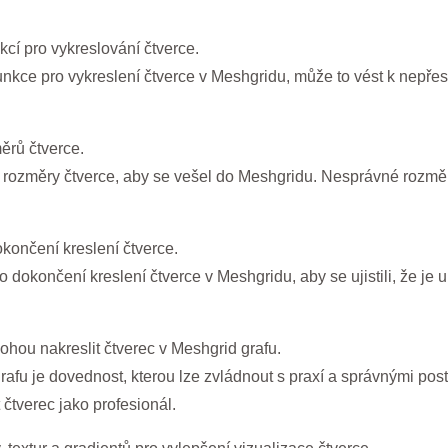
cí pro vykreslování čtverce.
unkce pro vykreslení čtverce v Meshgridu, může to vést k ne
ěrů čtverce.
t rozměry čtverce, aby se vešel do Meshgridu. Nesprávné rozmě
končení kreslení čtverce.
o dokončení kreslení čtverce v Meshgridu, aby se ujistili, že j
ohou nakreslit čtverec v Meshgrid grafu.
rafu je dovednost, kterou lze zvládnout s praxí a správnými pos
 čtverec jako profesionál.