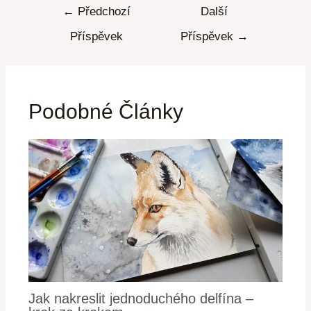
←
Předchozí
Další
Příspěvek
Příspěvek
→
Podobné Články
Jak nakreslit jednoduchého delfína –