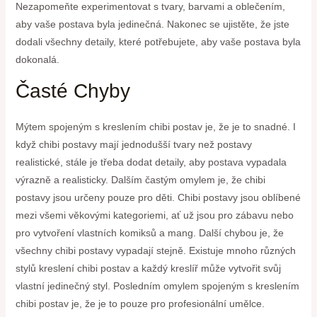
Nezapomeňte experimentovat s tvary, barvami a oblečením,
aby vaše postava byla jedinečná. Nakonec se ujistěte, že jste
dodali všechny detaily, které potřebujete, aby vaše postava byla
dokonalá.
Časté Chyby
Mýtem spojeným s kreslením chibi postav je, že je to snadné. I
když chibi postavy mají jednodušší tvary než postavy
realistické, stále je třeba dodat detaily, aby postava vypadala
výrazně a realisticky. Dalším častým omylem je, že chibi
postavy jsou určeny pouze pro děti. Chibi postavy jsou oblíbené
mezi všemi věkovými kategoriemi, ať už jsou pro zábavu nebo
pro vytvoření vlastních komiksů a mang. Další chybou je, že
všechny chibi postavy vypadají stejně. Existuje mnoho různých
stylů kreslení chibi postav a každý kreslíř může vytvořit svůj
vlastní jedinečný styl. Posledním omylem spojeným s kreslením
chibi postav je, že je to pouze pro profesionální umělce.