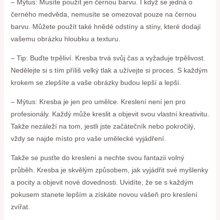
– Mýtus: Musíte použít jen černou barvu. I když se jedná o
černého medvěda, nemusíte se omezovat pouze na černou
barvu. Můžete použít také hnědé odstíny a stíny, které dodají
vašemu obrázku hloubku a texturu.
– Tip: Buďte trpěliví. Kresba trvá svůj čas a vyžaduje trpělivost.
Nedělejte si s tím příliš velký tlak a užívejte si proces. S každým
krokem se zlepšíte a vaše obrázky budou lepší a lepší.
– Mýtus: Kresba je jen pro umělce. Kreslení není jen pro
profesionály. Každý může kreslit a objevit svou vlastní kreativitu.
Takže nezáleží na tom, jestli jste začátečník nebo pokročilý,
vždy se najde místo pro vaše umělecké vyjádření.
Takže se pusťte do kreslení a nechte svou fantazii volný
průběh. Kresba je skvělým způsobem, jak vyjádřit své myšlenky
a pocity a objevit nové dovednosti. Uvidíte, že se s každým
pokusem stanete lepším a získáte novou vášeň pro kreslení
zvířat.