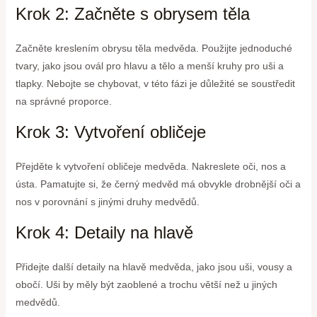
Krok 2: Začněte s obrysem těla
Začněte kreslením obrysu těla medvěda. Použijte jednoduché
tvary, jako jsou ovál pro hlavu a tělo a menší kruhy pro uši a
tlapky. Nebojte se chybovat, v této fázi je důležité se soustředit
na správné proporce.
Krok 3: Vytvoření obličeje
Přejděte k vytvoření obličeje medvěda. Nakreslete oči, nos a
ústa. Pamatujte si, že černý medvěd má obvykle drobnější oči a
nos v porovnání s jinými druhy medvědů.
Krok 4: Detaily na hlavě
Přidejte další detaily na hlavě medvěda, jako jsou uši, vousy a
obočí. Uši by měly být zaoblené a trochu větší než u jiných
medvědů.