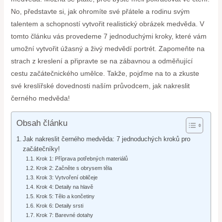
No, představte si, jak ohromíte své přátele a rodinu svým
talentem a schopností vytvořit realistický obrázek medvěda. V
tomto článku vás provedeme 7 jednoduchými kroky, které vám
umožní vytvořit úžasný a živý medvědí portrét. Zapomeňte na
strach z kreslení a připravte se na zábavnou a odměňující
cestu začátečnického umělce. Takže, pojďme na to a zkuste
své kreslířské dovednosti naším průvodcem, jak nakreslit
černého medvěda!
Obsah článku
Jak nakreslit černého medvěda: 7 jednoduchých kroků pro
začátečníky!
Krok 1: Příprava potřebných materiálů
Krok 2: Začněte s obrysem těla
Krok 3: Vytvoření obličeje
Krok 4: Detaily na hlavě
Krok 5: Tělo a končetiny
Krok 6: Detaily srsti
Krok 7: Barevné dotahy