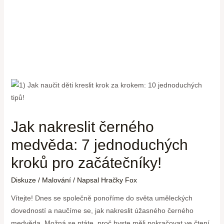
Jak nakreslit černého
medvěda: 7 jednoduchých
kroků pro začátečníky!
Diskuze
/
Malování
/ Napsal
Hračky Fox
Vítejte! Dnes se společně ponoříme do světa uměleckých
dovedností a naučíme se, jak nakreslit úžasného černého
medvěda. Možná se ptáte, proč byste měli pokračovat ve čtení.