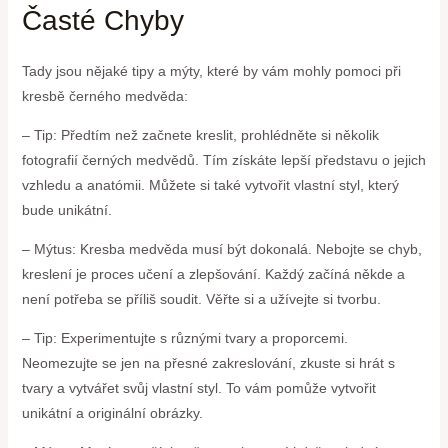
Časté Chyby
Tady jsou nějaké tipy a mýty, které by vám mohly pomoci při
kresbě černého medvěda:
– Tip: Předtím než začnete kreslit, prohlédněte si několik
fotografií černých medvědů. Tím získáte lepší představu o jejich
vzhledu a anatómii. Můžete si také vytvořit vlastní styl, který
bude unikátní.
– Mýtus: Kresba medvěda musí být dokonalá. Nebojte se chyb,
kreslení je proces učení a zlepšování. Každý začíná někde a
není potřeba se příliš soudit. Věřte si a užívejte si tvorbu.
– Tip: Experimentujte s různými tvary a proporcemi.
Neomezujte se jen na přesné zakreslování, zkuste si hrát s
tvary a vytvářet svůj vlastní styl. To vám pomůže vytvořit
unikátní a originální obrázky.