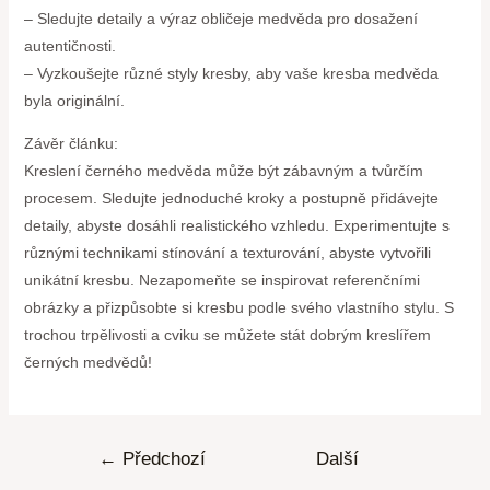
– Sledujte detaily a výraz obličeje medvěda pro dosažení
autentičnosti.
– Vyzkoušejte různé styly kresby, aby vaše kresba medvěda
byla originální.
Závěr článku:
Kreslení černého medvěda může být zábavným a tvůrčím
procesem. Sledujte jednoduché kroky a postupně přidávejte
detaily, abyste dosáhli realistického vzhledu. Experimentujte s
různými technikami stínování a texturování, abyste vytvořili
unikátní kresbu. Nezapomeňte se inspirovat referenčními
obrázky a přizpůsobte si kresbu podle svého vlastního stylu. S
trochou trpělivosti a cviku se můžete stát dobrým kreslířem
černých medvědů!
←
Předchozí
Další