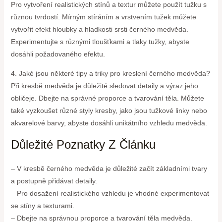
Pro vytvoření realistických stínů a textur můžete použít tužku s
různou tvrdostí. Mírným stíráním a vrstvením tužek můžete
vytvořit efekt hloubky a hladkosti srsti černého medvěda.
Experimentujte s různými tloušťkami a tlaky tužky, abyste
dosáhli požadovaného efektu.
4. Jaké jsou některé tipy a triky pro kreslení černého medvěda?
Při kresbě medvěda je důležité sledovat detaily a výraz jeho
obličeje. Dbejte na správné proporce a tvarování těla. Můžete
také vyzkoušet různé styly kresby, jako jsou tužkové linky nebo
akvarelové barvy, abyste dosáhli unikátního vzhledu medvěda.
Důležité Poznatky Z Článku
– V kresbě černého medvěda je důležité začít základními tvary
a postupně přidávat detaily.
– Pro dosažení realistického vzhledu je vhodné experimentovat
se stíny a texturami.
– Dbejte na správnou proporce a tvarování těla medvěda.