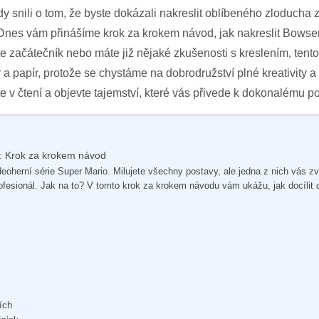
dy snili o tom, že byste dokázali nakreslit oblíbeného zloducha z
 Dnes vám přinášíme krok za krokem návod, jak nakreslit Bowser
te začátečník nebo máte již nějaké zkušenosti s kreslením, tent
y a papír, protože se chystáme na dobrodružství plné kreativity 
te v čtení a objevte tajemství, které vás přivede k dokonalému p
l: Krok za krokem návod
deoherní série Super Mario. Milujete všechny postavy, ale jedna z nich vás zv
rofesionál. Jak na to? V tomto krok za krokem návodu vám ukážu, jak docílit
ích