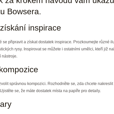
k za krokem návodu vám ukážu, 
tu Bowsera.
získání inspirace
té se připravit a získat dostatek inspirace. Prozkoumejte různé i
tických rysy. Inspirovat se můžete i ostatními umělci, kteří již 
í nástroje.
 kompozice
zvolit správnou kompozici. Rozhodněte se, zda chcete nakreslit
Ujistěte se, že máte dostatek místa na papíře pro detaily.
vary