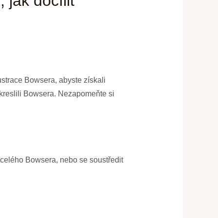
jak docílit
lustrace Bowsera, abyste získali
nakreslili Bowsera. Nezapomeňte si
 celého Bowsera, nebo se soustředit