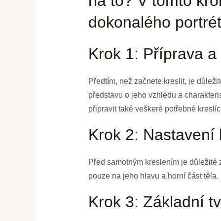
na to? V tomto kro
dokonalého portré
Krok 1: Příprava a 
Předtím, než začnete kreslit, je důleži
představu o jeho vzhledu a charakteris
připravit také veškeré potřebné kreslíc
Krok 2: Nastavení
Před samotným kreslením je důležité 
pouze na jeho hlavu a horní část těla. 
Krok 3: Základní t