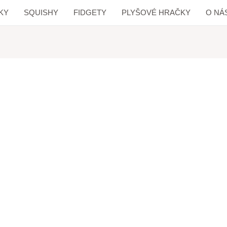
KY
SQUISHY
FIDGETY
PLYŠOVÉ HRAČKY
O NÁ