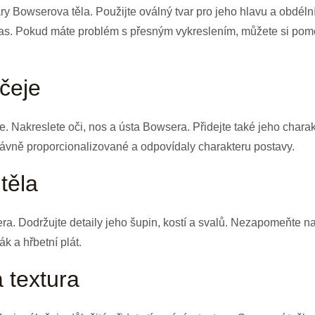
ary Bowserova těla. Použijte oválný tvar pro jeho hlavu a obdél
 ocas. Pokud máte problém s přesným vykreslením, můžete si po
ičeje
je. Nakreslete oči, nos a ústa Bowsera. Přidejte také jeho charak
právně proporcionalizované a odpovídaly charakteru postavy.
těla
ra. Dodržujte detaily jeho šupin, kostí a svalů. Nezapomeňte na
ák a hřbetní plát.
 textura