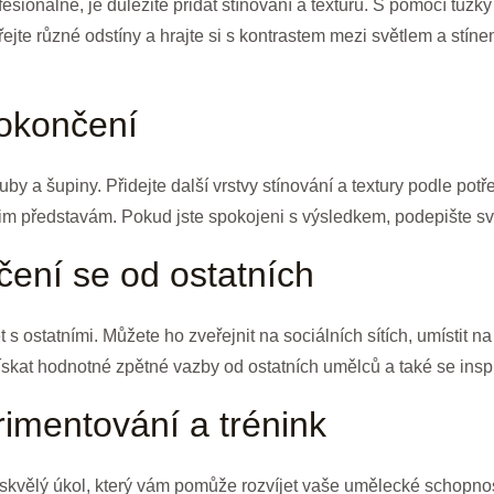
ionálně, je důležité přidat stínování a texturu. S pomocí tužky
ářejte různé odstíny a hrajte si s kontrastem mezi světlem a st
dokončení
by a šupiny. Přidejte další vrstvy stínování a textury podle potř
im představám. Pokud jste spokojeni s výsledkem, podepište své
učení se od ostatních
s ostatními. Můžete ho zveřejnit na sociálních sítích, umístit n
skat hodnotné zpětné vazby od ostatních umělců a také se inspir
rimentování a trénink
 skvělý úkol, který vám pomůže rozvíjet vaše umělecké schopnos