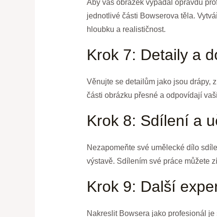
Aby váš obrázek vypadal opravdu profes
jednotlivé části Bowserova těla. Vytv
hloubku a realističnost.
Krok 7: Detaily a 
Věnujte se detailům jako jsou drápy, zu
části obrázku přesné a odpovídají vaš
Krok 8: Sdílení a 
Nezapomeňte své umělecké dílo sdílet 
výstavě. Sdílením své práce můžete zí
Krok 9: Další expe
Nakreslit Bowsera jako profesionál je