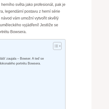
 herního světa jako profesionál, pak je
a, legendární postavu z herní série
o návod vám umožní vytvořit skvělý
a uměleckého vyjádření! Jestliže se
ortrétu Bowsera.
lášť zaujala – Bowser. A teď se
 dokonalého portrétu Bowsera.