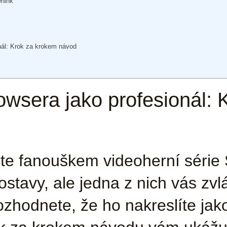
énink
onál: Krok za krokem návod
Bowsera jako profesionál:
jste fanouškem videoherní série
stavy, ale jedna z nich vás zvl
ozhodnete, že ho nakreslíte jako