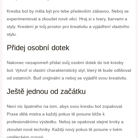
Kresba bot by měla být pro tebe především zábavou. Neboj se
experimentovat a zkoušet nové věci. Hraj si s tvary, barvami a
styly. Kreslení je tvůj prostor pro kreativitu a vyjádření vlastního
stylu.
Přidej osobní dotek
Nakonec nezapomeň přidat svůj osobní dotek do tvé kresby
bot. Vytvoř si vlastní charakteristický styl, který tě bude odlišovat
od ostatních. Buď originální a neboj se vyjádřit svou kreativitu.
Ještě jednou od začátku
Není nic špatného na tom, abys svou kresbu bot zopakoval.
Praxe dělá mistra a každý pokus tě posune blíže k
profesionálnímu výsledku. Neboj se opakovat stejné kroky a
zkoušet nové techniky. Každý nový pokus tě posune v tvém
uměleckém rozvoji.