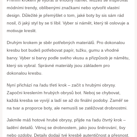
Prvním krokem je vybrat si vhodný námět. Můžeš se inspirovat
módními trendy, oblíbenými značkami nebo vytvořit vlastní
design. Důležité je přemýšlet o tom, jaké boty by sis sám rád
nosil, či jaký styl by se ti líbil. Vyber si námět, který tě oslovuje a
motivuje kreslit.
Druhým krokem je sběr potřebných materiálů. Pro dokonalou
kresbu bot budeš potřebovat papír, tužku, gumu a vhodné
barvy. Vyber si barvy podle svého vkusu a přizpůsob je námětu,
který sis vybral. Správné materiály jsou základem pro
dokonalou kresbu.
Nyní přichází na řadu třetí krok – začít s hrubými obrysy.
Započni kreslením hrubých obrysů bot. Neboj se chybovat,
každá kresba se vyvíjí a ladí se až do finální podoby. Zaměř se
na tvar a proporce boty, ale nemusíš se zatěžovat drobnostmi.
Jakmile máš hotové hrubé obrysy, přijde na řadu čtvrtý krok –
ladění detailů. Věnuj se drobnostem, jako jsou šněrování, švy
nebo ozdoby. Detaily dodají tvé kresbě autentičnost a přesnost.