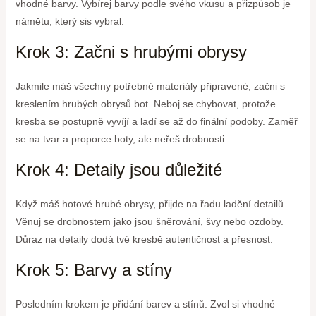
vhodné barvy. Vybírej barvy podle svého vkusu a přizpůsob je
námětu, který sis vybral.
Krok 3: Začni s hrubými obrysy
Jakmile máš všechny potřebné materiály připravené, začni s
kreslením hrubých obrysů bot. Neboj se chybovat, protože
kresba se postupně vyvíjí a ladí se až do finální podoby. Zaměř
se na tvar a proporce boty, ale neřeš drobnosti.
Krok 4: Detaily jsou důležité
Když máš hotové hrubé obrysy, přijde na řadu ladění detailů.
Věnuj se drobnostem jako jsou šněrování, švy nebo ozdoby.
Důraz na detaily dodá tvé kresbě autentičnost a přesnost.
Krok 5: Barvy a stíny
Posledním krokem je přidání barev a stínů. Zvol si vhodné