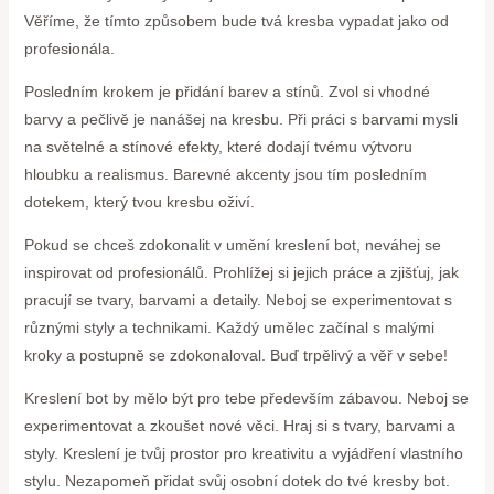
Věříme, že tímto způsobem bude tvá kresba vypadat jako od
profesionála.
Posledním krokem je přidání barev a stínů. Zvol si vhodné
barvy a pečlivě je nanášej na kresbu. Při práci s barvami mysli
na světelné a stínové efekty, které dodají tvému výtvoru
hloubku a realismus. Barevné akcenty jsou tím posledním
dotekem, který tvou kresbu oživí.
Pokud se chceš zdokonalit v umění kreslení bot, neváhej se
inspirovat od profesionálů. Prohlížej si jejich práce a zjišťuj, jak
pracují se tvary, barvami a detaily. Neboj se experimentovat s
různými styly a technikami. Každý umělec začínal s malými
kroky a postupně se zdokonaloval. Buď trpělivý a věř v sebe!
Kreslení bot by mělo být pro tebe především zábavou. Neboj se
experimentovat a zkoušet nové věci. Hraj si s tvary, barvami a
styly. Kreslení je tvůj prostor pro kreativitu a vyjádření vlastního
stylu. Nezapomeň přidat svůj osobní dotek do tvé kresby bot.