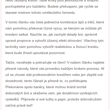
nebo zkušený kreslíř, naše kroky jsou jednoduché a snadno
pochopitelné pro každého. Budete překvapeni, jak rychle se
stanete mistrem tohoto uměleckého řemesla.
V tomto článku vás čeká jedinečná kombinace tipů a triků, které
vám pomohou překonat různé výzvy, se kterými se můžete při
kreslení setkat. Naučíte se, jak zachytit detaily bot, správně
upravit proporce a vytvořit úžasný efekt stínování. Všechny tyto
techniky vám pomohou vytvořit realistickou a živoucí kresbu,
která bude ihned upoutávat pozornost.
Takže, neváhejte a pokračujte ve čtení! V našem článku najdete
přesné návody, které vás provedou každým krokem procesu. Ať
už se chcete stát profesionálním kreslířem nebo jen zlepšit své
dovednosti, tento článek je přesně to, co potřebujete.
Překonáme spolu bariéry, které mohou bránit tvorbě
dokonalých bot a ukážeme vám, jak dosáhnout vynikajících
výsledků. Připravte si své tužky a papír, protože dobrodružství
začíná právě teď!