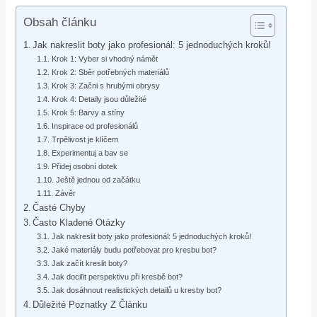
Obsah článku
Jak nakreslit boty jako profesionál: 5 jednoduchých kroků!
Krok 1: Vyber si vhodný námět
Krok 2: Sběr potřebných materiálů
Krok 3: Začni s hrubými obrysy
Krok 4: Detaily jsou důležité
Krok 5: Barvy a stíny
Inspirace od profesionálů
Trpělivost je klíčem
Experimentuj a bav se
Přidej osobní dotek
Ještě jednou od začátku
Závěr
Časté Chyby
Často Kladené Otázky
Jak nakreslit boty jako profesionál: 5 jednoduchých kroků!
Jaké materiály budu potřebovat pro kresbu bot?
Jak začít kreslit boty?
Jak dociľit perspektivu při kresbě bot?
Jak dosáhnout realistických detailů u kresby bot?
Důležité Poznatky Z Článku