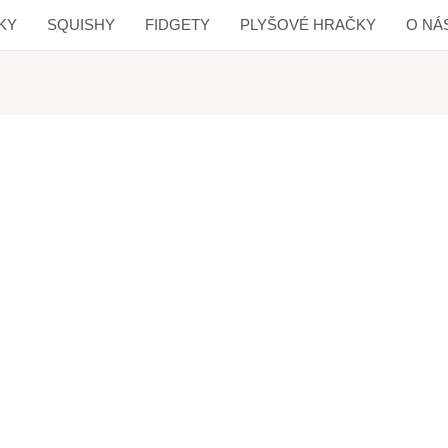
KY
SQUISHY
FIDGETY
PLYŠOVÉ HRAČKY
O NÁ