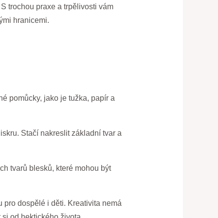
S trochou praxe a trpělivosti vám
ými hranicemi.
vné pomůcky, jako je tužka, papír a
skru. Stačí nakreslit základní tvar a
ých tvarů blesků, které mohou být
 pro dospělé i děti. Kreativita nemá
si od hektického života.