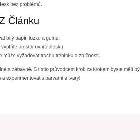
blesk bez problémů.
 Z Článku
t bílý papír, tužku a gumu.
vyplňte prostor uvnitř blesku.
ale může vyžadovat trochu tréninku a zručnosti.
dné a zábavné. S tímto průvodcem krok za krokem byste měli být
 a experimentovat s barvami a tvary!