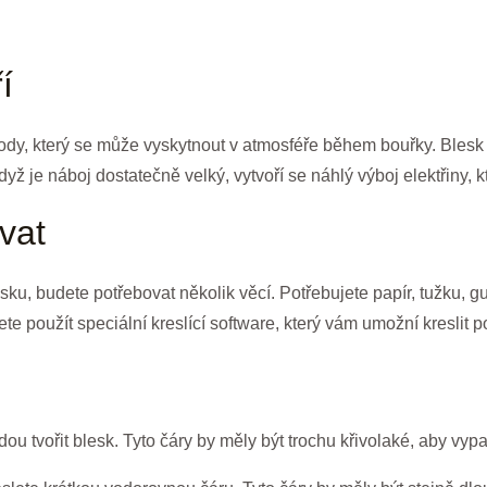
í
ody, který se může vyskytnout v atmosféře během bouřky. Blesk
Když je náboj dostatečně velký, vytvoří se náhlý výboj elektřiny, k
vat
esku, budete potřebovat několik věcí. Potřebujete papír, tužku, g
te použít speciální kreslící software, který vám umožní kreslit 
dou tvořit blesk. Tyto čáry by měly být trochu křivolaké, aby vyp