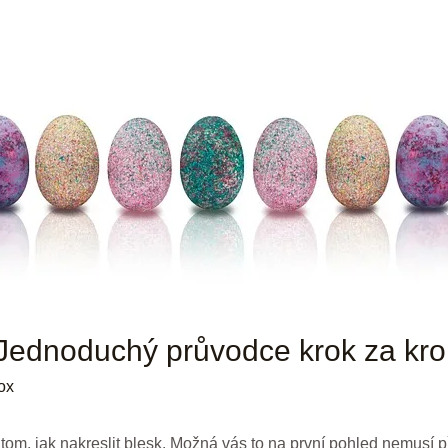
: Jednoduchý průvodce krok za kr
ox
om, jak nakreslit blesk. Možná vás to na první pohled nemusí příl