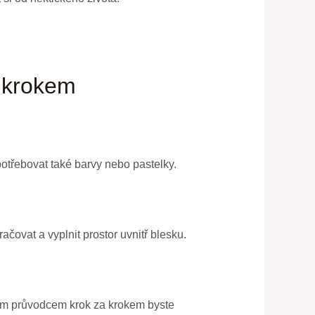
a krokem
potřebovat také barvy nebo pastelky.
ačovat a vyplnit prostor uvnitř blesku.
chým průvodcem krok za krokem byste