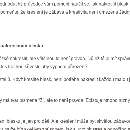
jednoduchý průvodce vám pomohl naučit se, jak nakreslit blesk. 
pomeňte, že kreslení je zábava a kreativita není omezena žádn
 nakreslením blesku
těžké nakreslit, ale většinou to není pravda. Důležité je mít sprá
esk s trochou křivosti, aby vypadal přirozeně.
ailů. Když kreslíte blesk, není potřeba nakreslit každou malou ji
ždy má tvar písmene “Z”, ale to není pravda. Existuje mnoho různ
ení blesku je jen pro děti. Ale kreslení může být skvělou zábavou
u může být skvělým způsobem, jak si uvolnit stres a odpočinout 