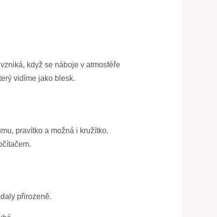
 vzniká, když se náboje v atmosféře
terý vidíme jako blesk.
umu, pravítko a možná i kružítko.
počítačem.
adaly přirozeně.