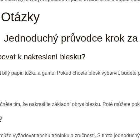
 Otázky
sk: Jednoduchý průvodce krok z
bovat k nakreslení blesku?
 bílý papír, tužku a gumu. Pokud chcete blesk vybarvit, budete 
čněte tím, že nakreslíte základní obrys blesku. Poté můžete pokr
?
ale může vyžadovat trochu tréninku a zručnosti. S tímto jednodu