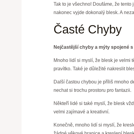
Tak to je všechno! Doufáme, že tento 
nakonec vyjde dokonalý blesk. A neza
Časté Chyby
Nejčastější chyby a mýty spojené s
Mnoho lidí si myslí, že blesk je velmi 
pravítko. Také je důležité nakreslit bl
Další častou chybou je příliš mnoho det
nechat si trochu prostoru pro fantazii.
Někteří lidé si také myslí, že blesk v
velmi zajímavé a kreativní.
Konečně, mnoho lidí si myslí, že kresl
žádné věkové hranice a kreslení blesk