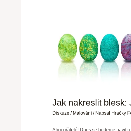
Jak nakreslit blesk
Diskuze
/
Malování
/ Napsal
Hračky F
Ahoj přátelé! Dnes se budeme bavit o t