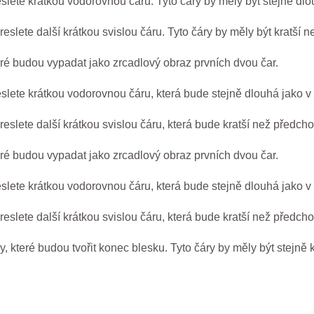
slete krátkou vodorovnou čáru. Tyto čáry by měly být stejně dlo
slete další krátkou svislou čáru. Tyto čáry by měly být kratší 
teré budou vypadat jako zrcadlový obraz prvních dvou čar.
slete krátkou vodorovnou čáru, která bude stejně dlouhá jako v
eslete další krátkou svislou čáru, která bude kratší než předcho
teré budou vypadat jako zrcadlový obraz prvních dvou čar.
slete krátkou vodorovnou čáru, která bude stejně dlouhá jako v
eslete další krátkou svislou čáru, která bude kratší než předcho
, které budou tvořit konec blesku. Tyto čáry by měly být stejně k