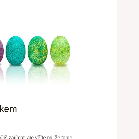
okem
iš zajímat, ale věřte mi, že tohle