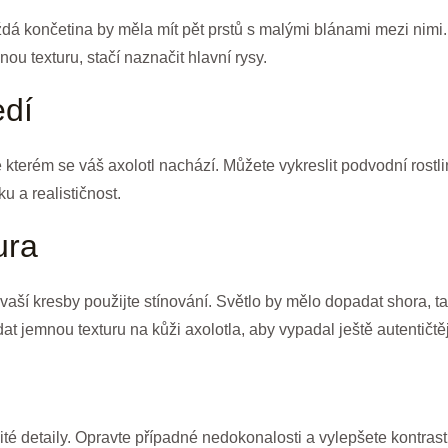
á končetina by měla mít pět prstů s malými blánami mezi nimi.
šnou texturu, stačí naznačit hlavní rysy.
edí
e kterém se váš axolotl nachází. Můžete vykreslit podvodní rostl
 a realističnost.
ura
aší kresby použijte stínování. Světlo by mělo dopadat shora, ta
dat jemnou texturu na kůži axolotla, aby vypadal ještě autentičtěj
té detaily. Opravte případné nedokonalosti a vylepšete kontrast 