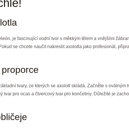
chle!
lotla
eón, je fascinující vodní tvor s měkkým tělem a vnějšími žábra
kud se chcete naučit nakreslit axolotla jako profesionál, připra
a proporce
ákladní tvary, ze kterých se axolotl skládá. Začněte s oválným tv
ný tvar pro ocas a čtvercový tvar pro končetiny. Důležité je zach
bličeje