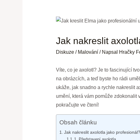
Jak nakreslit axolot
Diskuze
/
Malování
/ Napsal
Hračky F
Víte, co je axolotl? Je to fascinující 
na obrázcích, a teď byste ho rádi uměl
ukáže, jak snadno a rychle nakreslit a
umění, která vám pomůže zdokonalit v
pokračujte ve čtení!
Obsah článku
Jak nakreslit axolotla jako profesioná
1. Představení axolotla