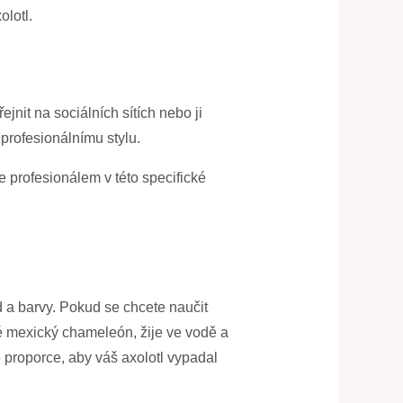
olotl.
jnit na sociálních sítích nebo ji
 profesionálnímu stylu.
te profesionálem v této specifické
d a barvy. Pokud se chcete naučit
aké mexický chameleón, žije ve vodě a
né proporce, aby váš axolotl vypadal