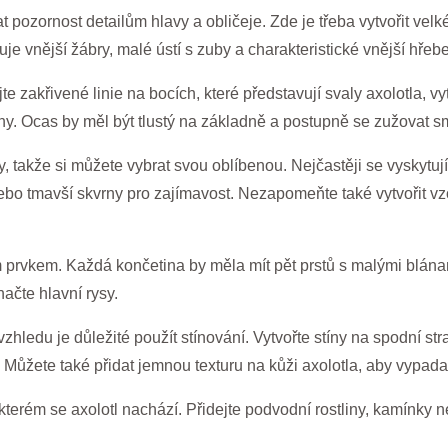
at pozornost detailům hlavy a obličeje. Zde je třeba vytvořit velk
e vnější žábry, malé ústí s zuby a charakteristické vnější hřeben
te zakřivené linie na bocích, které představují svaly axolotla, vy
iny. Ocas by měl být tlustý na základně a postupně se zužovat 
, takže si můžete vybrat svou oblíbenou. Nejčastěji se vyskytuj
 nebo tmavší skvrny pro zajímavost. Nezapomeňte také vytvořit vz
m prvkem. Každá končetina by měla mít pět prstů s malými blánam
ačte hlavní rysy.
hledu je důležité použít stínování. Vytvořte stíny na spodní stra
 Můžete také přidat jemnou texturu na kůži axolotla, aby vypadal 
terém se axolotl nachází. Přidejte podvodní rostliny, kamínky ne