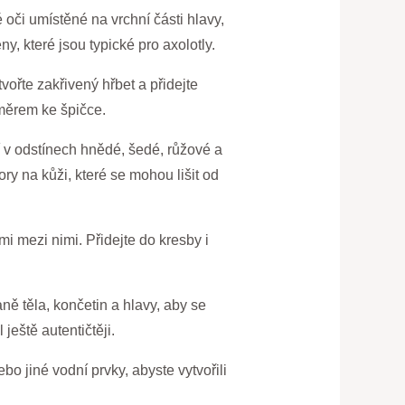
é oči umístěné na vrchní části hlavy,
y, které jsou typické pro axolotly.
tvořte zakřivený hřbet a přidejte
směrem ke špičce.
í v odstínech hnědé, šedé, růžové a
ory na kůži, které se mohou lišit od
i mezi nimi. Přidejte do kresby i
ně těla, končetin a hlavy, aby se
ještě autentičtěji.
bo jiné vodní prvky, abyste vytvořili