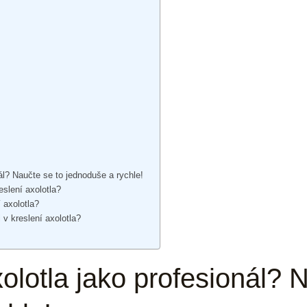
nál? Naučte se to jednoduše a rychle!
eslení axolotla?
í axolotla?
v kreslení axolotla?
xolotla jako profesionál? 