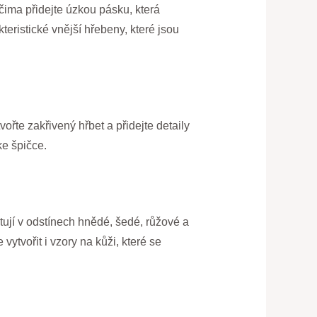
čima přidejte úzkou pásku, která
eristické vnější hřebeny, které jsou
vořte zakřivený hřbet a přidejte detaily
ke špičce.
tují v odstínech hnědé, šedé, růžové a
vytvořit i vzory na kůži, které se