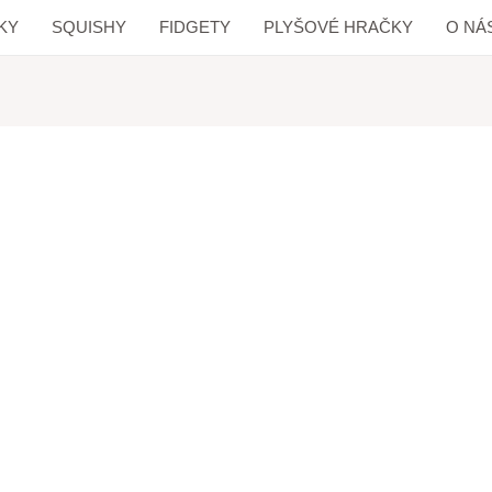
KY
SQUISHY
FIDGETY
PLYŠOVÉ HRAČKY
O NÁ