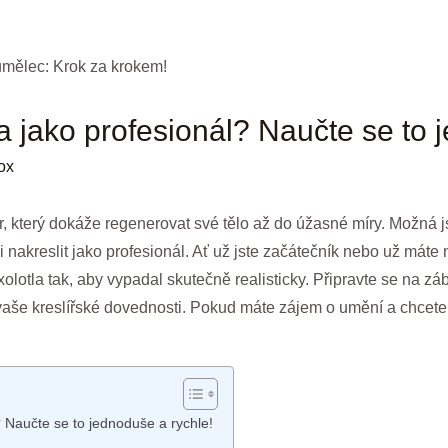
la jako profesionál? Naučte se to 
ox
tvor, který dokáže regenerovat své tělo až do úžasné míry. Možná j
i nakreslit jako profesionál. Ať už jste začátečník nebo už máte
xolotla tak, aby vypadal skutečně realisticky. Připravte se na 
aše kreslířské dovednosti. Pokud máte zájem o umění a chcete s
l? Naučte se to jednoduše a rychle!