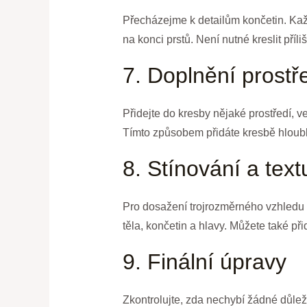
Přecházejme k detailům končetin. Každ
na konci prstů. Není nutné kreslit příli
7. Doplnění prostř
Přidejte do kresby nějaké prostředí, v
Tímto způsobem přidáte kresbě hloubku
8. Stínování a text
Pro dosažení trojrozměrného vzhledu v
těla, končetin a hlavy. Můžete také při
9. Finální úpravy
Zkontrolujte, zda nechybí žádné důleži