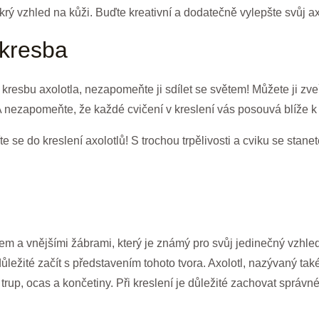
rý vzhled na kůži. Buďte kreativní a dodatečně vylepšte svůj ax
 kresba
kresbu axolotla, nezapomeňte ji sdílet se světem! Můžete ji zveře
. A nezapomeňte, že každé cvičení v kreslení vás posouvá blíže k
e se do kreslení axolotlů! S trochou trpělivosti a cviku se stane
ělem a vnějšími žábrami, který je známý pro svůj jedinečný vzhle
e důležité začít s představením tohoto tvora. Axolotl, nazývaný t
 trup, ocas a končetiny. Při kreslení je důležité zachovat správ