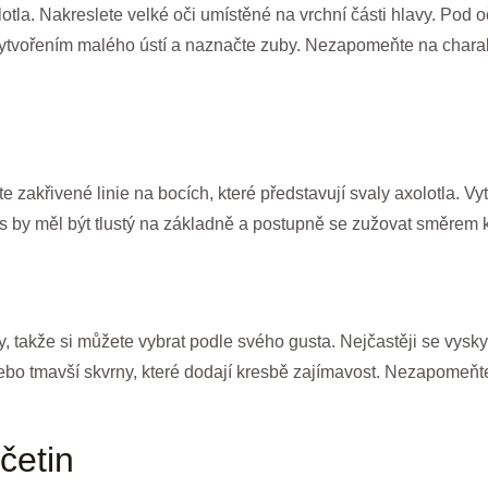
tla. Nakreslete velké oči umístěné na vrchní části hlavy. Pod o
vytvořením malého ústí a naznačte zuby. Nezapomeňte na charakt
te zakřivené linie na bocích, které představují svaly axolotla. Vyt
s by měl být tlustý na základně a postupně se zužovat směrem 
, takže si můžete vybrat podle svého gusta. Nejčastěji se vysky
 nebo tmavší skvrny, které dodají kresbě zajímavost. Nezapomeňte 
četin