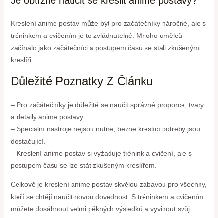
Je obtížné naučit se kreslit anime postavy?
Kreslení anime postav může být pro začátečníky náročné, ale s
tréninkem a cvičením je to zvládnutelné. Mnoho umělců
začínalo jako začátečníci a postupem času se stali zkušenými
kreslíři.
Důležité Poznatky Z Článku
– Pro začátečníky je důležité se naučit správné proporce, tvary
a detaily anime postavy.
– Speciální nástroje nejsou nutné, běžné kreslící potřeby jsou
dostačující.
– Kreslení anime postav si vyžaduje trénink a cvičení, ale s
postupem času se lze stát zkušeným kreslířem.
Celkově je kreslení anime postav skvělou zábavou pro všechny,
kteří se chtějí naučit novou dovednost. S tréninkem a cvičením
můžete dosáhnout velmi pěkných výsledků a vyvinout svůj