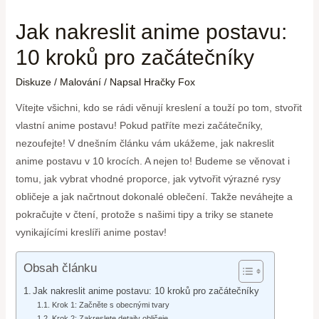
Jak nakreslit anime postavu:
10 kroků pro začátečníky
Diskuze
/
Malování
/ Napsal
Hračky Fox
Vítejte všichni, kdo se rádi věnují kreslení a touží po tom, stvořit
vlastní anime postavu! Pokud patříte mezi začátečníky,
nezoufejte! V dnešním článku vám ukážeme, jak nakreslit
anime postavu v 10 krocích. A nejen to! Budeme se věnovat i
tomu, jak vybrat vhodné proporce, jak vytvořit výrazné rysy
obličeje a jak načrtnout dokonalé oblečení. Takže neváhejte a
pokračujte v čtení, protože s našimi tipy a triky se stanete
vynikajícími kreslíři anime postav!
Obsah článku
Jak nakreslit anime postavu: 10 kroků pro začátečníky
Krok 1: Začněte s obecnými tvary
Krok 2: Zakreslete detaily obličeje