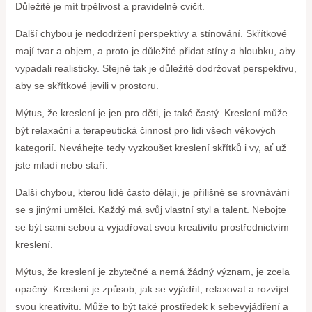
Důležité je mít trpělivost a pravidelně cvičit.
Další chybou je nedodržení perspektivy a stínování. Skřítkové
mají tvar a objem, a proto je důležité přidat stíny a hloubku, aby
vypadali realisticky. Stejně tak je důležité dodržovat perspektivu,
aby se skřítkové jevili v prostoru.
Mýtus, že kreslení je jen pro děti, je také častý. Kreslení může
být relaxační a terapeutická činnost pro lidi všech věkových
kategorií. Neváhejte tedy vyzkoušet kreslení skřítků i vy, ať už
jste mladí nebo staří.
Další chybou, kterou lidé často dělají, je přílišné se srovnávání
se s jinými umělci. Každý má svůj vlastní styl a talent. Nebojte
se být sami sebou a vyjadřovat svou kreativitu prostřednictvím
kreslení.
Mýtus, že kreslení je zbytečné a nemá žádný význam, je zcela
opačný. Kreslení je způsob, jak se vyjádřit, relaxovat a rozvíjet
svou kreativitu. Může to být také prostředek k sebevyjádření a