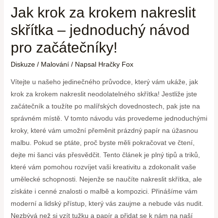
Jak krok za krokem nakreslit
skřítka – jednoduchý návod
pro začátečníky!
Diskuze
/
Malování
/ Napsal
Hračky Fox
Vítejte u našeho jedinečného průvodce, který vám ukáže, jak
krok za krokem nakreslit neodolatelného skřítka! Jestliže jste
začátečník a toužíte po malířských dovednostech, pak jste na
správném místě. V tomto návodu vás provedeme jednoduchými
kroky, které vám umožní přeměnit prázdný papír na úžasnou
malbu. Pokud se ptáte, proč byste měli pokračovat ve čtení,
dejte mi šanci vás přesvědčit. Tento článek je plný tipů a triků,
které vám pomohou rozvíjet vaši kreativitu a zdokonalit vaše
umělecké schopnosti. Nejenže se naučíte nakreslit skřítka, ale
získáte i cenné znalosti o malbě a kompozici. Přinášíme vám
moderní a lidský přístup, který vás zaujme a nebude vás nudit.
Nezbývá než si vzít tužku a papír a přidat se k nám na naší