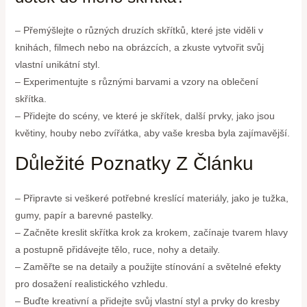
– Přemýšlejte o různých druzích skřítků, které jste viděli v
knihách, filmech nebo na obrázcích, a zkuste vytvořit svůj
vlastní unikátní styl.
– Experimentujte s různými barvami a vzory na oblečení
skřítka.
– Přidejte do scény, ve které je skřítek, další prvky, jako jsou
květiny, houby nebo zvířátka, aby vaše kresba byla zajímavější.
Důležité Poznatky Z Článku
– Připravte si veškeré potřebné kreslící materiály, jako je tužka,
gumy, papír a barevné pastelky.
– Začněte kreslit skřítka krok za krokem, začínaje tvarem hlavy
a postupně přidávejte tělo, ruce, nohy a detaily.
– Zaměřte se na detaily a použijte stínování a světelné efekty
pro dosažení realistického vzhledu.
– Buďte kreativní a přidejte svůj vlastní styl a prvky do kresby