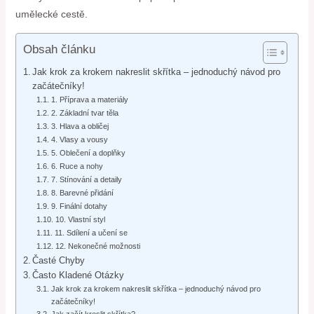
umělecké cestě.
Obsah článku
Jak krok za krokem nakreslit skřítka – jednoduchý návod pro
začátečníky!
1. Příprava a materiály
2. Základní tvar těla
3. Hlava a obličej
4. Vlasy a vousy
5. Oblečení a doplňky
6. Ruce a nohy
7. Stínování a detaily
8. Barevné přidání
9. Finální dotahy
10. Vlastní styl
11. Sdílení a učení se
12. Nekonečné možnosti
Časté Chyby
Často Kladené Otázky
Jak krok za krokem nakreslit skřítka – jednoduchý návod pro
začátečníky!
Jak začít kreslit skřítka?