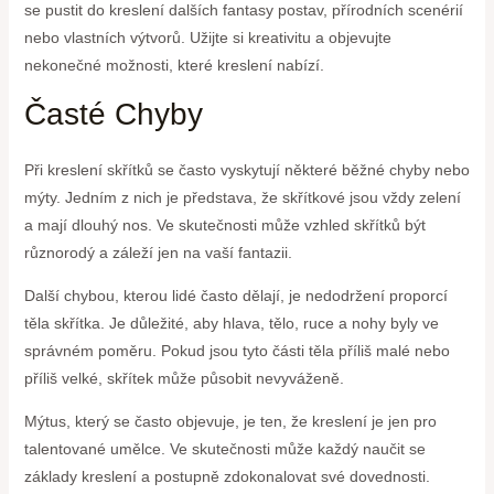
se pustit do kreslení dalších fantasy postav, přírodních scenérií
nebo vlastních výtvorů. Užijte si kreativitu a objevujte
nekonečné možnosti, které kreslení nabízí.
Časté Chyby
Při kreslení skřítků se často vyskytují některé běžné chyby nebo
mýty. Jedním z nich je představa, že skřítkové jsou vždy zelení
a mají dlouhý nos. Ve skutečnosti může vzhled skřítků být
různorodý a záleží jen na vaší fantazii.
Další chybou, kterou lidé často dělají, je nedodržení proporcí
těla skřítka. Je důležité, aby hlava, tělo, ruce a nohy byly ve
správném poměru. Pokud jsou tyto části těla příliš malé nebo
příliš velké, skřítek může působit nevyváženě.
Mýtus, který se často objevuje, je ten, že kreslení je jen pro
talentované umělce. Ve skutečnosti může každý naučit se
základy kreslení a postupně zdokonalovat své dovednosti.