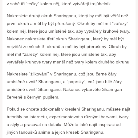
v sobě tři “tečky” kolem něj, které vytvářejí trojúhelník.
Nakreslete druhý okruh Sharinganu, který by měl být větší než
první okruh a měl by být přerušený. Okruh by měl mít “zářezy”
kolem něj, které jsou umístěné tak, aby vytvářely kruhové tvary.
Nakonec nakreslete třetí okruh Sharinganu, který by měl být
největší ze všech tří okruhů a měl by být přerušený. Okruh by
měl mít “zářezy” kolem něj, které jsou umístěné tak, aby
vytvářely kruhové tvary menší než tvary kolem druhého okruhu.
Nakreslete “žilkování” v Sharinganu, což jsou černé čáry
umístěné uvnitř Sharinganu, a “paprsky”, což jsou bílé čáry
umístěné uvnitř Sharinganu. Nakonec vybarvěte Sharingan
červeně s černým pupilem.
Pokud se chcete zdokonalit v kreslení Sharinganu, můžete najít
tutoriály na internetu, experimentovat s různými barvami, tvary
a styly a pracovat na detailu. Můžete také najít inspiraci od
jiných fanoušků anime a jejich kreseb Sharinganu.