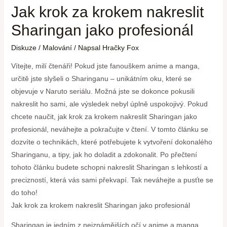
Jak krok za krokem nakreslit
Sharingan jako profesionál
Diskuze
/
Malování
/ Napsal
Hračky Fox
Vítejte, milí čtenáři! Pokud jste fanouškem anime a manga,
určitě jste slyšeli o Sharinganu – unikátním oku, které se
objevuje v Naruto seriálu. Možná jste se dokonce pokusili
nakreslit ho sami, ale výsledek nebyl úplně uspokojivý. Pokud
chcete naučit, jak krok za krokem nakreslit Sharingan jako
profesionál, neváhejte a pokračujte v čtení. V tomto článku se
dozvíte o technikách, které potřebujete k vytvoření dokonalého
Sharinganu, a tipy, jak ho doladit a zdokonalit. Po přečtení
tohoto článku budete schopni nakreslit Sharingan s lehkostí a
precizností, která vás sami překvapí. Tak neváhejte a pusťte se
do toho!
Jak krok za krokem nakreslit Sharingan jako profesionál
Sharingan je jedním z nejznámějších očí v anime a manga