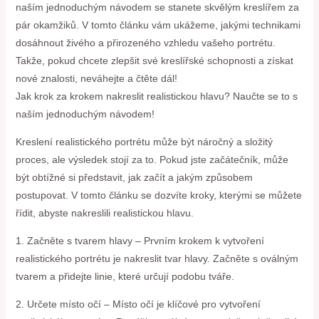
naším jednoduchým návodem se stanete skvělým kreslířem za
pár okamžiků. V tomto článku vám ukážeme, jakými technikami
dosáhnout živého a přirozeného vzhledu vašeho portrétu.
Takže, pokud chcete zlepšit své kreslířské schopnosti a získat
nové znalosti, neváhejte a čtěte dál!
Jak krok za krokem nakreslit realistickou hlavu? Naučte se to s
naším jednoduchým návodem!
Kreslení realistického portrétu může být náročný a složitý
proces, ale výsledek stojí za to. Pokud jste začátečník, může
být obtížné si představit, jak začít a jakým způsobem
postupovat. V tomto článku se dozvíte kroky, kterými se můžete
řídit, abyste nakreslili realistickou hlavu.
1. Začněte s tvarem hlavy – Prvním krokem k vytvoření
realistického portrétu je nakreslit tvar hlavy. Začněte s oválným
tvarem a přidejte linie, které určují podobu tváře.
2. Určete místo očí – Místo očí je klíčové pro vytvoření