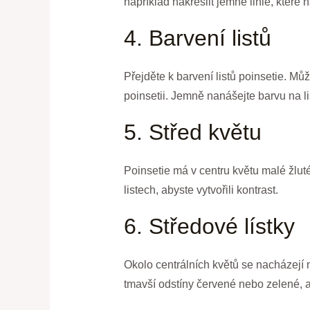
například nakreslit jemné linie, které n
4. Barvení listů
Přejděte k barvení listů poinsetie. Mů
poinsetii. Jemně nanášejte barvu na li
5. Střed květu
Poinsetie má v centru květu malé žluté
listech, abyste vytvořili kontrast.
6. Středové lístky
Okolo centrálních květů se nacházejí m
tmavší odstíny červené nebo zelené, aby