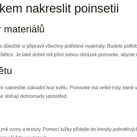
kem nakreslit poinsetii
r materiálů
je důležité si připravit všechny potřebné materiály. Budete potřeb
štětce. Je také dobré mít před sebou obrázek poinsetie, abyste 
ětu
ír nakreslíte základní tvar květu. Poinsetie má velké listy, které 
 se sbíhají dohromady uprostřed.
né vzory a textury. Pomocí tužky přidejte do kresby jednotlivých