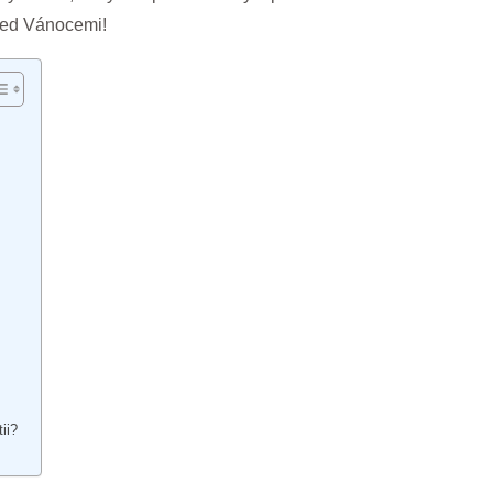
řed Vánocemi!
ii?