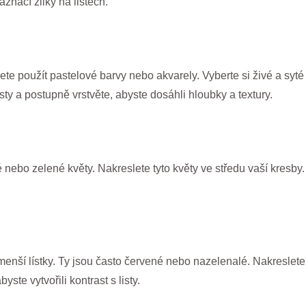
aznačí žilky na listech.
žete použít pastelové barvy nebo akvarely. Vyberte si živé a syt
sty a postupně vrstvěte, abyste dosáhli hloubky a textury.
 nebo zelené květy. Nakreslete tyto květy ve středu vaší kresby.
enší lístky. Ty jsou často červené nebo nazelenalé. Nakreslete 
ste vytvořili kontrast s listy.