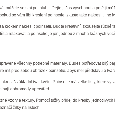
vá, můžete se s ní pochlubit. Dejte jí čas vyschnout a poté ji 
okud se vám líbí kreslení poinsetie, zkuste také nakreslit jiné k
 za krokem nakreslit poinsetii. Buďte kreativní, zkoušejte různé 
řit a relaxovat, a poinsetie je jen jednou z mnoha krásných věcí
 připravené všechny potřebné materiály. Budeš potřebovat bílý pa
bré mít před sebou obrázek poinsetie, abys měl představu o tvar
 nakreslíš základní tvar květu. Poinsetie má velké listy, které vyt
sbíhají dohromady uprostřed.
zné vzory a textury. Pomocí tužky přidej do kresby jednotlivých l
aznačí žilky na listech.