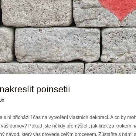
akreslit poinsetii
ox
s ní přichází i čas na vytvoření vlastních dekorací. A co by moh
t váš domov? Pokud jste někdy přemýšleli, jak krok za krokem na
ý návod, který vás provede celým procesem. Zůstaňte s námi 