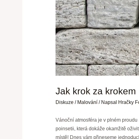
Jak krok za krokem n
Diskuze
/
Malování
/ Napsal
Hračky F
Vánoční atmosféra je v plném proudu a 
poinsetii, která dokáže okamžitě oživi
místě! Dnes vám přineseme jednoduch