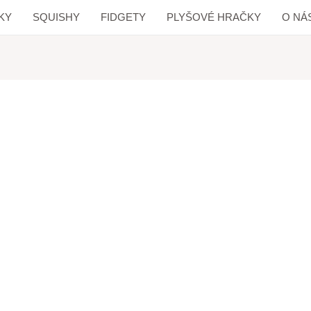
KY
SQUISHY
FIDGETY
PLYŠOVÉ HRAČKY
O NÁ