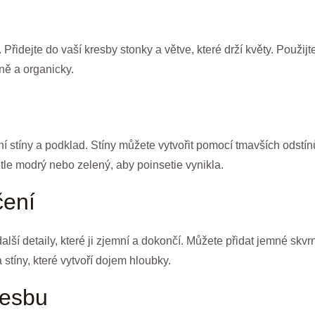
. Přidejte do vaší kresby stonky a větve, které drží květy. Použ
eně a organicky.
ní stíny a podklad. Stíny můžete vytvořit pomocí tmavších odstínů 
tle modrý nebo zelený, aby poinsetie vynikla.
čení
další detaily, které ji zjemní a dokončí. Můžete přidat jemné skv
 stíny, které vytvoří dojem hloubky.
resbu