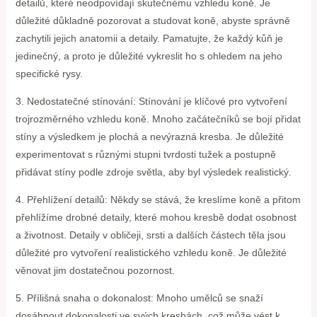
detailů, které neodpovídají skutečnému vzhledu koně. Je
důležité důkladně pozorovat a studovat koně, abyste správně
zachytili jejich anatomii a detaily. Pamatujte, že každý kůň je
jedinečný, a proto je důležité vykreslit ho s ohledem na jeho
specifické rysy.
3. Nedostatečné stínování: Stínování je klíčové pro vytvoření
trojrozměrného vzhledu koně. Mnoho začátečníků se bojí přidat
stíny a výsledkem je plochá a nevýrazná kresba. Je důležité
experimentovat s různými stupni tvrdosti tužek a postupně
přidávat stíny podle zdroje světla, aby byl výsledek realistický.
4. Přehlížení detailů: Někdy se stává, že kreslíme koně a přitom
přehlížíme drobné detaily, které mohou kresbě dodat osobnost
a životnost. Detaily v obličeji, srsti a dalších částech těla jsou
důležité pro vytvoření realistického vzhledu koně. Je důležité
věnovat jim dostatečnou pozornost.
5. Přílišná snaha o dokonalost: Mnoho umělců se snaží
dosáhnout dokonalosti ve svých kresbách, což může vést k