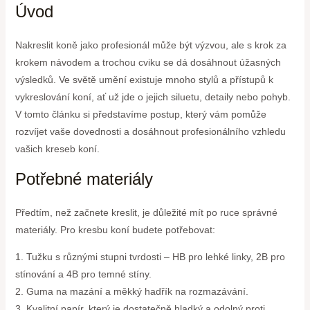
Úvod
Nakreslit koně jako profesionál může být výzvou, ale s krok za
krokem návodem a trochou cviku se dá dosáhnout úžasných
výsledků. Ve světě umění existuje mnoho stylů a přístupů k
vykreslování koní, ať už jde o jejich siluetu, detaily nebo pohyb.
V tomto článku si představíme postup, který vám pomůže
rozvíjet vaše dovednosti a dosáhnout profesionálního vzhledu
vašich kreseb koní.
Potřebné materiály
Předtím, než začnete kreslit, je důležité mít po ruce správné
materiály. Pro kresbu koní budete potřebovat:
1. Tužku s různými stupni tvrdosti – HB pro lehké linky, 2B pro
stínování a 4B pro temné stíny.
2. Guma na mazání a měkký hadřík na rozmazávání.
3. Kvalitní papír, který je dostatečně hladký a odolný proti