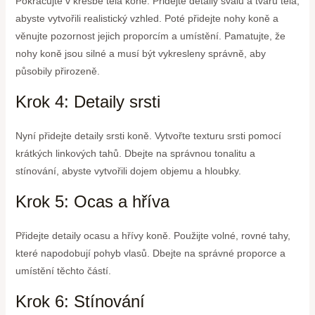
Pokračujte v kresbě těla koně. Přidejte detaily svalů a tvarů těla,
abyste vytvořili realistický vzhled. Poté přidejte nohy koně a
věnujte pozornost jejich proporcím a umístění. Pamatujte, že
nohy koně jsou silné a musí být vykresleny správně, aby
působily přirozeně.
Krok 4: Detaily srsti
Nyní přidejte detaily srsti koně. Vytvořte texturu srsti pomocí
krátkých linkových tahů. Dbejte na správnou tonalitu a
stínování, abyste vytvořili dojem objemu a hloubky.
Krok 5: Ocas a hříva
Přidejte detaily ocasu a hřívy koně. Použijte volné, rovné tahy,
které napodobují pohyb vlasů. Dbejte na správné proporce a
umístění těchto částí.
Krok 6: Stínování