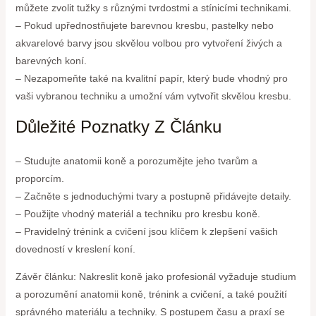
můžete zvolit tužky s různými tvrdostmi a stínicími technikami.
– Pokud upřednostňujete barevnou kresbu, pastelky nebo
akvarelové barvy jsou skvělou volbou pro vytvoření živých a
barevných koní.
– Nezapomeňte také na kvalitní papír, který bude vhodný pro
vaši vybranou techniku a umožní vám vytvořit skvělou kresbu.
Důležité Poznatky Z Článku
– Studujte anatomii koně a porozumějte jeho tvarům a
proporcím.
– Začněte s jednoduchými tvary a postupně přidávejte detaily.
– Použijte vhodný materiál a techniku pro kresbu koně.
– Pravidelný trénink a cvičení jsou klíčem k zlepšení vašich
dovedností v kreslení koní.
Závěr článku: Nakreslit koně jako profesionál vyžaduje studium
a porozumění anatomii koně, trénink a cvičení, a také použití
správného materiálu a techniky. S postupem času a praxí se