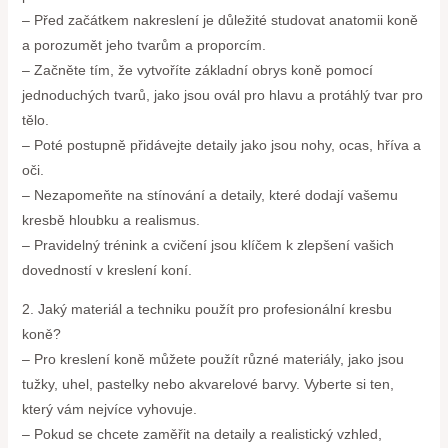
– Před začátkem nakreslení je důležité studovat anatomii koně
a porozumět jeho tvarům a proporcím.
– Začněte tím, že vytvoříte základní obrys koně pomocí
jednoduchých tvarů, jako jsou ovál pro hlavu a protáhlý tvar pro
tělo.
– Poté postupně přidávejte detaily jako jsou nohy, ocas, hříva a
oči.
– Nezapomeňte na stínování a detaily, které dodají vašemu
kresbě hloubku a realismus.
– Pravidelný trénink a cvičení jsou klíčem k zlepšení vašich
dovedností v kreslení koní.
2. Jaký materiál a techniku použít pro profesionální kresbu
koně?
– Pro kreslení koně můžete použít různé materiály, jako jsou
tužky, uhel, pastelky nebo akvarelové barvy. Vyberte si ten,
který vám nejvíce vyhovuje.
– Pokud se chcete zaměřit na detaily a realistický vzhled,