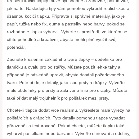
Kreslení kočičí tlapky může být snadné a zábavné, pokud víte,
jak na to. Následující tipy vám pomohou vykreslit realistickou a
úžasnou kočičí tlapku. Připravte si správné materiály, jako je
papír, tužka nebo fix, guma a pastelky nebo barvy, pokud se
rozhodnete tlapku vybarvit. Vyberte si prostředí, ve kterém se
cítíte pohodlně a kreativní, abyste mohli plně využít svůj
potenciál.
Začněte kreslením základního tvaru tlapky – obdélníku pro
tlamičku a oválu pro polštářky. Můžete použít lehké tahy a
případně je následně upravit, abyste dosáhli požadovaného
tvaru. Poté přidejte detaily, jako jsou prsty a drápky. Vytvořte
malé obdélníky pro prsty a zakřivené linie pro drápky. Můžete
také přidat malý trojúhelník pro polštářek mezi prsty.
Chcete-li tlapce dodat více realismu, vykreslete malé výřezy na
polštářcích a drápcích. Tyto detaily pomohou tlapce vypadat
přirozeněji a texturovaně. Pokud chcete, můžete tlapku také
vybarvit pastelkami nebo barvami. Vytvořte stínování a odstíny,