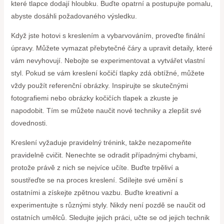
které tlapce dodají hloubku. Buďte opatrní a postupujte pomalu,
abyste dosáhli požadovaného výsledku.
Když jste hotovi s kreslením a vybarvováním, proveďte finální
úpravy. Můžete vymazat přebytečné čáry a upravit detaily, které
vám nevyhovují. Nebojte se experimentovat a vytvářet vlastní
styl. Pokud se vám kreslení kočičí tlapky zdá obtížné, můžete
vždy použít referenční obrázky. Inspirujte se skutečnými
fotografiemi nebo obrázky kočičích tlapek a zkuste je
napodobit. Tím se můžete naučit nové techniky a zlepšit své
dovednosti.
Kreslení vyžaduje pravidelný trénink, takže nezapomeňte
pravidelně cvičit. Nenechte se odradit případnými chybami,
protože právě z nich se nejvíce učíte. Buďte trpěliví a
soustřeďte se na proces kreslení. Sdílejte své umění s
ostatními a získejte zpětnou vazbu. Buďte kreativní a
experimentujte s různými styly. Nikdy není pozdě se naučit od
ostatních umělců. Sledujte jejich práci, učte se od jejich technik