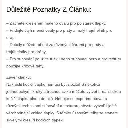
Důležité Poznatky Z Článku:
– Začněte kreslením malého oválu pro polštářek tlapky.
– Přidejte čtyři menší ovály pro prsty a malý trojúhelník pro
dráp.
– Detaily můžete přidat zakřivenými čárami pro prsty a
trojúhelníky pro drápy.
– Pro stínování použijte tužku nebo stínovací pero a pro texturu
použijte křížové tahy.
Závěr článku:
Nakreslit kočičí tlapku nemusí být složité! S několika
jednoduchými kroky a trochou cviku můžete vytvořit realistickou
kočičí tlapku plnou detailů. Nebojte se experimentovat s
různými technikami stínování a texturou, abyste vytvořili ještě
věrohodnější vzhled tlapky. S těmito úžasnými triky se stanete
skvělými kreslíři kočičích tlapek!