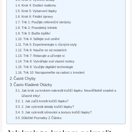
Krok 4: Dodání realismu
Krok 5: Vybarvení tlapky
Krok 6: Finální úpravy
Trik 1: Použijte referenční obrázky
Trik 2: Pravidelný trénink
Trik 3: Buďte trpěliví
Trik 4: Sdílejte své umění
Trik 5: Experimentujte s různými styly
Trik 6: Naučte se od ostatních
Trik 7: Relaxujte a užívejte si
Trik 8: Vytvářejte své vlastní motivy
Trik 9: Využijte digitální technologie
Trik 10: Nezapomeňte na radost z kreslení
Časté Chyby
Často Kladené Otázky
Jak krok za krokem nakreslit kočičí tlapku: Neuvěřitelně snadné a
úžasné triky!
1. Jak začít kreslit kočičí tlapku?
2. Jak vykreslit detaily kočičí tlapky?
3. Jak vykreslit stínování a texturu kočičí tlapky?
Důležité Poznatky Z Článku: