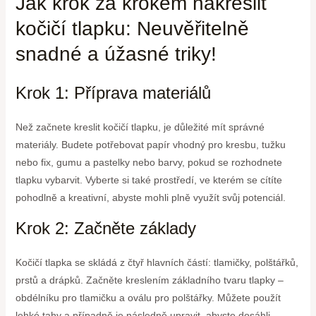
Jak krok za krokem nakreslit
kočičí tlapku: Neuvěřitelně
snadné a úžasné triky!
Krok 1: Příprava materiálů
Než začnete kreslit kočičí tlapku, je důležité mít správné
materiály. Budete potřebovat papír vhodný pro kresbu, tužku
nebo fix, gumu a pastelky nebo barvy, pokud se rozhodnete
tlapku vybarvit. Vyberte si také prostředí, ve kterém se cítíte
pohodlně a kreativní, abyste mohli plně využít svůj potenciál.
Krok 2: Začněte základy
Kočičí tlapka se skládá z čtyř hlavních částí: tlamičky, polštářků,
prstů a drápků. Začněte kreslením základního tvaru tlapky –
obdélníku pro tlamičku a oválu pro polštářky. Můžete použít
lehké tahy a případně je následně upravit, abyste dosáhli