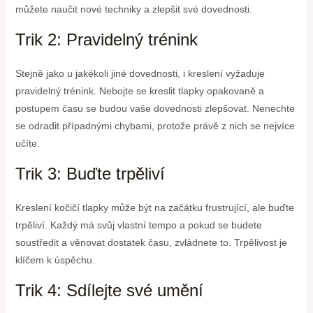
můžete naučit nové techniky a zlepšit své dovednosti.
Trik 2: Pravidelný trénink
Stejně jako u jakékoli jiné dovednosti, i kreslení vyžaduje
pravidelný trénink. Nebojte se kreslit tlapky opakovaně a
postupem času se budou vaše dovednosti zlepšovat. Nenechte
se odradit případnými chybami, protože právě z nich se nejvíce
učíte.
Trik 3: Buďte trpěliví
Kreslení kočičí tlapky může být na začátku frustrující, ale buďte
trpěliví. Každý má svůj vlastní tempo a pokud se budete
soustředit a věnovat dostatek času, zvládnete to. Trpělivost je
klíčem k úspěchu.
Trik 4: Sdílejte své umění