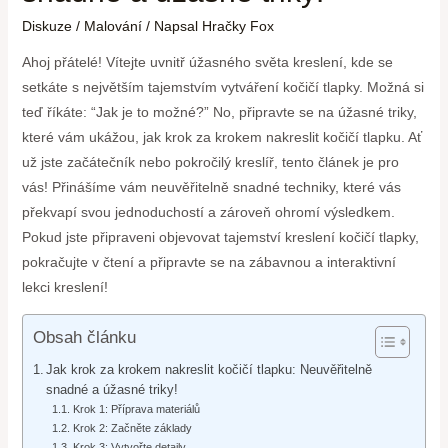
Diskuze
/
Malování
/ Napsal
Hračky Fox
Ahoj přátelé! Vítejte uvnitř úžasného světa kreslení, kde se
setkáte s největším tajemstvím vytváření kočičí tlapky. Možná si
teď říkáte: “Jak je to možné?” No, připravte se na úžasné triky,
které vám ukážou, jak krok za krokem nakreslit kočičí tlapku. Ať
už jste začátečník nebo pokročilý kreslíř, tento článek je pro
vás! Přinášíme vám neuvěřitelně snadné techniky, které vás
překvapí svou jednoduchostí a zároveň ohromí výsledkem.
Pokud jste připraveni objevovat tajemství kreslení kočičí tlapky,
pokračujte v čtení a připravte se na zábavnou a interaktivní
lekci kreslení!
Obsah článku
Jak krok za krokem nakreslit kočičí tlapku: Neuvěřitelně
snadné a úžasné triky!
Krok 1: Příprava materiálů
Krok 2: Začněte základy
Krok 3: Vytvořte detaily