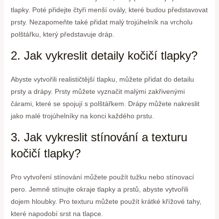
tlapky. Poté přidejte čtyři menší ovály, které budou představovat
prsty. Nezapomeňte také přidat malý trojúhelník na vrcholu
polštářku, který představuje dráp.
2. Jak vykreslit detaily kočičí tlapky?
Abyste vytvořili realističtější tlapku, můžete přidat do detailu
prsty a drápy. Prsty můžete vyznačit malými zakřivenými
čárami, které se spojují s polštářkem. Drápy můžete nakreslit
jako malé trojúhelníky na konci každého prstu.
3. Jak vykreslit stínování a texturu
kočičí tlapky?
Pro vytvoření stínování můžete použít tužku nebo stínovací
pero. Jemně stínujte okraje tlapky a prstů, abyste vytvořili
dojem hloubky. Pro texturu můžete použít krátké křížové tahy,
které napodobí srst na tlapce.